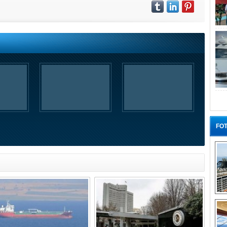
FOT
“G