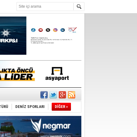
°C
TÜRÜ
DENİZ SPORLARI
DİĞER »