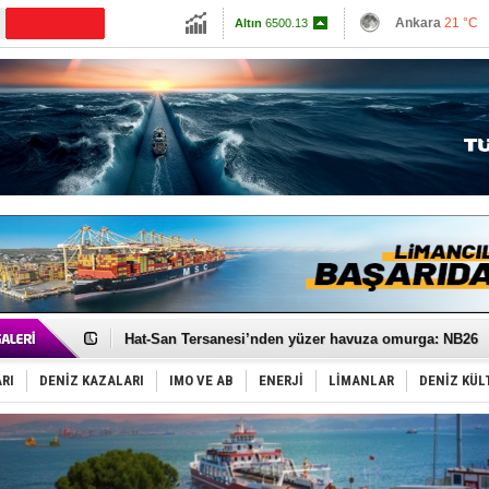
13703.13
Ankara
21 °C
CANLI YAYIN
Altın
6500.13
İzmir
26 °C
Dolar
47.5577
Antalya
27 °C
Euro
55.0638
Muğla
24 °C
Çanakkale
25 
Türk Loydu’na Süveyş tonaj yetkisi
Hüseyin Mengi: “Yapay Zekâ, Ustanın yerini alamaz”
Hat-San Tersanesi’nden yüzer havuza omurga: NB26
Med Marine’e yeni Römorkör!
KOSDER’den Karadeniz için ‘Çağrı’!
RI
DENİZ KAZALARI
IMO VE AB
ENERJİ
LİMANLAR
DENİZ KÜL
Kalyoncu’dan ‘Sefer’ kararı!
Tekne, su aldı: 100 yolcu, tahliye edildi
Bacasında yangın çıkan Tanker, demirletildi
Dışişleri Bakanlığı'ndan açıklama: "Takipteyiz"
Depo ve tekneler, alevlere teslim oldu