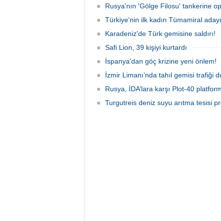
Rusya'nın 'Gölge Filosu' tankerine o
Türkiye'nin ilk kadın Tümamiral aday
Karadeniz'de Türk gemisine saldırı!
Safi Lion, 39 kişiyi kurtardı
İspanya'dan göç krizine yeni önlem!
İzmir Limanı’nda tahıl gemisi trafiği
Rusya, İDA’lara karşı Plot-40 platform
Turgutreis deniz suyu arıtma tesisi pr