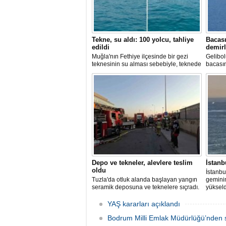
Tekne, su aldı: 100 yolcu, tahliye
Bacası
edildi
demirl
Muğla'nın Fethiye ilçesinde bir gezi
Gelibol
teknesinin su alması sebebiyle, teknede
bacası
bulunan 100 yolcu tahliye edildi,
Tanker
teknenin batmaması için bölgede
Sahası'
kurtarma çalışması başlatıldı.
Depo ve tekneler, alevlere teslim
İstanb
oldu
İstanbu
Tuzla'da otluk alanda başlayan yangın
gemini
seramik deposuna ve teknelere sıçradı.
yükseld
İtfaiye ekipleri uzun uğraşlar sonucu
Ahırkap
alevleri kontrol altına aldı.
YAŞ kararları açıklandı
Bodrum Milli Emlak Müdürlüğü’nden s