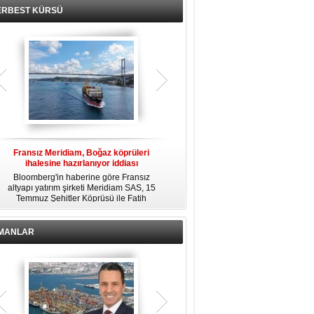
ERBEST KÜRSÜ
Fransız Meridiam, Boğaz köprüleri
Kendi yat limanına sahip en pahalı
ihalesine hazırlanıyor iddiası
özel adalar
Bloomberg'in haberine göre Fransız
Dünyanın en zengin insanlarından
altyapı yatırım şirketi Meridiam SAS, 15
bazıları için yaşam tarzının bir parçası
Temmuz Şehitler Köprüsü ile Fatih
sadece bir süper yat değil, aynı
R
Sultan Mehmet Köprüsü'nün
zamanda kendi yat limanı, helikopter
özelleştirilmesine yönelik ihaleyle
pisti ve seçkin villaları da içeren koca
ilgileniyor.
bir özel adadır.
İMANLAR