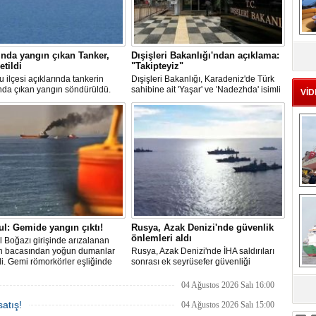
MS
eu
nda yangın çıkan Tanker,
Dışişleri Bakanlığı'ndan açıklama:
etildi
"Takipteyiz"
u ilçesi açıklarında tankerin
Dışişleri Bakanlığı, Karadeniz'de Türk
nda çıkan yangın söndürüldü.
sahibine ait 'Yaşar' ve 'Nadezhda' isimli
VİD
, ardından Şevketiye Demir
sivil gemilere yönelik insansız hava
na demirletildi.
araçlarıyla gerçekleştirilen saldırıda
yaralanan personelin sağlık durumu ve
güvenliğinin yakından takip edildiğini
duyurdu.
Ç
ul: Gemide yangın çıktı!
Rusya, Azak Denizi'nde güvenlik
önlemleri aldı
l Boğazı girişinde arızalanan
n bacasından yoğun dumanlar
Rusya, Azak Denizi'nde İHA saldırıları
i. Gemi römorkörler eşliğinde
sonrası ek seyrüsefer güvenliği
ı açıklarına demirletildi.
tedbirleri aldı.
04 Ağustos 2026 Salı 16:00
sa
atış!
04 Ağustos 2026 Salı 15:00