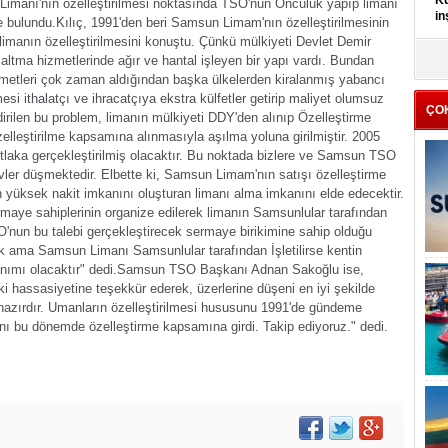
Kü
 Limanı'nın özelleştirilmesi noktasında TSO'nun Öncülük yapıp limanı
in
e bulundu.
Kılıç, 1991'den beri Samsun Limam'nın özelleştirilmesinin
manın özelleştirilmesini konuştu. Çünkü mülkiyeti Devlet Demir
K
ltma hizmetlerinde ağır ve hantal işleyen bir yapı vardı. Bundan
Kı
izmetleri çok zaman aldığından başka ülkelerden kiralanmış yabancı
it
si ithalatçı ve ihracatçıya ekstra külfetler getirip maliyet olumsuz
ÇO
dirilen bu problem, limanın mülkiyeti DDY'den alınıp Özelleştirme
elleştirilme kapsamına alınmasıyla aşılma yoluna girilmiştir. 2005
tlaka gerçekleştirilmiş olacaktır. Bu noktada bizlere ve Samsun TSO
er düşmektedir. Elbette ki, Samsun Limam'nın satışı özelleştirme
n yüksek nakit imkanını oluşturan limanı alma imkanını elde edecektir.
ye sahiplerinin organize edilerek limanın Samsunlular tarafından
O'nun bu talebi gerçekleştirecek sermaye birikimine sahip olduğu
 ama Samsun Limanı Samsunlular tarafından İşletilirse kentin
ımı olacaktır" dedi.
Samsun TSO Başkanı Adnan Sakoğlu ise,
i hassasiyetine teşekkür ederek, üzerlerine düşeni en iyi şekilde
 hazırdır. Umanların özelleştirilmesi hususunu 1991'de gündeme
nı bu dönemde özelleştirme kapsamına girdi. Takip ediyoruz." dedi.