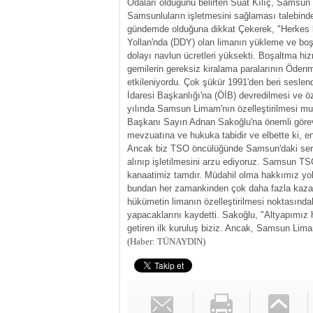
Odaları olduğunu belirten Suat Kılıç, Samsun
Samsunluların işletmesini sağlaması talebind
gündemde olduğuna dikkat Çekerek, "Herkes li
Yollan'nda (DDY) olan limanın yükleme ve boşa
dolayı navlun ücretleri yüksekti. Boşaltma h
gemilerin gereksiz kiralama paralarının Ödenme
etkileniyordu. Çok şükür 1991'den beri seslen
İdaresi Başkanlığı'na (ÖİB) devredilmesi ve öz
yılında Samsun Limam'nın özelleştirilmesi mu
Başkanı Sayın Adnan Sakoğlu'na önemli görevl
mevzuatına ve hukuka tabidir ve elbette ki, e
Ancak biz TSO öncülüğünde Samsun'daki serma
alınıp işletilmesini arzu ediyoruz. Samsun TS
kanaatimiz tamdır. Müdahil olma hakkımız yok
bundan her zamankinden çok daha fazla kazan
hükümetin limanın özelleştirilmesi noktasındak
yapacaklarını kaydetti. Sakoğlu, "Altyapımız
getiren ilk kuruluş biziz. Ancak, Samsun Lima
(Haber: TÜNAYDIN)