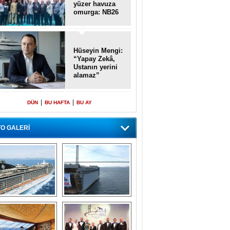
yüzer havuza
omurga: NB26
Hüseyin Mengi:
“Yapay Zekâ,
Ustanın yerini
alamaz”
|
|
DÜN
BU HAFTA
BU AY
O GALERİ
emi içinde gemi” 
Dünyada tek! 
konsepti ile MSC 
Denizaltı yüzer 
Splendida
havuzu intikal 
seyrine başladı