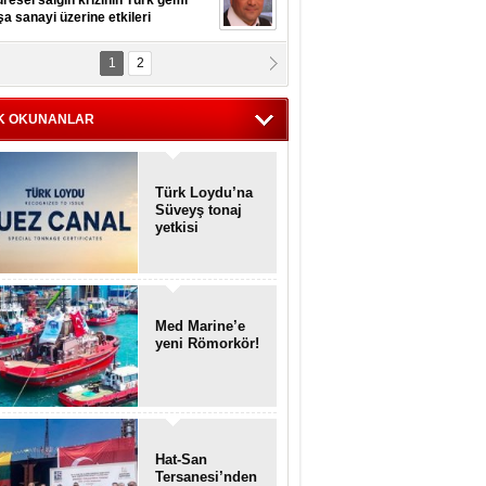
resel salgın krizinin Türk gemi
şa sanayi üzerine etkileri
1
2
pt. MESUT AZMİ GÖKSOY
lavuz kaptan kardeşlerime
hafen...
K OKUNANLAR
Türk Loydu’na
Süveyş tonaj
yetkisi
Med Marine’e
yeni Römorkör!
Hat-San
Tersanesi’nden