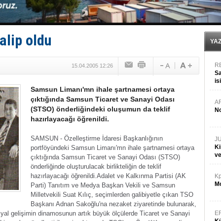
Kruvaziyer Şirketleri işte buralara ‘Yatırım’ yapıyor
SES Yachts’tan EPOQ 36!
Kargıcak Koyu’nda tekne yangını!
Denizlerin dibinde 8 bin 500 gemi petrol sızıntısı risk
alip oldu
İstanbul: Gemide yangın çıktı!
YA
R
15.04.2005 12:26
Sa
is
Samsun Limanı'mn ihale şartnamesi ortaya
da
çıktığında Samsun Ticaret ve Sanayi Odası
A
(STSO) önderliğindeki oluşumun da teklif
No
hazırlayacağı öğrenildi.
SAMSUN - Özelleştirme İdaresi Başkanlığının
J
Ki
portföyündeki Samsun Limanı'mn ihale şartnamesi ortaya
v
çıktığında Samsun Ticaret ve Sanayi Odası (STSO)
önderliğinde oluşturulacak birlikteliğin de teklif
hazırlayacağı öğrenildi.
Adalet ve Kalkınma Partisi (AK
Kp
Mo
Parti) Tanıtım ve Medya Başkan Vekili ve Samsun
Milletvekili Suat Kılıç, seçimlerden galibiyetle çıkan TSO
Başkanı Adnan Sakoğlu'na nezaket ziyaretinde bulunarak,
osyal gelişimin dinamosunun artık büyük ölçülerde Ticaret ve Sanayi
E