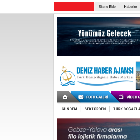
TURKISH MARITIME
Sitene Ekle
Haberler
Günün Haberleri
GÜNDEM
SEKTÖRDEN
TÜRK BOĞAZLA