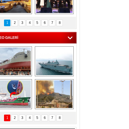
C'den 55 milyon 
5. Bosphorus Ship 
roluk turizm geliri 
Brokers Dinner, 
1
2
3
4
5
6
7
8
müjdesi
İstanbul’da yapıldı
EO GALERİ
eksan Tersanesi, 
TCG Anadolu, 
Başaran Bayrak 
tersane teknik 
tankerini suya 
seyrini tamamladı
indirdi
Göçmenlerin 
Milas’taki yangın 
imdadına Türk 
yeniden termik 
1
2
3
4
5
6
7
8
hipli MINA DENIZ 
santrallere doğru 
yetişti
ilerliyor