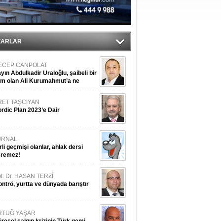
iyle çürüyor
ZARLAR
ECEP CANPOLAT
yın Abdulkadir Uraloğlu, şaibeli bir
im olan Ali Kurumahmut’a ne
nışıyorsunuz?
RET TAŞCIYAN
rdic Plan 2023’e Dair
URNAL
rli geçmişi olanlar, ahlak dersi
eremez!
t. Dr. HASAN TERZİ
ntrö, yurtta ve dünyada barıştır
RTUĞ YAŞAR