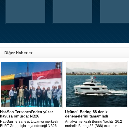
Diğer Haberler
Hat-San Tersanesi’nden yüzer
Üçüncü Bering 88 deniz
havuza omurga: NB26
denemelerini tamamladı
Hat-San Tersanesi, Litvanya merkezli
Antalya merkezli Bering Yachts, 26,2
BLRT Grupp için inşa edeceği NB26
metrelik Bering 88 (B88) explorer