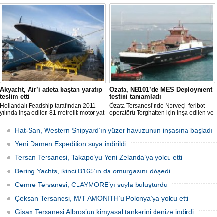
inşa numaralı yüzer havuzun omurga
serisinin üçüncü teknesinin ilk deniz
yerleştirme törenini Yalova’daki
denemelerini tamamladığını açıkladı.
tersanesinde gerçekleştirdi.
Tekne bu yaz teslim edilecek.
Akyacht, Air’i adeta baştan yaratıp
Özata, NB101’de MES Deployment
teslim etti
testini tamamladı
Hollandalı Feadship tarafından 2011
Özata Tersanesi’nde Norveçli feribot
yılında inşa edilen 81 metrelik motor yat
operatörü Torghatten için inşa edilen ve
Air, Kocaeli merkezli Akyacht
şubat ayında denize indirilen NB101
tersanesindeki büyük refit (yenileme)
gemide gerçekleştirilen MES (Marine
Hat-San, Western Shipyard’ın yüzer havuzunun inşasına başladı
sürecini başarıyla sonlandırdı.
Evacuation System) Deployment Testi
başarıyla tamamlandı.
Yeni Damen Expedition suya indirildi
Tersan Tersanesi, Takapo’yu Yeni Zelanda’ya yolcu etti
Bering Yachts, ikinci B165’ın da omurgasını döşedi
Cemre Tersanesi, CLAYMORE’yı suyla buluşturdu
Çeksan Tersanesi, M/T AMONITH’u Polonya’ya yolcu etti
Gisan Tersanesi Albros’un kimyasal tankerini denize indirdi