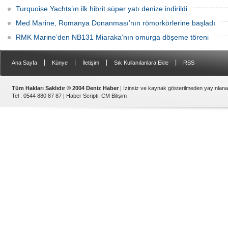
Turquoise Yachts’ın ilk hibrit süper yatı denize indirildi
Med Marine, Romanya Donanması’nın römorkörlerine başladı
RMK Marine’den NB131 Miaraka’nın omurga döşeme töreni
|
|
|
|
Ana Sayfa
Künye
İletişim
Sık Kullanılanlara Ekle
RSS
Tüm Hakları Saklıdır © 2004 Deniz Haber
| İzinsiz ve kaynak gösterilmeden yayınlan
Tel : 0544 880 87 87 |
Haber Scripti
:
CM Bilişim