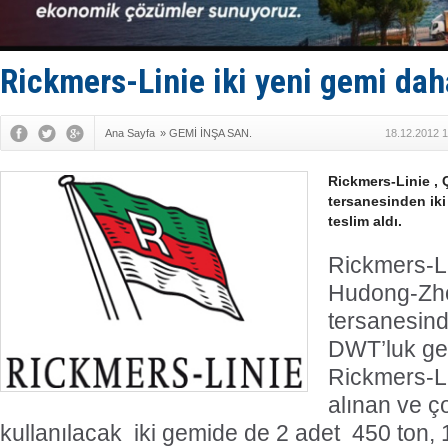
Limana dad
Türk Loydu
Hüseyin Me
Hat-San Te
Rickmers-Linie iki yeni gemi dah
Med Marine
Ana Sayfa
»
GEMİ İNŞA SAN.
18.12.2012 1
Rickmers-Linie ,
tersanesinden ik
teslim aldı.
Rickmers-Li
Hudong-Zh
tersanesind
DWT’luk gem
Rickmers-Li
alınan ve ç
kullanılacak iki gemide de 2 adet 450 ton, 