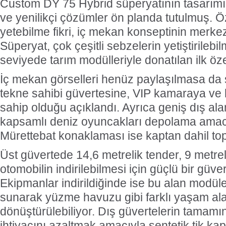
Custom DY 75 Hybrid süperyatının tasarımın
ve yenilikçi çözümler ön planda tutulmuş. Ö
yetebilme fikri, iç mekan konseptinin merkez
Süperyat, çok çeşitli sebzelerin yetiştirilebilm
seviyede tarım modülleriyle donatılan ilk öz
İç mekan görselleri henüz paylaşılmasa da s
tekne sahibi güvertesine, VIP kamaraya ve h
sahip olduğu açıklandı. Ayrıca geniş dış ala
kapsamlı deniz oyuncakları depolama amacı
Mürettebat konaklaması ise kaptan dahil topl
Üst güvertede 14,6 metrelik tender, 9 metrel
otomobilin indirilebilmesi için güçlü bir güver
Ekipmanlar indirildiğinde ise bu alan modül
sunarak yüzme havuzu gibi farklı yaşam ala
dönüştürülebiliyor. Dış güvertelerin tamamı
ihtiyacını azaltmak amacıyla sentetik tik kap