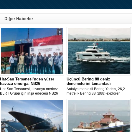
Diğer Haberler
Hat-San Tersanesi’nden yüzer
Üçüncü Bering 88 deniz
havuza omurga: NB26
denemelerini tamamladı
Hat-San Tersanesi, Litvanya merkezli
Antalya merkezli Bering Yachts, 26,2
BLRT Grupp için inşa edeceği NB26
metrelik Bering 88 (B88) explorer
inşa numaralı yüzer havuzun omurga
serisinin üçüncü teknesinin ilk deniz
yerleştirme törenini Yalova’daki
denemelerini tamamladığını açıkladı.
tersanesinde gerçekleştirdi.
Tekne bu yaz teslim edilecek.