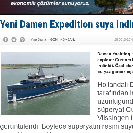
Fairline, T
Baltık Deni
Runit kubb
Limana dad
Yeni Damen Expedition suya indir
Türk Loydu
Ana Sayfa
»
GEMİ İNŞA SAN.
28.05.2026 0
Damen Yachting ta
explorer Custom 
indirildi. Özel ol
bu yaz gerçekleşti
Hollandalı
tarafından 
uzunluğunda
süperyat C
Vlissingen t
görüntülendi. Böylece süperyatın resmi suya