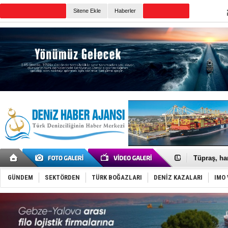
TURKISH MARITIME
Sitene Ekle
Haberler
CANLI YAYIN
Günün Haberleri
Anadolu Te
Derince, I
Tüpraş, ha
İTU AUV, D
LNG taşıma
GÜNDEM
SEKTÖRDEN
TÜRK BOĞAZLARI
DENİZ KAZALARI
IMO 
PROYAD, yat
Türkiye-Ir
Türk Armat
Deniz turi
DÖDER, 28.