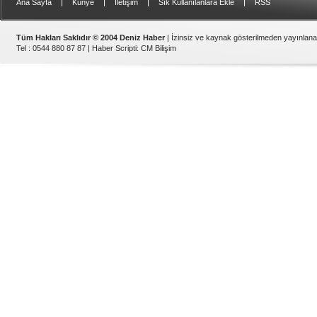
|
|
|
|
Ana Sayfa
Künye
İletişim
Sık Kullanılanlara Ekle
RSS
Tüm Hakları Saklıdır © 2004 Deniz Haber
| İzinsiz ve kaynak gösterilmeden yayınlan
Tel : 0544 880 87 87 |
Haber Scripti
:
CM Bilişim