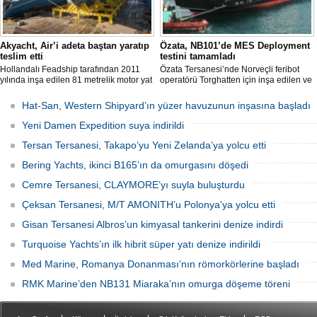
Akyacht, Air’i adeta baştan yaratıp
Özata, NB101’de MES Deployment
teslim etti
testini tamamladı
Hollandalı Feadship tarafından 2011
Özata Tersanesi’nde Norveçli feribot
yılında inşa edilen 81 metrelik motor yat
operatörü Torghatten için inşa edilen ve
Air, Kocaeli merkezli Akyacht
şubat ayında denize indirilen NB101
tersanesindeki büyük refit (yenileme)
gemide gerçekleştirilen MES (Marine
Hat-San, Western Shipyard’ın yüzer havuzunun inşasına başladı
sürecini başarıyla sonlandırdı.
Evacuation System) Deployment Testi
başarıyla tamamlandı.
Yeni Damen Expedition suya indirildi
Tersan Tersanesi, Takapo’yu Yeni Zelanda’ya yolcu etti
Bering Yachts, ikinci B165’ın da omurgasını döşedi
Cemre Tersanesi, CLAYMORE’yı suyla buluşturdu
Çeksan Tersanesi, M/T AMONITH’u Polonya’ya yolcu etti
Gisan Tersanesi Albros’un kimyasal tankerini denize indirdi
Turquoise Yachts’ın ilk hibrit süper yatı denize indirildi
Med Marine, Romanya Donanması’nın römorkörlerine başladı
RMK Marine’den NB131 Miaraka’nın omurga döşeme töreni