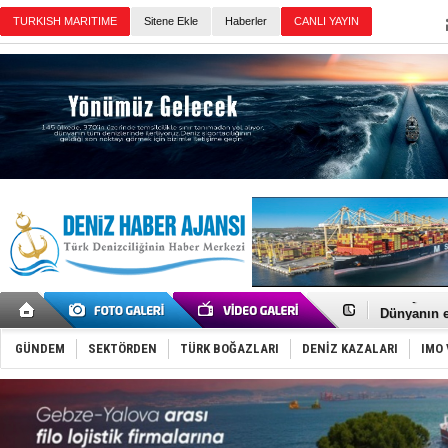
TURKISH MARITIME
Sitene Ekle
Haberler
CANLI YAYIN
Günün Haberleri
SOCAR da M
Türkiye'nin
Dünyanın e
Hürmüz’de
Rusya'nın g
GÜNDEM
SEKTÖRDEN
TÜRK BOĞAZLARI
DENİZ KAZALARI
IMO 
Keşfedildi
D-Marin, A
Van’da inş
ASEAN ilk 
TAYK - Eke