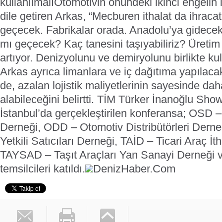
kullanılmalı
Otomotivin önündeki ikinci engelin
dile getiren Arkas, “Mecburen ithalat da ihrac
geçecek. Fabrikalar orada. Anadolu’ya gidecek
mı geçecek? Kaç tanesini taşıyabiliriz? Üretim 
artıyor. Denizyolunu ve demiryolunu birlikte ku
Arkas ayrıca limanlara ve iç dağıtıma yapılacak 
de, azalan lojistik maliyetlerinin sayesinde da
alabileceğini belirtti.
TİM Türker İnanoğlu Sho
İstanbul’da gerçekleştirilen konferansa; OSD –
Derneği, ODD – Otomotiv Distribütörleri Der
Yetkili Satıcıları Derneği, TAİD – Ticari Araç İt
TAYSAD – Taşıt Araçları Yan Sanayi Derneği ve
temsilcileri katıldı.
DenizHaber.Com