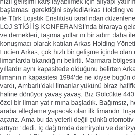
hızlı gelişimi karşılayabilmek için altyapı yatırım
başlaması gerektiğini söyledi
Arkas Holding ve O
ile Türk Lojistik Enstitüsü tarafından düzen
LOJİSTİĞİ İŞ KONFERANSI’nda biraraya gelen 
ve dernekleri, taşıma yollarını bir adım daha i
konuşmacı olarak katılan Arkas Holding Yönet
Lucien Arkas, çok hızlı bir gelişme içinde ola
limanlarda tıkandığını belirtti.
Marmara bölgesin
yıllardır aynı kapasitede olduğunu belirten Ar
limanının kapasitesi 1994’de ne idiyse bugün de
vardı, Ambarlı’daki limanlar yükünü biraz hafifl
haline dönüyor yavaş yavaş. Biz Gölcükte 440 
özel bir liman yatırımına başladık. Bağımsız, 
araba elleçleme yapacak olan ilk limandır. İnşa
açarız. Ama bu da yeterli değil çünkü otomotiv d
artıyor” dedi.
İç dağıtımda demiryolu ve denizy