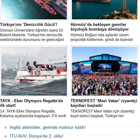
Türkiye'nin ‘Denizcilik Gücü’!
Hürmüz’de bekleyen gemiler
biyolojik bombaya dönüşüyor
Giresun Üniversitesi öğretim üyesi Dr.
Bülent Akdemir, Türkiye'nin denizcilik
Hürmüz Boğazı’nda aylardır süren
sektöründeki durumunu ve geleceğini
jeopolitik kilitlenme, şimdi de küresel
değerlendirdi.
ölçekte bir çevre felaketinin kapısını
aralamış olabilir. Sıcak sularda
hareketsiz bekleyen binden fazla gemi,
istilacı deniz canlıları için devasa bir
üreme merkezine dönüşmüş durumda.
TAYK - Eker Olympos Regatta'da
TEKNOFEST ‘Mavi Vatan’ ziyaretçi
ilk start!
kayıtları başladı!
14. TAYK-Eker Olympos Regatta,
TEKNOFEST Mavi Vatan için ziyaretçi
Kalamış açıklarında başlayan J70 sınıfı
kayıt süreci başladı. Türkiye’nin
yarışlarıyla ilk startını verdi. İstanbul'u 10
denizcilik ve savunma teknolojilerine
gün boyunca yelken coşkusuyla
odaklanan etkinliği, 20-23 Ağustos
İngiliz aktivistler, gemide mahsur kaldı!
buluşturacak organizasyonun ilk
tarihleri arasında Gölcük Tersanesi
gününde 9 tekne rüzgârla buluştu.
Komutanlığı’nda gerçekleştirilecek.
İTU AUV, Dünya’da 2. oldu!