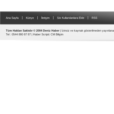
|
|
|
|
Ana Sayfa
Künye
İletişim
Sık Kullanılanlara Ekle
RSS
Tüm Hakları Saklıdır © 2004 Deniz Haber
| İzinsiz ve kaynak gösterilmeden yayınlan
Tel : 0544 880 87 87 |
Haber Scripti
:
CM Bilişim