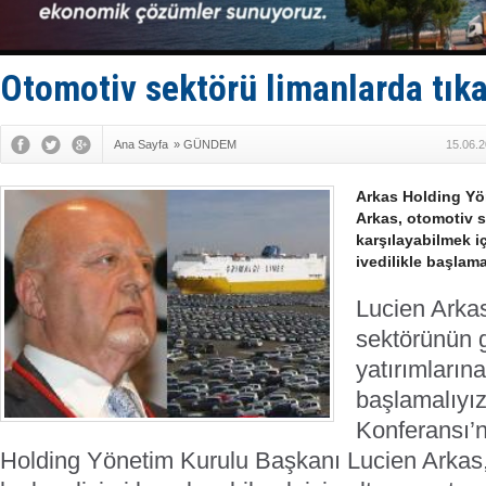
İstanbul v
TEKNOFEST 
Tersane işç
İngiliz akt
Otomotiv sektörü limanlarda tık
FESCO, Kar
Ana Sayfa
»
GÜNDEM
15.06.2
Arkas Holding Yö
Arkas, otomotiv s
karşılayabilmek iç
ivedilikle başlama
Lucien Arka
sektörünün ge
yatırımları
başlamalıyız
Konferansı’
Holding Yönetim Kurulu Başkanı Lucien Arkas,