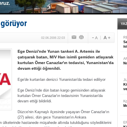
Hat-San Tersanesi’nden yüzer havuza omurga: NB26
Med Marine’e yeni Römorkör!
KOSDER’den Karadeniz için ‘Çağrı’!
Kalyoncu’dan ‘Sefer’ kararı!
 görüyor
Tekne, su aldı: 100 yolcu, tahliye edildi
YA
R
02.06.2006 22:03
Sa
is
Ege Denizi'nde Yunan tankeri A. Artemis ile
da
çatışarak batan, M/V Han isimli gemiden atlayarak
A
kurtulan Ömer Canazlar'ın tedavisi, Yunanistan'da
No
devam ettiği öğrenildi.
Ege'de kurtarılan denizci Yunanistan'da tedavi ediliyor
J
Ki
v
Ege Denizi'nde dün batan kargo gemisinden atlayarak
kurtulan Ömer Canazlar'ın tedavisinin Yunanistan'da
devam ettiği bildirildi.
Kp
Mo
Düzce'nin Kaynaşlı ilçesinde yaşayan Ömer Canazlar'ın
(27) ailesi, dün gece Yunanistan'ın Ankara
ın ülkelerinde hastanede müşahede altında tutulduğunu söylediklerini
E