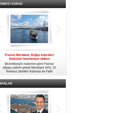
ERBEST KÜRSÜ
Fransız Meridiam, Boğaz köprüleri
Kendi yat limanına sahip en pahalı
ihalesine hazırlanıyor iddiası
özel adalar
Bloomberg'in haberine göre Fransız
Dünyanın en zengin insanlarından
altyapı yatırım şirketi Meridiam SAS, 15
bazıları için yaşam tarzının bir parçası
Temmuz Şehitler Köprüsü ile Fatih
sadece bir süper yat değil, aynı
R
Sultan Mehmet Köprüsü'nün
zamanda kendi yat limanı, helikopter
özelleştirilmesine yönelik ihaleyle
pisti ve seçkin villaları da içeren koca
ilgileniyor.
bir özel adadır.
İMANLAR