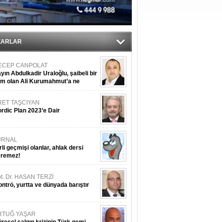
ZARLAR
ECEP CANPOLAT
yın Abdulkadir Uraloğlu, şaibeli bir
im olan Ali Kurumahmut’a ne
nışıyorsunuz?
RET TAŞCIYAN
rdic Plan 2023’e Dair
URNAL
rli geçmişi olanlar, ahlak dersi
eremez!
t. Dr. HASAN TERZİ
ntrö, yurtta ve dünyada barıştır
RTUĞ YAŞAR