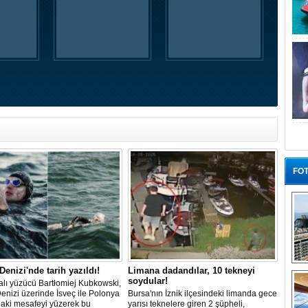
FOT
“G
 Denizi'nde tarih yazıldı!
Limana dadandılar, 10 tekneyi
soydular!
lı yüzücü Bartłomiej Kubkowski,
Denizi üzerinde İsveç ile Polonya
Bursa'nın İznik ilçesindeki limanda gece
daki mesafeyi yüzerek bu
yarısı teknelere giren 2 şüpheli,