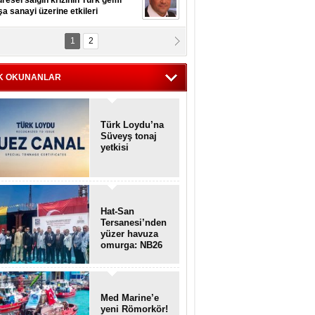
resel salgın krizinin Türk gemi
şa sanayi üzerine etkileri
1
2
pt. MESUT AZMİ GÖKSOY
lavuz kaptan kardeşlerime
hafen...
K OKUNANLAR
Türk Loydu’na
Süveyş tonaj
yetkisi
Hat-San
Tersanesi’nden
yüzer havuza
omurga: NB26
Med Marine’e
yeni Römorkör!