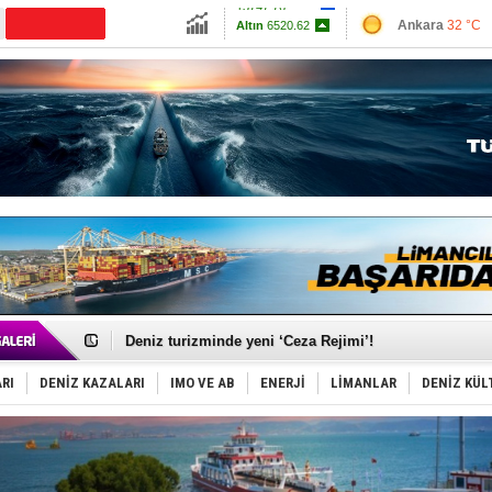
13747.76
Ankara
32 °C
Altın
6520.62
İzmir
41 °C
Dolar
47.5905
Antalya
32 °C
Euro
55.054
Muğla
32 °C
Çanakkale
34 
Türkiye-Irak enerji hattında yeni dönem başlıyor
Türk Armatöre 'Uyuşturucu' tutuklaması!
Deniz turizminde yeni ‘Ceza Rejimi’!
DÖDER, 28. Dönem Yönetim Kurulu Başkanını seçti!
Fairline, Türkiye’de ‘SoleMarin’i seçti
RI
DENİZ KAZALARI
IMO VE AB
ENERJİ
LİMANLAR
DENİZ KÜL
Baltık Denizi'nde tarih yazıldı!
Runit kubbesi okyanusun derinliklerinde halkı tehdit 
Limana dadandılar, 10 tekneyi soydular!
Türk Loydu’na Süveyş tonaj yetkisi
Hüseyin Mengi: “Yapay Zekâ, Ustanın yerini alamaz”