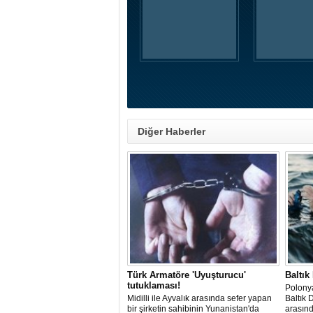
Diğer Haberler
Türk Armatöre 'Uyuşturucu'
Baltık
tutuklaması!
Polonya
Midilli ile Ayvalık arasında sefer yapan
Baltık 
bir şirketin sahibinin Yunanistan'da
arasın