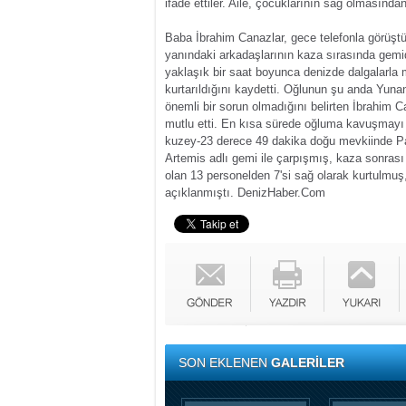
ifade ettiler. Aile, çocuklarının sağ olmasında
Baba İbrahim Canazlar, gece telefonla görüştü
yanındaki arkadaşlarının kaza sırasında gemi
yaklaşık bir saat boyunca denizde dalgalarla m
kurtarıldığını kaydetti. Oğlunun şu anda Yuna
önemli bir sorun olmadığını belirten İbrahim C
mutlu etti. En kısa sürede oğluma kavuşmayı
kuzey-23 derece 49 dakika doğu mevkiinde Pa
Artemis adlı gemi ile çarpışmış, kaza sonra
olan 13 personelden 7'si sağ olarak kurtulmuş
açıklanmıştı.
DenizHaber.Com
SON EKLENEN
GALERİLER