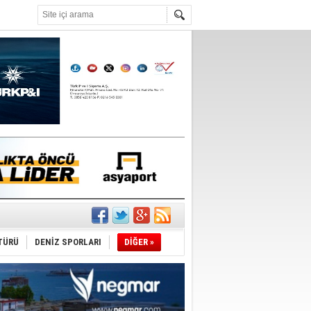
°C
TÜRÜ
DENİZ SPORLARI
DİĞER »
ediyor