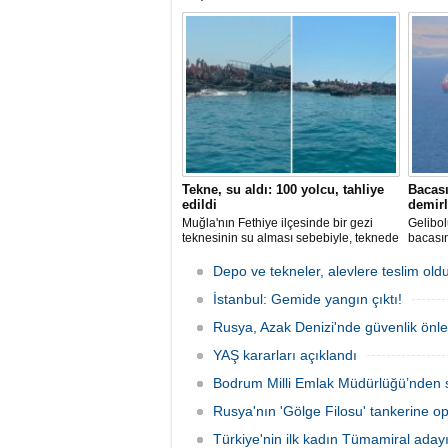
tutuklandığı bildirildi.
başarın
Tekne, su aldı: 100 yolcu, tahliye
Bacası
edildi
demirl
Muğla'nın Fethiye ilçesinde bir gezi
Gelibol
teknesinin su alması sebebiyle, teknede
bacası
bulunan 100 yolcu tahliye edildi,
Tanker
teknenin batmaması için bölgede
Sahası'
Depo ve tekneler, alevlere teslim old
kurtarma çalışması başlatıldı.
İstanbul: Gemide yangın çıktı!
Rusya, Azak Denizi'nde güvenlik önle
YAŞ kararları açıklandı
Bodrum Milli Emlak Müdürlüğü’nden s
Rusya'nın 'Gölge Filosu' tankerine o
Türkiye'nin ilk kadın Tümamiral aday