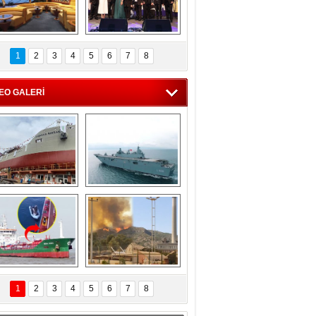
C'den 55 milyon 
5. Bosphorus Ship 
roluk turizm geliri 
Brokers Dinner, 
1
2
3
4
5
6
7
8
müjdesi
İstanbul’da yapıldı
EO GALERİ
eksan Tersanesi, 
TCG Anadolu, 
Başaran Bayrak 
tersane teknik 
tankerini suya 
seyrini tamamladı
indirdi
Göçmenlerin 
Milas’taki yangın 
imdadına Türk 
yeniden termik 
1
2
3
4
5
6
7
8
hipli MINA DENIZ 
santrallere doğru 
yetişti
ilerliyor