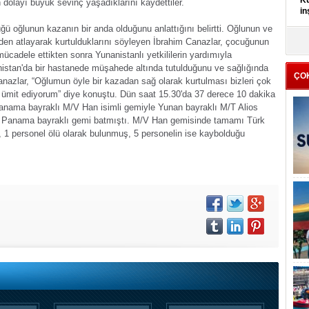
Kü
n dolayı büyük sevinç yaşadıklarını kaydettiler.
in
ğü oğlunun kazanın bir anda olduğunu anlattığını belirtti. Oğlunun ve
K
den atlayarak kurtulduklarını söyleyen İbrahim Canazlar, çocuğunun
Kı
ücadele ettikten sonra Yunanistanlı yetkililerin yardımıyla
it
nistan'da bir hastanede müşahede altında tutulduğunu ve sağlığında
ÇO
anazlar, “Oğlumun öyle bir kazadan sağ olarak kurtulması bizleri çok
 ümit ediyorum” diye konuştu.
Dün saat 15.30'da 37 derece 10 dakika
nama bayraklı M/V Han isimli gemiyle Yunan bayraklı M/T Alios
sı Panama bayraklı gemi batmıştı. M/V Han gemisinde tamamı Türk
, 1 personel ölü olarak bulunmuş, 5 personelin ise kaybolduğu