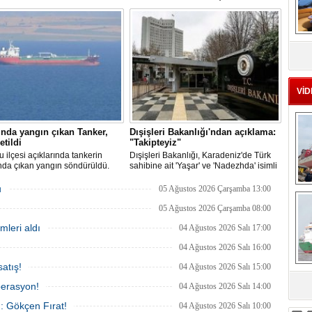
ın ilk örneği olarak tarihe geçti.
elektronik cihazlar ve değerli eşyalar
çaldı. Olay, güvenlik kameralarına
yansıdı, tekne sahiplerinin ihbarıyla
jandarma inceleme başlattı.
MS
eu
VİD
nda yangın çıkan Tanker,
Dışişleri Bakanlığı'ndan açıklama:
etildi
"Takipteyiz"
u ilçesi açıklarında tankerin
Dışişleri Bakanlığı, Karadeniz'de Türk
nda çıkan yangın söndürüldü.
sahibine ait 'Yaşar' ve 'Nadezhda' isimli
, ardından Şevketiye Demir
sivil gemilere yönelik insansız hava
na demirletildi.
araçlarıyla gerçekleştirilen saldırıda
u
05 Ağustos 2026 Çarşamba 13:00
Ç
yaralanan personelin sağlık durumu ve
güvenliğinin yakından takip edildiğini
05 Ağustos 2026 Çarşamba 08:00
duyurdu.
mleri aldı
04 Ağustos 2026 Salı 17:00
04 Ağustos 2026 Salı 16:00
atış!
04 Ağustos 2026 Salı 15:00
perasyon!
04 Ağustos 2026 Salı 14:00
sa
ı: Gökçen Fırat!
04 Ağustos 2026 Salı 10:00