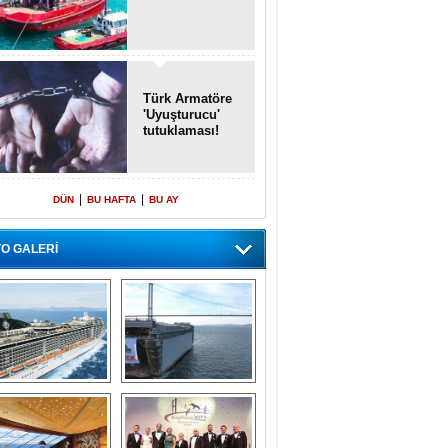
Türk Armatöre
'Uyuşturucu'
tutuklaması!
|
|
DÜN
BU HAFTA
BU AY
O GALERİ
emi içinde gemi” 
Dünyada tek! 
konsepti ile MSC 
Denizaltı yüzer 
Splendida
havuzu intikal 
seyrine başladı