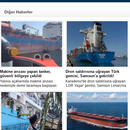
Diğer Haberler
Makine arızası yapan tanker,
Dron saldırısına uğrayan Türk
güvenli bölgeye çekildi
gemisi, Samsun'a getirildi!
Yalova açıklarında makine arızası
Karadeniz'de dron saldırısına uğrayan
nedeniyle demir taramaya başlayan
'LDR Yaşar' gemisi, Samsun Limanı'na
tanker, römorkör eşliğinde güvenli
güvenli bir şekilde ulaştı. Saldırıda can
şekilde demirleme sahasına alındı.
kaybı yaşanmadı, ancak büyük çapta
maddi hasar oluştu.