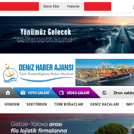
TURKISH MARITIME
Sitene Ekle
Haberler
CANLI YAYIN
Günün Haberleri
Gemi tasar
Makine arı
Dron saldı
'REGAL 1' i
Gemide 5 t
GÜNDEM
SEKTÖRDEN
TÜRK BOĞAZLARI
DENİZ KAZALARI
IMO 
Yakıt barcı
Rus İHA’la
Karadeniz’
Tatil hesab
Rusya, göl