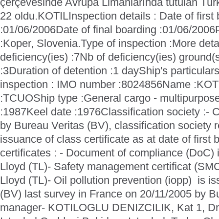
çerçevesinde Avrupa Limanlarında tutulan Türk
22 oldu.
KOTIL
Inspection details :
Date of first
:
01/06/2006
Date of final boarding :
01/06/2006
:
Koper, Slovenia.
Type of inspection :
More deta
deficiency(ies) :
7
Nb of deficiency(ies) ground(s
:
3
Duration of detention :
1 day
Ship's particulars
inspection :
IMO number :
8024856
Name :
KOT
:
TCUO
Ship type :
General cargo - multipurpose
:
1987
Keel date :
1976
Classification society :
- 
by Bureau Veritas (BV), classification society 
issuance of class certificate as at date of first
certificates :
- Document of compliance (DoC) i
Lloyd (TL)
- Safety management certificat (SMC
Lloyd (TL)
- Oil pollution prevention (iopp) is 
(BV) last survey in France on 20/11/2005 by B
manager
- KOTILOGLU DENIZCILIK, Kat 1, Dre