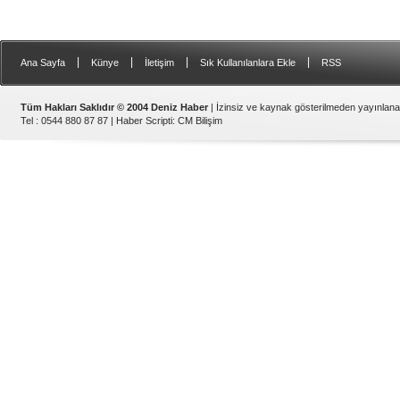
|
|
|
|
Ana Sayfa
Künye
İletişim
Sık Kullanılanlara Ekle
RSS
Tüm Hakları Saklıdır © 2004 Deniz Haber
| İzinsiz ve kaynak gösterilmeden yayınlan
Tel : 0544 880 87 87 |
Haber Scripti
:
CM Bilişim