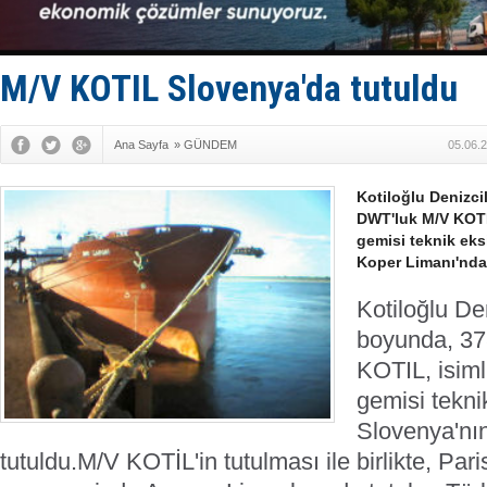
Enejota ti
Denizcilik
Türkiye’den
‘14. Olymp
M/V KOTIL Slovenya'da tutuldu
Taksi Botla
Ana Sayfa
»
GÜNDEM
05.06.
Kotiloğlu Denizci
DWT'luk M/V KOTIL
gemisi teknik eks
Koper Limanı'nda
Kotiloğlu De
boyunda, 3
KOTIL, isiml
gemisi tekni
Slovenya'nı
tutuldu.
M/V KOTİL'in tutulması ile birlikte, P