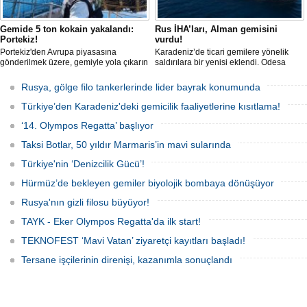
Gemide 5 ton kokain yakalandı:
Rus İHA’ları, Alman gemisini
Portekiz!
vurdu!
Portekiz'den Avrupa piyasasına
Karadeniz’de ticari gemilere yönelik
gönderilmek üzere, gemiyle yola çıkarın
saldırılara bir yenisi eklendi. Odesa
5 ton kokain, Portekiz polisi ile Portekiz
açıklarında birden fazla İHA’nın hedef
hava ve deniz kuvvetlerinin
aldığı Alman işletmesindeki Emil
Rusya, gölge filo tankerlerinde lider bayrak konumunda
operasyonuyla durduruldu. Operasyon
gemisinde yangın çıktı; teknik sistemler
kapsamında, gemideki iki yabancı
durunca mürettebat tahliye edildi.
Türkiye’den Karadeniz'deki gemicilik faaliyetlerine kısıtlama!
uyruklu kişi bir gemi mürettebatı
gözaltına alındı.
‘14. Olympos Regatta’ başlıyor
Taksi Botlar, 50 yıldır Marmaris’in mavi sularında
Türkiye'nin ‘Denizcilik Gücü’!
Hürmüz’de bekleyen gemiler biyolojik bombaya dönüşüyor
Rusya'nın gizli filosu büyüyor!
TAYK - Eker Olympos Regatta'da ilk start!
TEKNOFEST ‘Mavi Vatan’ ziyaretçi kayıtları başladı!
Tersane işçilerinin direnişi, kazanımla sonuçlandı