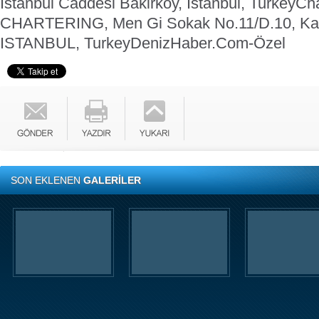
Istanbul Caddesi Bakirkoy, Istanbul, Turkey
Cha
CHARTERING, Men Gi Sokak No.11/D.10, Ka
ISTANBUL, Turkey
DenizHaber.Com-Özel
SON EKLENEN
GALERİLER