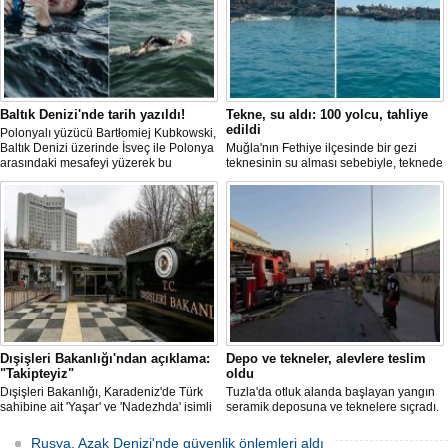
Baltık Denizi'nde tarih yazıldı!
Tekne, su aldı: 100 yolcu, tahliye
edildi
Polonyalı yüzücü Bartłomiej Kubkowski,
Baltık Denizi üzerinde İsveç ile Polonya
Muğla'nın Fethiye ilçesinde bir gezi
arasındaki mesafeyi yüzerek bu
teknesinin su alması sebebiyle, teknede
başarının ilk örneği olarak tarihe geçti.
bulunan 100 yolcu tahliye edildi,
teknenin batmaması için bölgede
kurtarma çalışması başlatıldı.
Dışişleri Bakanlığı'ndan açıklama:
Depo ve tekneler, alevlere teslim
"Takipteyiz"
oldu
Dışişleri Bakanlığı, Karadeniz'de Türk
Tuzla'da otluk alanda başlayan yangın
sahibine ait 'Yaşar' ve 'Nadezhda' isimli
seramik deposuna ve teknelere sıçradı.
sivil gemilere yönelik insansız hava
İtfaiye ekipleri uzun uğraşlar sonucu
araçlarıyla gerçekleştirilen saldırıda
alevleri kontrol altına aldı.
Rusya, Azak Denizi'nde güvenlik önlemleri aldı