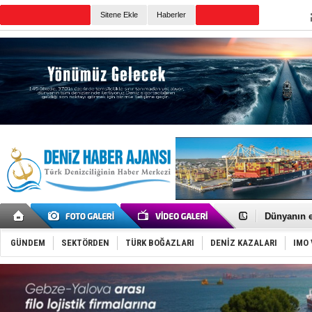
TURKISH MARITIME
Sitene Ekle
Haberler
CANLI YAYIN
Günün Haberleri
Baltık Deni
Runit kubb
Dünyanın e
Türk Loydu
Hüseyin Me
GÜNDEM
SEKTÖRDEN
TÜRK BOĞAZLARI
DENİZ KAZALARI
IMO 
Hat-San Te
Med Marine
KOSDER’den
Kalyoncu’da
Tekne, su a