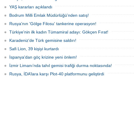
yaralanan personelin sağlık durumu ve
güvenliğinin yakından takip edildiğini
YAŞ kararları açıklandı
duyurdu.
Bodrum Milli Emlak Müdürlüğü’nden satış!
Rusya'nın 'Gölge Filosu' tankerine operasyon!
Türkiye'nin ilk kadın Tümamiral adayı: Gökçen Fırat!
Karadeniz'de Türk gemisine saldırı!
Safi Lion, 39 kişiyi kurtardı
İspanya'dan göç krizine yeni önlem!
İzmir Limanı’nda tahıl gemisi trafiği durma noktasında!
Rusya, İDA’lara karşı Plot-40 platformunu geliştirdi