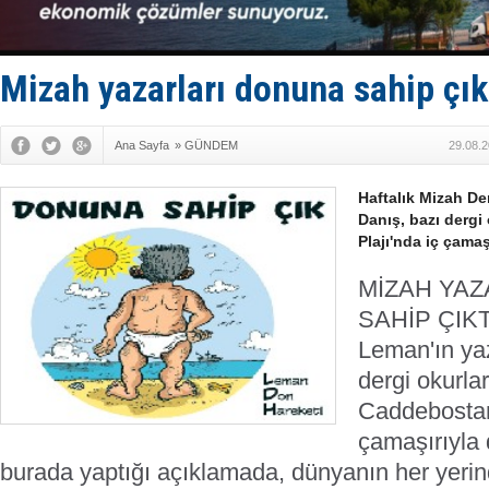
Bacasında 
Dışişleri B
Depo ve tek
Kruvaziyer 
Mizah yazarları donuna sahip çık
SES Yacht
Ana Sayfa
»
GÜNDEM
29.08.2
Haftalık Mizah De
Danış, bazı dergi
Plajı'nda iç çamaş
MİZAH YA
SAHİP ÇIKT
Leman'ın yaz
dergi okurlar
Caddebostan 
çamaşırıyla 
burada yaptığı açıklamada, dünyanın her yerind