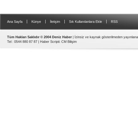
|
|
|
|
Ana Sayfa
Künye
İletişim
Sık Kullanılanlara Ekle
RSS
Tüm Hakları Saklıdır © 2004 Deniz Haber
| İzinsiz ve kaynak gösterilmeden yayınlan
Tel : 0544 880 87 87 |
Haber Scripti
:
CM Bilişim