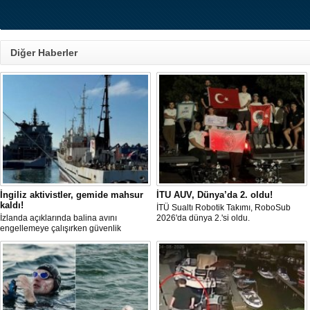
Diğer Haberler
İngiliz aktivistler, gemide mahsur
İTU AUV, Dünya’da 2. oldu!
kaldı!
İTÜ Sualtı Robotik Takımı, RoboSub
İzlanda açıklarında balina avını
2026'da dünya 2.'si oldu.
engellemeye çalışırken güvenlik
güçlerince durdurulan Bandero adlı
protesto gemisindeki 21 çevre aktivisti,
günlerdir gemiden çıkmalarına izin
verilmediğini ve temel haklarının ihlal
edildiğini öne sürdü. Mürettebatta iki
Britanyalı aktivist de bulunuyor.