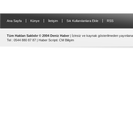
|
|
|
|
Ana Sayfa
Künye
İletişim
Sık Kullanılanlara Ekle
RSS
Tüm Hakları Saklıdır © 2004 Deniz Haber
| İzinsiz ve kaynak gösterilmeden yayınlan
Tel : 0544 880 87 87 |
Haber Scripti
:
CM Bilişim