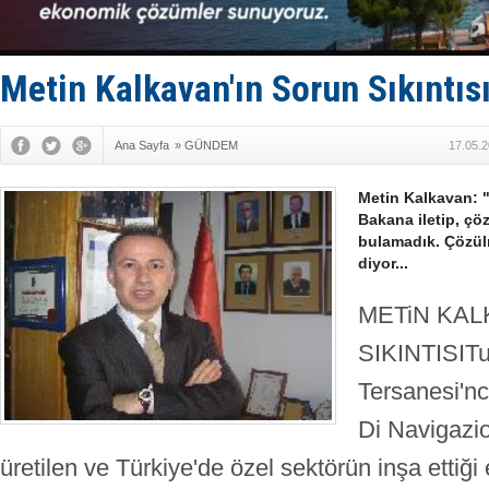
İTU AUV, D
LNG taşıma
PROYAD, yat
Türkiye-Ir
Metin Kalkavan'ın Sorun Sıkıntıs
Türk Armat
Ana Sayfa
»
GÜNDEM
17.05.2
Metin Kalkavan: 
Bakana iletip, ç
bulamadık. Çözü
diyor...
METiN KAL
SIKINTISI
Tu
Tersanesi'nc
Di Navigazio
üretilen ve Türkiye'de özel sektörün inşa ettiğ