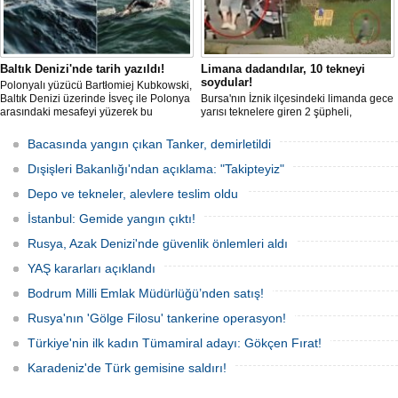
Baltık Denizi'nde tarih yazıldı!
Limana dadandılar, 10 tekneyi
soydular!
Polonyalı yüzücü Bartłomiej Kubkowski,
Baltık Denizi üzerinde İsveç ile Polonya
Bursa'nın İznik ilçesindeki limanda gece
arasındaki mesafeyi yüzerek bu
yarısı teknelere giren 2 şüpheli,
başarının ilk örneği olarak tarihe geçti.
elektronik cihazlar ve değerli eşyalar
çaldı. Olay, güvenlik kameralarına
Bacasında yangın çıkan Tanker, demirletildi
yansıdı, tekne sahiplerinin ihbarıyla
jandarma inceleme başlattı.
Dışişleri Bakanlığı'ndan açıklama: "Takipteyiz"
Depo ve tekneler, alevlere teslim oldu
İstanbul: Gemide yangın çıktı!
Rusya, Azak Denizi'nde güvenlik önlemleri aldı
YAŞ kararları açıklandı
Bodrum Milli Emlak Müdürlüğü’nden satış!
Rusya'nın 'Gölge Filosu' tankerine operasyon!
Türkiye'nin ilk kadın Tümamiral adayı: Gökçen Fırat!
Karadeniz'de Türk gemisine saldırı!