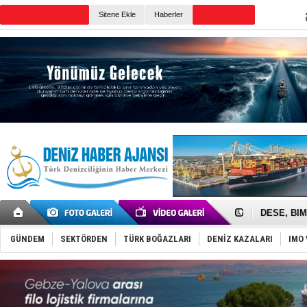
Sitene Ekle
Haberler
Günün Haberleri
İngiliz akt
FESCO, Kar
DESE, BIMC
GİMBİRDER 
35 milyon T
GÜNDEM
SEKTÖRDEN
TÜRK BOĞAZLARI
DENİZ KAZALARI
IMO 
İnsansız c
Yüzyıl son
Anadolu Te
Derince, I
Tüpraş, ha