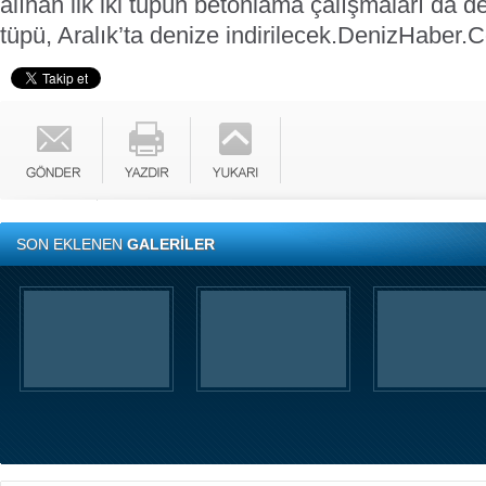
alınan ilk iki tüpün betonlama çalışmaları da d
tüpü, Aralık’ta denize indirilecek.
DenizHaber.
SON EKLENEN
GALERİLER