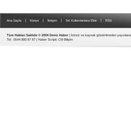
|
|
|
|
Ana Sayfa
Künye
İletişim
Sık Kullanılanlara Ekle
RSS
Tüm Hakları Saklıdır © 2004 Deniz Haber
| İzinsiz ve kaynak gösterilmeden yayınlan
Tel : 0544 880 87 87 |
Haber Scripti
:
CM Bilişim