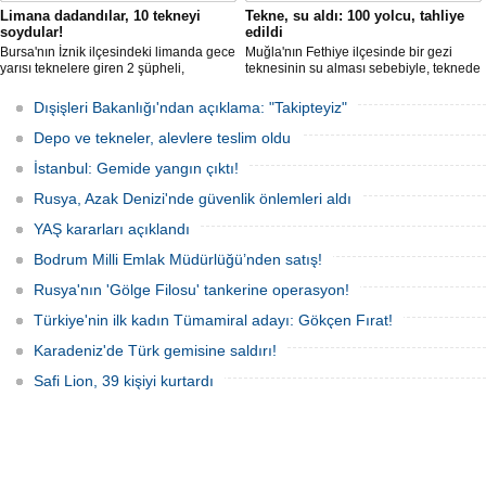
Limana dadandılar, 10 tekneyi
Tekne, su aldı: 100 yolcu, tahliye
soydular!
edildi
Bursa'nın İznik ilçesindeki limanda gece
Muğla'nın Fethiye ilçesinde bir gezi
yarısı teknelere giren 2 şüpheli,
teknesinin su alması sebebiyle, teknede
elektronik cihazlar ve değerli eşyalar
bulunan 100 yolcu tahliye edildi,
çaldı. Olay, güvenlik kameralarına
teknenin batmaması için bölgede
Dışişleri Bakanlığı'ndan açıklama: "Takipteyiz"
yansıdı, tekne sahiplerinin ihbarıyla
kurtarma çalışması başlatıldı.
jandarma inceleme başlattı.
Depo ve tekneler, alevlere teslim oldu
İstanbul: Gemide yangın çıktı!
Rusya, Azak Denizi'nde güvenlik önlemleri aldı
YAŞ kararları açıklandı
Bodrum Milli Emlak Müdürlüğü’nden satış!
Rusya'nın 'Gölge Filosu' tankerine operasyon!
Türkiye'nin ilk kadın Tümamiral adayı: Gökçen Fırat!
Karadeniz'de Türk gemisine saldırı!
Safi Lion, 39 kişiyi kurtardı