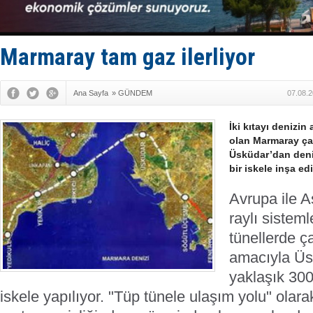
Limana dad
Türk Loydu
Hüseyin Me
Hat-San Te
Marmaray tam gaz ilerliyor
Med Marine
Ana Sayfa
»
GÜNDEM
07.08.2
İki kıtayı denizin
olan Marmaray çal
Üsküdar’dan deni
bir iskele inşa edi
Avrupa ile A
raylı sisteml
tünellerde 
amacıyla Üs
yaklaşık 30
iskele yapılıyor. "Tüp tünele ulaşım yolu" olar