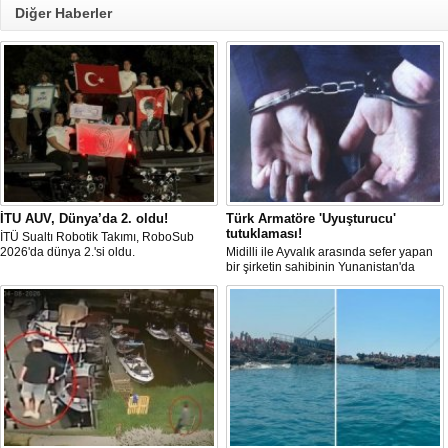
Diğer Haberler
İTU AUV, Dünya’da 2. oldu!
Türk Armatöre 'Uyuşturucu'
tutuklaması!
İTÜ Sualtı Robotik Takımı, RoboSub
2026'da dünya 2.'si oldu.
Midilli ile Ayvalık arasında sefer yapan
bir şirketin sahibinin Yunanistan'da
tutuklandığı bildirildi.