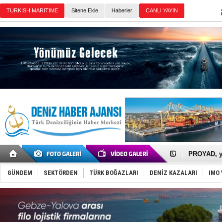
Sitene Ekle
Haberler
Günün Haberleri
İTU AUV, D
LNG taşıma
PROYAD, yat
Türkiye-Ir
Türk Armat
GÜNDEM
SEKTÖRDEN
TÜRK BOĞAZLARI
DENİZ KAZALARI
IMO 
Deniz turi
DÖDER, 28.
Fairline, T
Baltık Deni
Runit kubb