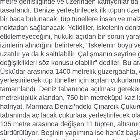
metre genişliğinde ve üzerinden kamyonlar da 
tasarlandı.
Denize yerleştirilecek ilk tüpün üzer
bir baca bulunacak, tüp tünellere insan ve ma
noktadan sağlanacak.
Yetkililer, iskelenin deniz
etkilemeyeceğini, hukuki açıdan bir sorun yara
izinlerin alındığını belirterek, "İskelenin boyu v
uzatılır ya da kısaltılabilir. Çalışmanın seyrine
değişiklikleri söz konusu olabilir" dediler.
Bu ar
Üsküdar arasında 1400 metrelik güzergáahta, 
yerleştirilecek tüp tüneller için açılan çukurları
tamamlandı. Deniz tabanında açılması gereken
metreküplük alandan, 750 bin metreküpü kazıl
hafriyat, Marmara Denizi’ndeki Çınarcık Çuku
tabanında açılacak çukurlara yerleştirilecek ola
135 metre arasında değişen 11 tüpten, altısını
sürdürülüyor. Beşinin yapımına ise henüz baş