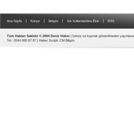
|
|
|
|
Ana Sayfa
Künye
İletişim
Sık Kullanılanlara Ekle
RSS
Tüm Hakları Saklıdır © 2004 Deniz Haber
| İzinsiz ve kaynak gösterilmeden yayınlan
Tel : 0544 880 87 87 |
Haber Scripti
:
CM Bilişim