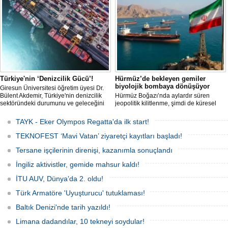
birliğiyle hayata geçirilecek olan 14.
TAYK - Eker Olympos Regatta, 7
Ağustos'ta start alacak ve 16 Ağustos'a
kadar deniz tutkunlarını bir araya
getirecek. "Rüzgâ
Türkiye'nin ‘Denizcilik Gücü’!
Hürmüz’de bekleyen gemiler
biyolojik bombaya dönüşüyor
Giresun Üniversitesi öğretim üyesi Dr.
Bülent Akdemir, Türkiye'nin denizcilik
Hürmüz Boğazı’nda aylardır süren
sektöründeki durumunu ve geleceğini
jeopolitik kilitlenme, şimdi de küresel
değerlendirdi.
ölçekte bir çevre felaketinin kapısını
aralamış olabilir. Sıcak sularda
TAYK - Eker Olympos Regatta'da ilk start!
hareketsiz bekleyen binden fazla gemi,
istilacı deniz canlıları için devasa bir
TEKNOFEST ‘Mavi Vatan’ ziyaretçi kayıtları başladı!
üreme merkezine dönüşmüş durumda.
Tersane işçilerinin direnişi, kazanımla sonuçlandı
İngiliz aktivistler, gemide mahsur kaldı!
İTU AUV, Dünya’da 2. oldu!
Türk Armatöre 'Uyuşturucu' tutuklaması!
Baltık Denizi'nde tarih yazıldı!
Limana dadandılar, 10 tekneyi soydular!