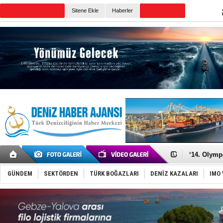
TURKISH MARITIME
Sitene Ekle
Haberler
CANLI YAYIN
Günün Haberleri
Denizcilik
Türkiye’den
‘14. Olymp
Taksi Botla
TÜRKLİM Ba
GÜNDEM
SEKTÖRDEN
TÜRK BOĞAZLARI
DENİZ KAZALARI
IMO 
SOCAR da M
Türkiye'nin
Dünyanın e
Hürmüz’de
Rusya'nın g