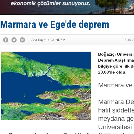
Keşfedildi
D-Marin, A
Van’da inş
ASEAN ilk 
Marmara ve Ege'de deprem
TAYK - Eke
Ana Sayfa
»
GÜNDEM
15.10.2
Boğaziçi Üniversi
Deprem Araştırma 
bilgiye göre, ilk
23.08'de oldu.
Marmara ve
Marmara Den
hafif şiddet
meydana gel
Üniversitesi