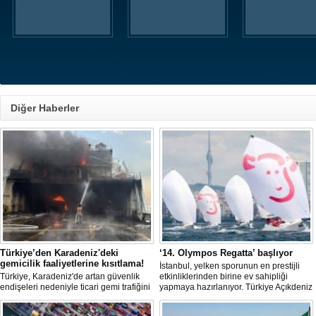
Diğer Haberler
Türkiye’den Karadeniz'deki
‘14. Olympos Regatta’ başlıyor
gemicilik faaliyetlerine kısıtlama!
İstanbul, yelken sporunun en prestijli
Türkiye, Karadeniz'de artan güvenlik
etkinliklerinden birine ev sahipliği
endişeleri nedeniyle ticari gemi trafiğini
yapmaya hazırlanıyor. Türkiye Açıkdeniz
kısıtlamaya başladı. Bu durum,
Yarış Kulübü (TAYK), Türkiye Yelken
bölgedeki gıda güvenliğini tehdit ediyor.
Federasyonu ve Eker Süt Ürünleri iş