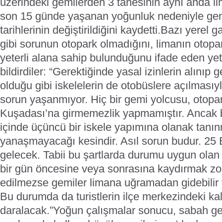
üzerindeki gemilerden 3 tanesinin aynı anda li
son 15 günde yaşanan yoğunluk nedeniyle ge
tarihlerinin değiştirildiğini kaydetti.
Bazı yerel ga
gibi sorunun otopark olmadığını, limanın otopar
yeterli alana sahip bulunduğunu ifade eden yetki
bildirdiler: “Gerektiğinde yasal izinlerin alını
olduğu gibi iskelelerin de otobüslere açılması
sorun yaşanmıyor. Hiç bir gemi yolcusu, otopa
Kuşadası’na girmemezlik yapmamıştır. Ancak
içinde üçüncü bir iskele yapımına olanak tanı
yanaşmayacağı kesindir. Asıl sorun budur. 25
gelecek. Tabii bu şartlarda durumu uygun olan 
bir gün öncesine veya sonrasına kaydırmak zo
edilmezse gemiler limana uğramadan gidebilir y
Bu durumda da turistlerin ilçe merkezindeki kal
daralacak.”
Yoğun çalışmalar sonucu, sabah ge