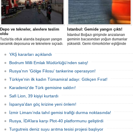
Depo ve tekneler, alevlere teslim
İstanbul: Gemide yangın çıktı!
oldu
İstanbul Boğazı girişinde arızalanan
Tuzla'da otluk alanda başlayan yangın
geminin bacasından yoğun dumanlar
seramik deposuna ve teknelere sıçradı.
yükseldi. Gemi römorkörler eşliğinde
İtfaiye ekipleri uzun uğraşlar sonucu
Ahırkapı açıklarına demirletildi.
alevleri kontrol altına aldı.
YAŞ kararları açıklandı
Bodrum Milli Emlak Müdürlüğü’nden satış!
Rusya'nın 'Gölge Filosu' tankerine operasyon!
Türkiye'nin ilk kadın Tümamiral adayı: Gökçen Fırat!
Karadeniz'de Türk gemisine saldırı!
Safi Lion, 39 kişiyi kurtardı
İspanya'dan göç krizine yeni önlem!
İzmir Limanı’nda tahıl gemisi trafiği durma noktasında!
Rusya, İDA’lara karşı Plot-40 platformunu geliştirdi
Turgutreis deniz suyu arıtma tesisi projesi başlıyor