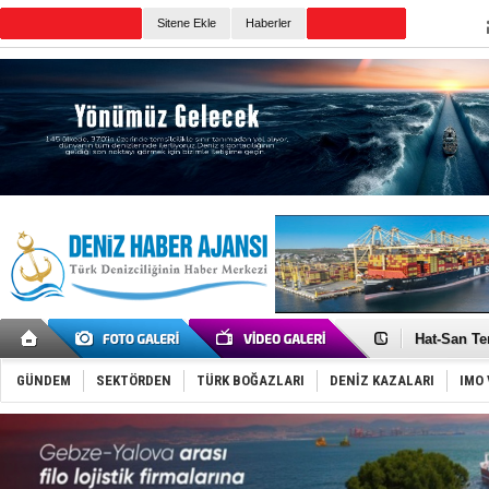
TURKISH MARITIME
Sitene Ekle
Haberler
CANLI YAYIN
Günün Haberleri
Türk Loydu
Hüseyin Me
Hat-San Te
Med Marine
KOSDER’den
GÜNDEM
SEKTÖRDEN
TÜRK BOĞAZLARI
DENİZ KAZALARI
IMO 
Kalyoncu’da
Tekne, su a
Bacasında 
Dışişleri B
Depo ve tek