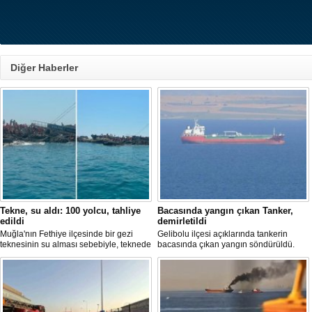
Diğer Haberler
Tekne, su aldı: 100 yolcu, tahliye
Bacasında yangın çıkan Tanker,
edildi
demirletildi
Muğla'nın Fethiye ilçesinde bir gezi
Gelibolu ilçesi açıklarında tankerin
teknesinin su alması sebebiyle, teknede
bacasında çıkan yangın söndürüldü.
bulunan 100 yolcu tahliye edildi,
Tanker, ardından Şevketiye Demir
teknenin batmaması için bölgede
Sahası'na demirletildi.
kurtarma çalışması başlatıldı.