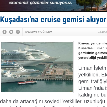
Kruvaziyer 
SES Yacht
Kargıcak K
Denizlerin 
Kuşadası'na cruise gemisi akıyor
İstanbul: 
Ana Sayfa
»
GÜNDEM
13.10.2
Kruvaziyer gemile
Kuşadası Limanı'n
gemisinin gelmesi
yetersizliği yetki
Liman İşlet
yetkilileri, 
gemi trafiği
Limanı’nda i
kaldığını, b
daha da artacağını söyledi.
Yetkililer, uzunluğ