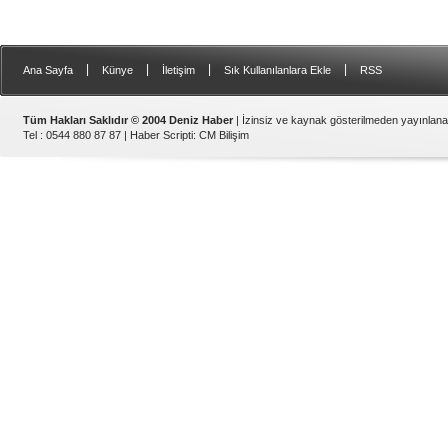
|
|
|
|
Ana Sayfa
Künye
İletişim
Sık Kullanılanlara Ekle
RSS
Tüm Hakları Saklıdır © 2004 Deniz Haber
| İzinsiz ve kaynak gösterilmeden yayınlan
Tel : 0544 880 87 87 |
Haber Scripti
:
CM Bilişim