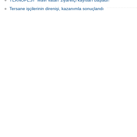
TEKNOFEST ‘Mavi Vatan’ ziyaretçi kayıtları başladı!
Tersane işçilerinin direnişi, kazanımla sonuçlandı