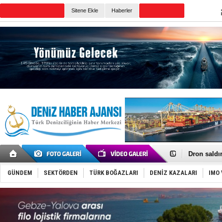
TURKISH MARITIME
Sitene Ekle
Haberler
CANLI YAYIN
Günün Haberleri
Gemi tasar
Makine arı
Dron saldı
'REGAL 1' i
Gemide 5 t
GÜNDEM
SEKTÖRDEN
TÜRK BOĞAZLARI
DENİZ KAZALARI
IMO 
Yakıt barcı
Rus İHA’la
Karadeniz’
Tatil hesab
Rusya, göl