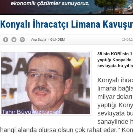
Enejota ti
Denizcilik
Türkiye’den
‘14. Olymp
Konyalı İhracatçı Limana Kavuşu
Taksi Botla
Ana Sayfa
»
GÜNDEM
19.04.2
35 bin KOBİ'nin 1
yaptığı Konya'da 
sevkıyata bu yıl b
Konyalı
ihra
limana bağ
l
milyar dolar
yaptığı Kony
sevkıyata bu
sanayiinde h
hangi alanda olursa olsun çok rahat eder."
Kon