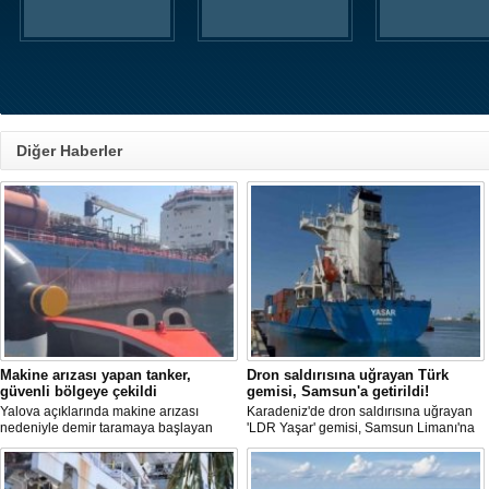
Diğer Haberler
Makine arızası yapan tanker,
Dron saldırısına uğrayan Türk
güvenli bölgeye çekildi
gemisi, Samsun'a getirildi!
Yalova açıklarında makine arızası
Karadeniz'de dron saldırısına uğrayan
nedeniyle demir taramaya başlayan
'LDR Yaşar' gemisi, Samsun Limanı'na
tanker, römorkör eşliğinde güvenli
güvenli bir şekilde ulaştı. Saldırıda can
şekilde demirleme sahasına alındı.
kaybı yaşanmadı, ancak büyük çapta
maddi hasar oluştu.