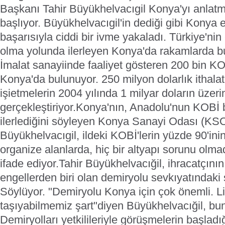
Başkanı Tahir Büyükhelvacıgil Konya'yı anlatm
başlıyor.
Büyükhelvacıgil'in dediği gibi Konya 
başarısıyla ciddi bir ivme yakaladı. Türkiye'ni
olma yolunda ilerleyen Konya'da rakamlarda bu
İmalat sanayiinde faaliyet gösteren 200 bin KO
Konya'da bulunuyor. 250 milyon dolarlık ithalat
işietmelerin 2004 yılında 1 milyar doların üzeri
gerçekleştiriyor.
Konya'nı
n, Anadolu'nun KOBİ 
ilerlediğini söyleyen Konya Sanayi Odası (KS
Büyükhelvacıgil, ildeki KOBİ'lerin yüzde 90'inin
organize alanlarda, hiç bir altyapı sorunu olma
ifade ediyor.
Tahir Bü
yükhelvacığil, ihracatçın
engellerden biri olan demiryolu sevkıyatındaki
Söylüyor. "Demiryolu Konya için çok önemli. 
taşıyabilmemiz şart"diyen Büyükhelvacığil,
bun
Demiryolları
yetkilileriyle görüşmelerin başladı