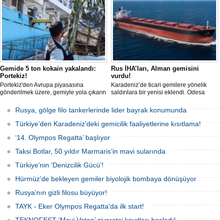
Gemide 5 ton kokain yakalandı:
Rus İHA’ları, Alman gemisini
Portekiz!
vurdu!
Portekiz'den Avrupa piyasasına
Karadeniz’de ticari gemilere yönelik
gönderilmek üzere, gemiyle yola çıkarın
saldırılara bir yenisi eklendi. Odesa
5 ton kokain, Portekiz polisi ile Portekiz
açıklarında birden fazla İHA’nın hedef
hava ve deniz kuvvetlerinin
aldığı Alman işletmesindeki Emil
Rusya, gölge filo tankerlerinde lider bayrak konumunda
operasyonuyla durduruldu. Operasyon
gemisinde yangın çıktı; teknik sistemler
kapsamında, gemideki iki yabancı
durunca mürettebat tahliye edildi.
Türkiye’den Karadeniz'deki gemicilik faaliyetlerine kısıtlama!
uyruklu kişi bir gemi mürettebatı
gözaltına alındı.
‘14. Olympos Regatta’ başlıyor
Taksi Botlar, 50 yıldır Marmaris’in mavi sularında
Türkiye'nin ‘Denizcilik Gücü’!
Hürmüz’de bekleyen gemiler biyolojik bombaya dönüşüyor
Rusya'nın gizli filosu büyüyor!
TAYK - Eker Olympos Regatta'da ilk start!