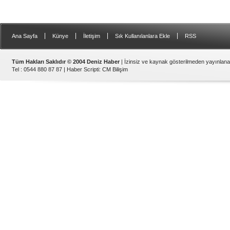
|
|
|
|
Ana Sayfa
Künye
İletişim
Sık Kullanılanlara Ekle
RSS
Tüm Hakları Saklıdır © 2004 Deniz Haber
| İzinsiz ve kaynak gösterilmeden yayınlan
Tel : 0544 880 87 87 |
Haber Scripti
:
CM Bilişim