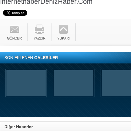
İnternethaber
DenizHaber.Com
SON EKLENEN
GALERİLER
Diğer Haberler