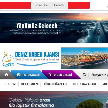
TURKISH MARITIME
Sitene Ekle
Haberler
CANLI YAYIN
Günün Haberleri
Dünyanın e
Hürmüz’de
Rusya'nın g
Keşfedildi
D-Marin, A
GÜNDEM
SEKTÖRDEN
TÜRK BOĞAZLARI
DENİZ KAZALARI
IMO 
Van’da inş
ASEAN ilk 
TAYK - Eke
İstanbul v
TEKNOFEST 