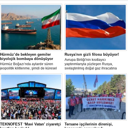
Hürmüz’de bekleyen gemiler
Rusya'nın gizli filosu büyüyor!
biyolojik bombaya dönüşüyor
Avrupa Birliği'nin kısıtlayıcı
Hürmüz Boğazı’nda aylardır süren
yaptırımlarıyla yüzleşen Rusya,
jeopolitik kilitlenme, şimdi de küresel
sıvılaştırılmış doğal gaz ihracatına
ölçekte bir çevre felaketinin kapısını
devam edebilmek için gizli bir filo
aralamış olabilir. Sıcak sularda
geliştiriyor.
hareketsiz bekleyen binden fazla gemi,
istilacı deniz canlıları için devasa bir
üreme merkezine dönüşmüş durumda.
TEKNOFEST ‘Mavi Vatan’ ziyaretçi
Tersane işçilerinin direnişi,