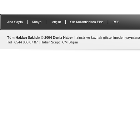
|
|
|
|
Ana Sayfa
Künye
İletişim
Sık Kullanılanlara Ekle
RSS
Tüm Hakları Saklıdır © 2004 Deniz Haber
| İzinsiz ve kaynak gösterilmeden yayınlan
Tel : 0544 880 87 87 |
Haber Scripti
:
CM Bilişim