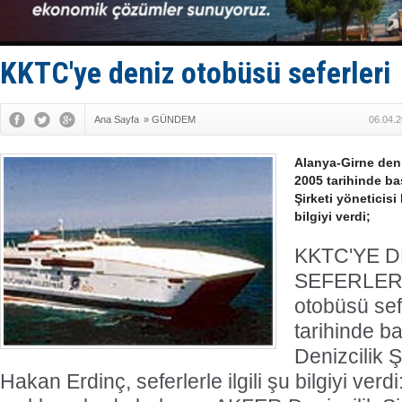
Tersane işç
İngiliz akt
FESCO, Kar
DESE, BIMC
KKTC'ye deniz otobüsü seferleri
GİMBİRDER 
Ana Sayfa
»
GÜNDEM
06.04.2
Alanya-Girne deni
2005 tarihinde ba
Şirketi yöneticisi 
bilgiyi verdi;
KKTC'YE 
SEFERLER
otobüsü sef
tarihinde 
Denizcilik Ş
Hakan Erdinç, seferlerle ilgili şu bilgiyi verdi