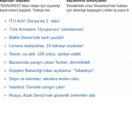
kayıtları başladı!
kazanımla sonuçlandı
TEKNOFEST Mavi Vatan için ziyaretçi
Pendik'teki Ursa Tersanesi'nde hakları
kayıt süreci başladı. Türkiye’nin
için direnişe başlayan Limter-İş üyesi 8
denizcilik ve savunma teknolojilerine
işçinin mücadelesi sonuç verdi. İşveren,
odaklanan etkinliği, 20-23 Ağustos
arabulucu görüşmesinde tüm
İTU AUV, Dünya’da 2. oldu!
tarihleri arasında Gölcük Tersanesi
alacakların ödenmesini kabul etti.
Komutanlığı’nda gerçekleştirilecek.
Sendika, sözlerin tutulmaması halinde
Türk Armatöre 'Uyuşturucu' tutuklaması!
direnişin süreceğini açıkladı
Baltık Denizi'nde tarih yazıldı!
Limana dadandılar, 10 tekneyi soydular!
Tekne, su aldı: 100 yolcu, tahliye edildi
Bacasında yangın çıkan Tanker, demirletildi
Dışişleri Bakanlığı'ndan açıklama: "Takipteyiz"
Depo ve tekneler, alevlere teslim oldu
İstanbul: Gemide yangın çıktı!
Rusya, Azak Denizi'nde güvenlik önlemleri aldı