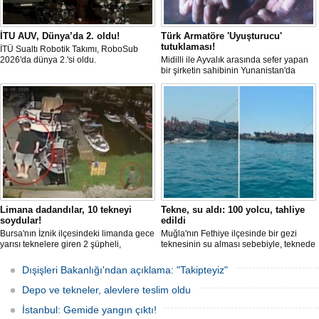
İTU AUV, Dünya’da 2. oldu!
Türk Armatöre 'Uyuşturucu'
tutuklaması!
İTÜ Sualtı Robotik Takımı, RoboSub
2026'da dünya 2.'si oldu.
Midilli ile Ayvalık arasında sefer yapan
bir şirketin sahibinin Yunanistan'da
tutuklandığı bildirildi.
Limana dadandılar, 10 tekneyi
Tekne, su aldı: 100 yolcu, tahliye
soydular!
edildi
Bursa'nın İznik ilçesindeki limanda gece
Muğla'nın Fethiye ilçesinde bir gezi
yarısı teknelere giren 2 şüpheli,
teknesinin su alması sebebiyle, teknede
elektronik cihazlar ve değerli eşyalar
bulunan 100 yolcu tahliye edildi,
çaldı. Olay, güvenlik kameralarına
teknenin batmaması için bölgede
Dışişleri Bakanlığı'ndan açıklama: "Takipteyiz"
yansıdı, tekne sahiplerinin ihbarıyla
kurtarma çalışması başlatıldı.
jandarma inceleme başlattı.
Depo ve tekneler, alevlere teslim oldu
İstanbul: Gemide yangın çıktı!