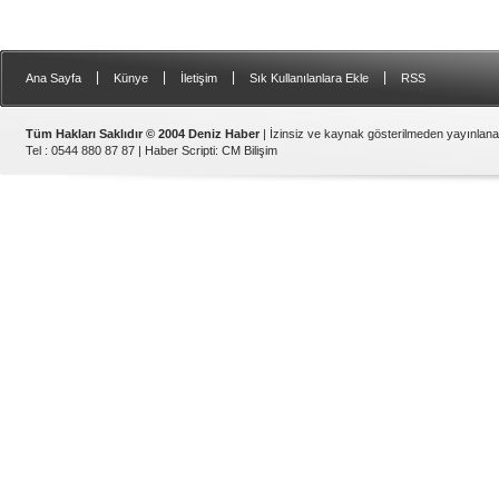
|
|
|
|
Ana Sayfa
Künye
İletişim
Sık Kullanılanlara Ekle
RSS
Tüm Hakları Saklıdır © 2004 Deniz Haber
| İzinsiz ve kaynak gösterilmeden yayınlan
Tel : 0544 880 87 87 |
Haber Scripti
:
CM Bilişim