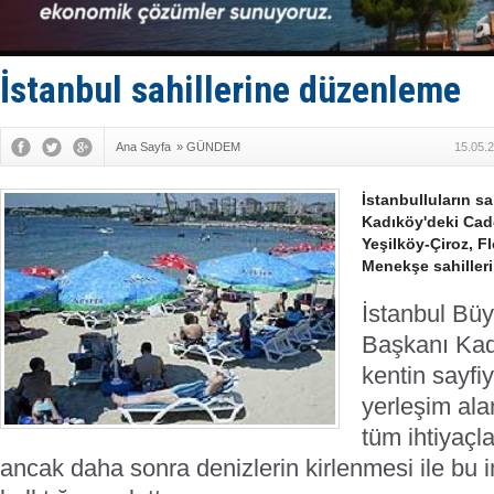
Fairline, T
Baltık Deni
Runit kubb
Limana dad
İstanbul sahillerine düzenleme
Türk Loydu
Ana Sayfa
»
GÜNDEM
15.05.
İstanbulluların sa
Kadıköy'deki Cad
Yeşilköy-Çiroz, 
Menekşe sahiller
İstanbul Büy
Başkanı Kad
kentin sayfiy
yerleşim alan
tüm ihtiyaçl
ancak daha sonra denizlerin kirlenmesi ile bu 