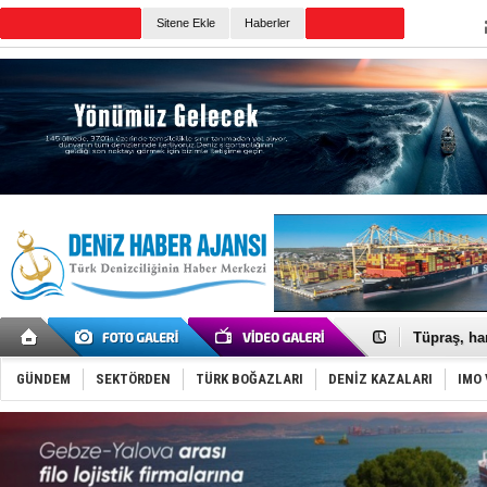
TURKISH MARITIME
Sitene Ekle
Haberler
CANLI YAYIN
Günün Haberleri
Anadolu Te
Derince, I
Tüpraş, ha
İTU AUV, D
LNG taşıma
GÜNDEM
SEKTÖRDEN
TÜRK BOĞAZLARI
DENİZ KAZALARI
IMO 
PROYAD, yat
Türkiye-Ir
Türk Armat
Deniz turi
DÖDER, 28.