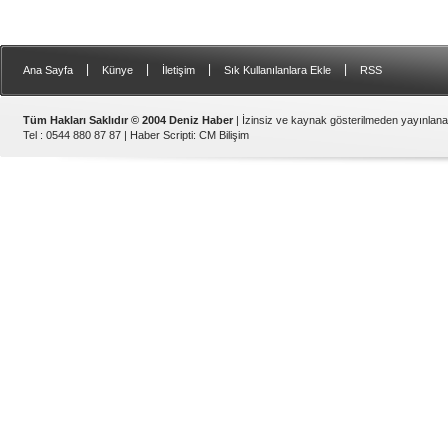
|
|
|
|
Ana Sayfa
Künye
İletişim
Sık Kullanılanlara Ekle
RSS
Tüm Hakları Saklıdır © 2004 Deniz Haber
| İzinsiz ve kaynak gösterilmeden yayınlan
Tel : 0544 880 87 87 |
Haber Scripti
:
CM Bilişim