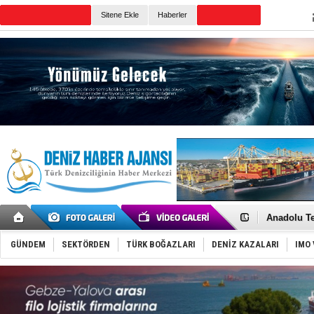
TURKISH MARITIME
Sitene Ekle
Haberler
CANLI YAYIN
Günün Haberleri
İnsansız c
Yüzyıl son
Anadolu Te
Derince, I
Tüpraş, ha
GÜNDEM
SEKTÖRDEN
TÜRK BOĞAZLARI
DENİZ KAZALARI
IMO 
İTU AUV, D
LNG taşıma
PROYAD, yat
Türkiye-Ir
Türk Armat