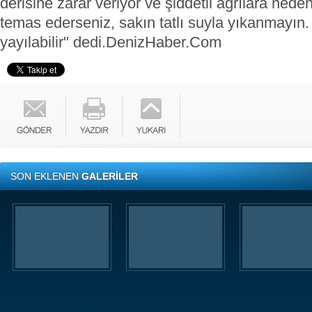
derisine zarar veriyor ve şiddetli ağrılara ned
temas ederseniz, sakın tatlı suyla yıkanmayın
yayılabilir" dedi.
DenizHaber.Com
SON EKLENEN
GALERİLER