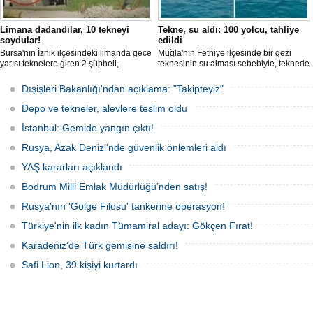
Limana dadandılar, 10 tekneyi
Tekne, su aldı: 100 yolcu, tahliye
soydular!
edildi
Bursa'nın İznik ilçesindeki limanda gece
Muğla'nın Fethiye ilçesinde bir gezi
yarısı teknelere giren 2 şüpheli,
teknesinin su alması sebebiyle, teknede
elektronik cihazlar ve değerli eşyalar
bulunan 100 yolcu tahliye edildi,
çaldı. Olay, güvenlik kameralarına
teknenin batmaması için bölgede
Dışişleri Bakanlığı'ndan açıklama: "Takipteyiz"
yansıdı, tekne sahiplerinin ihbarıyla
kurtarma çalışması başlatıldı.
jandarma inceleme başlattı.
Depo ve tekneler, alevlere teslim oldu
İstanbul: Gemide yangın çıktı!
Rusya, Azak Denizi'nde güvenlik önlemleri aldı
YAŞ kararları açıklandı
Bodrum Milli Emlak Müdürlüğü’nden satış!
Rusya'nın 'Gölge Filosu' tankerine operasyon!
Türkiye'nin ilk kadın Tümamiral adayı: Gökçen Fırat!
Karadeniz'de Türk gemisine saldırı!
Safi Lion, 39 kişiyi kurtardı