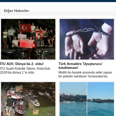
Diğer Haberler
İTU AUV, Dünya’da 2. oldu!
Türk Armatöre 'Uyuşturucu'
tutuklaması!
İTÜ Sualtı Robotik Takımı, RoboSub
2026'da dünya 2.'si oldu.
Midilli ile Ayvalık arasında sefer yapan
bir şirketin sahibinin Yunanistan'da
tutuklandığı bildirildi.