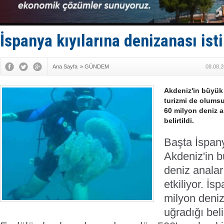
Deniz turi
DÖDER, 28.
Fairline, T
Baltık Deni
İspanya kıyılarına denizanası isti
Runit kubb
Ana Sayfa
»
GÜNDEM
08.08.2
Akdeniz'in büyük
turizmi de olumsuz
60 milyon deniz a
belirtildi.
Başta İspany
Akdeniz'in 
deniz analar
etkiliyor. İs
milyon deniz
uğradığı beli