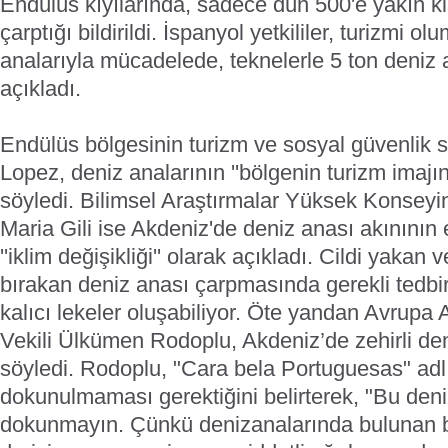
Endülüs kıyılarında, sadece dün 500'e yakın ki
çarptığı bildirildi. İspanyol yetkililer, turizmi o
analarıyla mücadelede, teknelerle 5 ton deniz a
açıkladı.
Endülüs bölgesinin turizm ve sosyal güvenlik
Lopez, deniz analarının ''bölgenin turizm imajına
söyledi. Bilimsel Araştırmalar Yüksek Konsey
Maria Gili ise Akdeniz'de deniz anası akınının
''iklim değişikliği'' olarak açıkladı. Cildi yakan 
bırakan deniz anası çarpmasında gerekli tedbi
kalıcı lekeler oluşabiliyor.
Öte yandan Avrupa Ac
Vekili Ülkümen Rodoplu, Akdeniz’de zehirli deni
söyledi. Rodoplu, "Cara bela Portuguesas" adlı
dokunulmaması gerektiğini belirterek, "Bu deni
dokunmayın. Çünkü denizanalarında bulunan 