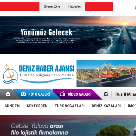
TURKISH MARITIME
Sitene Ekle
Haberler
CANLI YAYIN
Günün Haberleri
Gemide 5 t
Yakıt barcı
Rus İHA’la
Karadeniz’
Tatil hesab
GÜNDEM
SEKTÖRDEN
TÜRK BOĞAZLARI
DENİZ KAZALARI
IMO 
Rusya, göl
Enejota ti
Denizcilik
Türkiye’den
‘14. Olymp