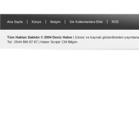
|
|
|
|
Ana Sayfa
Künye
İletişim
Sık Kullanılanlara Ekle
RSS
Tüm Hakları Saklıdır © 2004 Deniz Haber
| İzinsiz ve kaynak gösterilmeden yayınlan
Tel : 0544 880 87 87 |
Haber Scripti
:
CM Bilişim