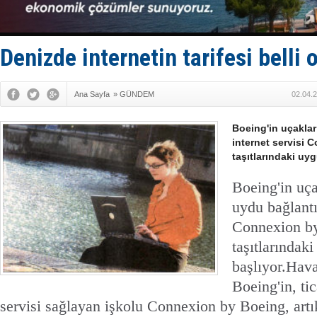
Taksi Botla
TÜRKLİM Ba
SOCAR da M
Türkiye'nin
Denizde internetin tarifesi belli 
Dünyanın e
Ana Sayfa
»
GÜNDEM
02.04.
Boeing'in uçaklar 
internet servisi 
taşıtlarındaki uy
Boeing'in uçak
uydu bağlantıl
Connexion by
taşıtlarındak
başlıyor.
Hava
Boeing'in, tic
servisi sağlayan işkolu Connexion by Boeing, artı