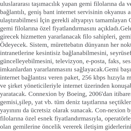
uluslararası taşımacılık yapan gemi filolarına da 
bağlantılı, geniş bant internet servisinin okyanus 
ulaştırabilmesi İçin gerekli altyapıyı tamamlaya
gemi filolarına özel fiyatlandırmasını açıkladı.
Gel
girecek hizmetten yararlanacak filo sahipleri, gem
Ödeyecek. Sistem, mürettebatın dünyanın her nokta
intranetlerine kesintisiz bağlanabilmesini, seyrüsef
güncelleyebilmesini, televizyon, e-posta, faks, sesl
imkanlardan yararlanmasını sağlayacak.
Gemi başı
internet bağlantısı veren paket, 256 kbps hızıyla m
ve şirket yöneticileriyle internet üzerinden konu
yaratacak.
Connexion by Boeing, 2006'dan itibare
gemisi,şilep, yat vb. tüm deniz taşıtlarına seçtikle
yayınını da ücretsiz olarak sunacak. Con-nexion 
filolarına özel esnek fiyatlandırmasıyla, operatörle
olan gemilerine öncelik vererek iletişim giderleri