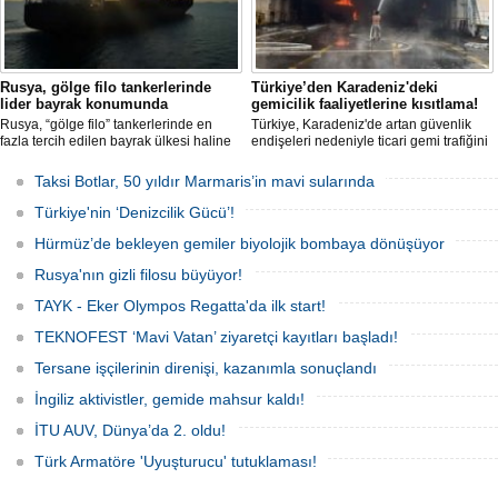
Rusya, gölge filo tankerlerinde
Türkiye’den Karadeniz'deki
lider bayrak konumunda
gemicilik faaliyetlerine kısıtlama!
Rusya, “gölge filo” tankerlerinde en
Türkiye, Karadeniz'de artan güvenlik
fazla tercih edilen bayrak ülkesi haline
endişeleri nedeniyle ticari gemi trafiğini
geldi. Yaptırım baskısının artmasıyla
kısıtlamaya başladı. Bu durum,
birlikte çok sayıda tanker Rus bayrağına
bölgedeki gıda güvenliğini tehdit ediyor.
Taksi Botlar, 50 yıldır Marmaris’in mavi sularında
geçerken, bu durum küresel denizcilik
yaptırımlarının uygulanması açısından
Türkiye'nin ‘Denizcilik Gücü’!
yeni bir tablo ortaya koyuyor.
Hürmüz’de bekleyen gemiler biyolojik bombaya dönüşüyor
Rusya'nın gizli filosu büyüyor!
TAYK - Eker Olympos Regatta'da ilk start!
TEKNOFEST ‘Mavi Vatan’ ziyaretçi kayıtları başladı!
Tersane işçilerinin direnişi, kazanımla sonuçlandı
İngiliz aktivistler, gemide mahsur kaldı!
İTU AUV, Dünya’da 2. oldu!
Türk Armatöre 'Uyuşturucu' tutuklaması!