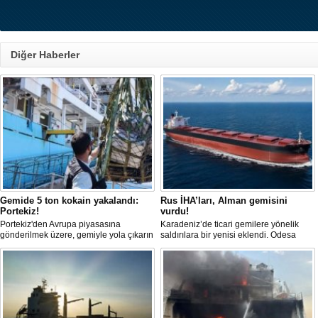
Diğer Haberler
Gemide 5 ton kokain yakalandı:
Rus İHA’ları, Alman gemisini
Portekiz!
vurdu!
Portekiz'den Avrupa piyasasına
Karadeniz’de ticari gemilere yönelik
gönderilmek üzere, gemiyle yola çıkarın
saldırılara bir yenisi eklendi. Odesa
5 ton kokain, Portekiz polisi ile Portekiz
açıklarında birden fazla İHA’nın hedef
hava ve deniz kuvvetlerinin
aldığı Alman işletmesindeki Emil
operasyonuyla durduruldu. Operasyon
gemisinde yangın çıktı; teknik sistemler
kapsamında, gemideki iki yabancı
durunca mürettebat tahliye edildi.
uyruklu kişi bir gemi mürettebatı
gözaltına alındı.