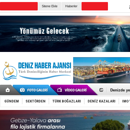
TURKISH MARITIME
Sitene Ekle
Haberler
CANLI YAYIN
Günün Haberleri
Tayland'da
MV Güllük’e
Denizde ye
Füze ve İHA
İran belirsi
GÜNDEM
SEKTÖRDEN
TÜRK BOĞAZLARI
DENİZ KAZALARI
IMO 
Uzmanlar u
Gemi tasar
Makine arı
Dron saldı
'REGAL 1' i