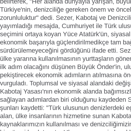
belirterek, "Her alanda dünyayla yarışan, büyü
Türkiye'nin, denizciliğe gereken önem ve önceli
zorunluluktur" dedi.
Sezer, Kabotaj ve Denizcil
yayımladığı mesajda, Cumhuriyet ile Türk ul
seçimini ortaya koyan Yüce Atatürk'ün, siyasal 
ekonomik başarıyla güçlendirilmedikçe tam ba
sürdürülemeyeceğini gördüğünü ifade etti. Seze
ülke yararına kullanılmasının yurttaşların gönen
ilk adım olacağını düşünen Büyük Önder'in, u
pekiştirecek ekonomik adımların atılmasına önc
vurguladı.
Toplumsal ve siyasal alandaki değişi
Kabotaj Yasası'nın ekonomik alanda bağımsızl
sağlayan adımlardan biri olduğunu kaydeden 
şunları kaydetti:
"Türk ulusunun denizlerdeki e
alan, ülke insanlarının hizmetine sunan Kabota
kaynaklarımızın kullanılması ve denizciliğimizi