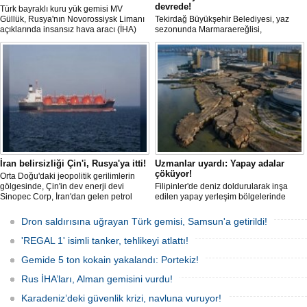
devrede!
Türk bayraklı kuru yük gemisi MV
Güllük, Rusya'nın Novorossiysk Limanı
Tekirdağ Büyükşehir Belediyesi, yaz
açıklarında insansız hava aracı (İHA)
sezonunda Marmaraereğlisi,
saldırısına uğradı.
Süleymanpaşa ve Şarköy sahillerinde
insansız cankurtaran araçlarını hizmete
aldı. Uzaktan kumandalı yeni nesil
sistem, boğulma vakalarına standart
müdahaleye göre daha hızlı ulaşarak ilk
müdahaleyi saniyeler içinde
gerçekleştirebiliyor.
İran belirsizliği Çin'i, Rusya'ya itti!
Uzmanlar uyardı: Yapay adalar
çöküyor!
Orta Doğu'daki jeopolitik gerilimlerin
gölgesinde, Çin'in dev enerji devi
Filipinler'de deniz doldurularak inşa
Sinopec Corp, İran'dan gelen petrol
edilen yapay yerleşim bölgelerinde
akışındaki belirsizlikler nedeniyle
endişe verici bir çökme süreci başladığı
rotasını Rusya'ya çevirdi. Dünyanın en
ortaya çıktı. Filipinler Üniversitesi
Dron saldırısına uğrayan Türk gemisi, Samsun'a getirildi!
büyük rafine şirketlerinden biri olan
Diliman Kampüsü'nden jeodezi
Sinopec, İran'la yaşanan 'savaş'
mühendisleri tarafından gerçekleştirilen
'REGAL 1' isimli tanker, tehlikeyi atlattı!
bahanesiyle daralan arzı telafi etmek
3 yıllık detaylı bir araştırma, bu yapay
için Uzak Doğu Rus petrolüne
arazilerin milimetre milimetre suya
Gemide 5 ton kokain yakalandı: Portekiz!
yönelerek stratejik bir ham
gömüldüğünü gözler önüne serdi.
Rus İHA’ları, Alman gemisini vurdu!
Karadeniz’deki güvenlik krizi, navluna vuruyor!