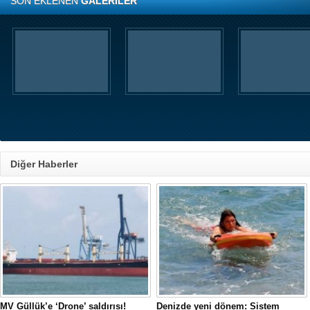
SON EKLENEN
GALERİLER
Diğer Haberler
MV Güllük’e ‘Drone’ saldırısı!
Denizde yeni dönem: Sistem