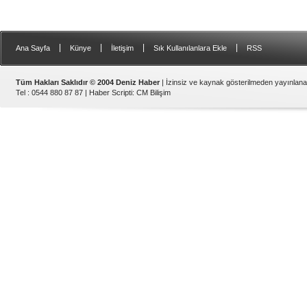
|
|
|
|
Ana Sayfa
Künye
İletişim
Sık Kullanılanlara Ekle
RSS
Tüm Hakları Saklıdır © 2004 Deniz Haber
| İzinsiz ve kaynak gösterilmeden yayınlan
Tel : 0544 880 87 87 |
Haber Scripti
:
CM Bilişim