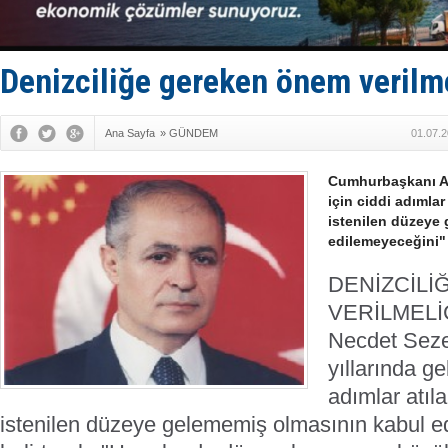
Gemide 5 t
Yakıt barcı
Rus İHA’la
Karadeniz’
Denizciliğe gereken önem verilm
Tatil hesab
Ana Sayfa
»
GÜNDEM
01.07.2
Cumhurbaşkanı Ah
için ciddi adımlar
istenilen düzeye
edilemeyeceğini" b
DENİZCİL
VERİLMELİ
Necdet Sezer
yıllarında ge
adımlar atıl
istenilen düzeye gelememiş olmasının kabul e