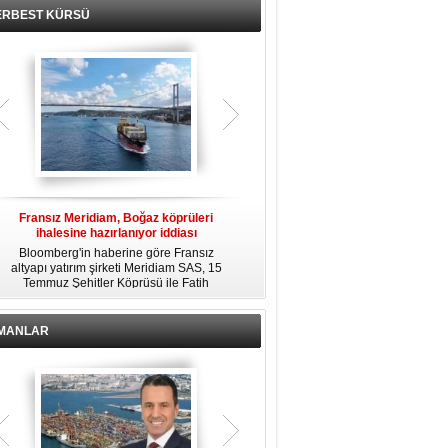
ERBEST KÜRSÜ
Fransız Meridiam, Boğaz köprüleri
Kendi yat limanına sahip en pahalı
ihalesine hazırlanıyor iddiası
özel adalar
Bloomberg'in haberine göre Fransız
Dünyanın en zengin insanlarından
altyapı yatırım şirketi Meridiam SAS, 15
bazıları için yaşam tarzının bir parçası
Temmuz Şehitler Köprüsü ile Fatih
sadece bir süper yat değil, aynı
R
Sultan Mehmet Köprüsü'nün
zamanda kendi yat limanı, helikopter
özelleştirilmesine yönelik ihaleyle
pisti ve seçkin villaları da içeren koca
ilgileniyor.
bir özel adadır.
İMANLAR