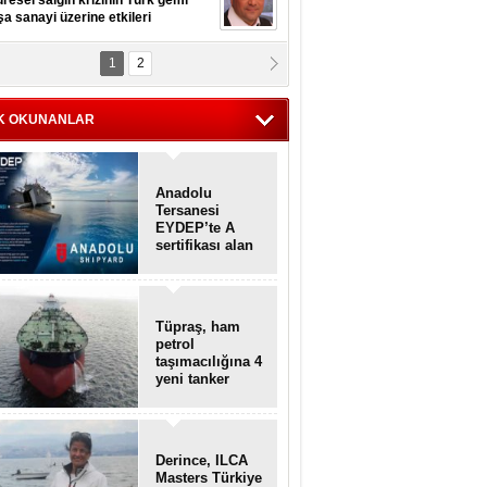
resel salgın krizinin Türk gemi
şa sanayi üzerine etkileri
1
2
pt. MESUT AZMİ GÖKSOY
lavuz kaptan kardeşlerime
hafen...
K OKUNANLAR
Anadolu
Tersanesi
EYDEP’te A
sertifikası alan
ilk tersane oldu
Tüpraş, ham
petrol
taşımacılığına 4
yeni tanker
daha ekliyor
Derince, ILCA
Masters Türkiye