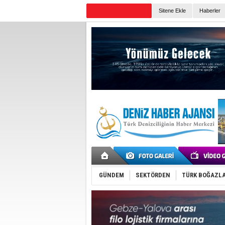
TURKISH MARITIME
Sitene Ekle
Haberler
Günün Haberleri
GÜNDEM
SEKTÖRDEN
TÜRK BOĞAZLA