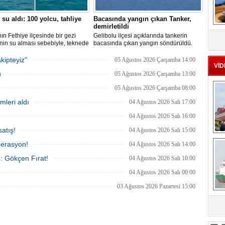
 su aldı: 100 yolcu, tahliye
Bacasında yangın çıkan Tanker,
demirletildi
MS
ın Fethiye ilçesinde bir gezi
Gelibolu ilçesi açıklarında tankerin
eu
nin su alması sebebiyle, teknede
bacasında çıkan yangın söndürüldü.
 100 yolcu tahliye edildi,
Tanker, ardından Şevketiye Demir
in batmaması için bölgede
Sahası'na demirletildi.
kipteyiz"
05 Ağustos 2026 Çarşamba 14:00
a çalışması başlatıldı.
VİD
u
05 Ağustos 2026 Çarşamba 13:00
05 Ağustos 2026 Çarşamba 08:00
mleri aldı
04 Ağustos 2026 Salı 17:00
04 Ağustos 2026 Salı 16:00
atış!
04 Ağustos 2026 Salı 15:00
Ç
perasyon!
04 Ağustos 2026 Salı 14:00
ı: Gökçen Fırat!
04 Ağustos 2026 Salı 10:00
04 Ağustos 2026 Salı 00:00
03 Ağustos 2026 Pazartesi 15:00
sa