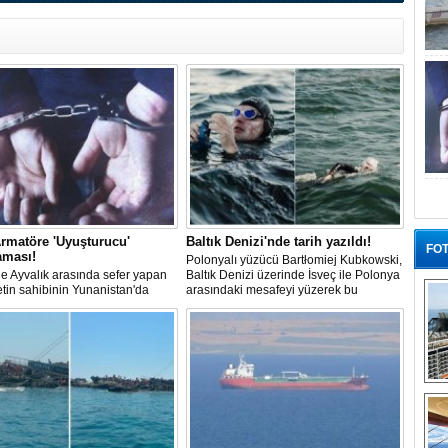
rmatöre 'Uyuşturucu'
Baltık Denizi'nde tarih yazıldı!
FOT
aması!
Polonyalı yüzücü Bartłomiej Kubkowski,
 ile Ayvalık arasında sefer yapan
Baltık Denizi üzerinde İsveç ile Polonya
ketin sahibinin Yunanistan'da
arasındaki mesafeyi yüzerek bu
dığı bildirildi.
başarının ilk örneği olarak tarihe geçti.
“G