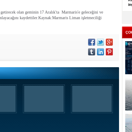
Kü
in
k getirecek olan geminin 17 Aralık'ta Marmaris'e geleceğini ve
K
layacağını kaydettiler.
Kaynak:Marmaris Liman işletmeciliği
Kı
it
ÇO