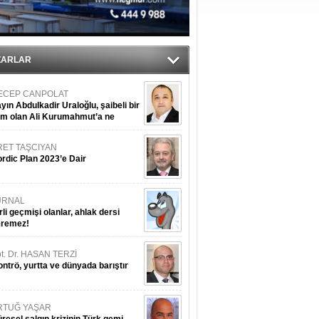
ediyor
ZARLAR
ECEP CANPOLAT
yın Abdulkadir Uraloğlu, şaibeli bir
im olan Ali Kurumahmut’a ne
nışıyorsunuz?
RET TAŞCIYAN
rdic Plan 2023’e Dair
URNAL
rli geçmişi olanlar, ahlak dersi
eremez!
t. Dr. HASAN TERZİ
ntrö, yurtta ve dünyada barıştır
RTUĞ YAŞAR