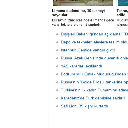
Limana dadandılar, 10 tekneyi
Tekne,
soydular!
edildi
Bursa'nın İznik ilçesindeki limanda gece
Muğla'n
yarısı teknelere giren 2 şüpheli,
teknesi
elektronik cihazlar ve değerli eşyalar
bulunan
çaldı. Olay, güvenlik kameralarına
teknen
Dışişleri Bakanlığı'ndan açıklama: "Ta
yansıdı, tekne sahiplerinin ihbarıyla
kurtarm
jandarma inceleme başlattı.
Depo ve tekneler, alevlere teslim old
İstanbul: Gemide yangın çıktı!
Rusya, Azak Denizi'nde güvenlik önle
YAŞ kararları açıklandı
Bodrum Milli Emlak Müdürlüğü’nden s
Rusya'nın 'Gölge Filosu' tankerine o
Türkiye'nin ilk kadın Tümamiral aday
Karadeniz'de Türk gemisine saldırı!
Safi Lion, 39 kişiyi kurtardı