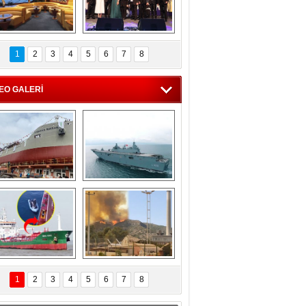
C'den 55 milyon 
5. Bosphorus Ship 
roluk turizm geliri 
Brokers Dinner, 
1
2
3
4
5
6
7
8
müjdesi
İstanbul’da yapıldı
EO GALERİ
eksan Tersanesi, 
TCG Anadolu, 
Başaran Bayrak 
tersane teknik 
tankerini suya 
seyrini tamamladı
indirdi
Göçmenlerin 
Milas’taki yangın 
imdadına Türk 
yeniden termik 
1
2
3
4
5
6
7
8
hipli MINA DENIZ 
santrallere doğru 
yetişti
ilerliyor