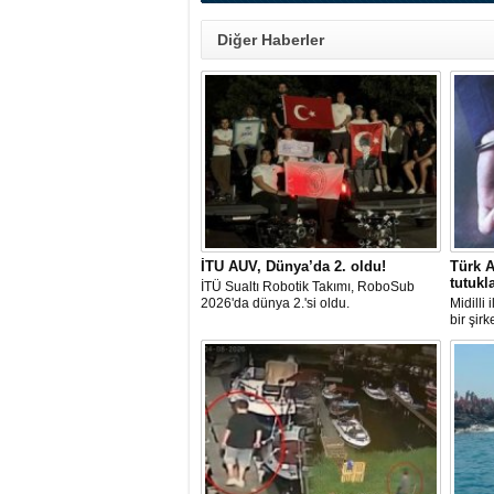
Diğer Haberler
İTU AUV, Dünya’da 2. oldu!
Türk A
tutukl
İTÜ Sualtı Robotik Takımı, RoboSub
2026'da dünya 2.'si oldu.
Midilli
bir şir
tutuklan