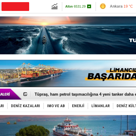
13798.82
Ankara
19 °C
CANLI YAYIN
Altın
6531.29
İzmir
24 °C
Dolar
47.6926
Antalya
24 °C
Euro
54.9768
Muğla
20 °C
Çanakkale
23 
Anadolu Tersanesi EYDEP’te A sertifikası alan ilk ter
Derince, ILCA Masters Türkiye Şampiyonası’na ev sah
Tüpraş, ham petrol taşımacılığına 4 yeni tanker daha 
İTU AUV, Dünya’da 2. oldu!
LNG taşımacılığında maliyetler katlandı
RI
DENİZ KAZALARI
IMO VE AB
ENERJİ
LİMANLAR
DENİZ KÜL
PROYAD, yat mürettebatı için yurt dışı harcı için düze
Türkiye-Irak enerji hattında yeni dönem başlıyor
Türk Armatöre 'Uyuşturucu' tutuklaması!
Deniz turizminde yeni ‘Ceza Rejimi’!
DÖDER, 28. Dönem Yönetim Kurulu Başkanını seçti!