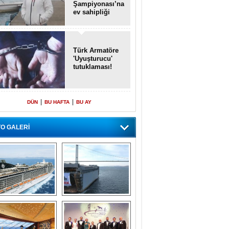
Şampiyonası’na
ev sahipliği
yapacak
Türk Armatöre
'Uyuşturucu'
tutuklaması!
|
|
DÜN
BU HAFTA
BU AY
O GALERİ
emi içinde gemi” 
Dünyada tek! 
konsepti ile MSC 
Denizaltı yüzer 
Splendida
havuzu intikal 
seyrine başladı