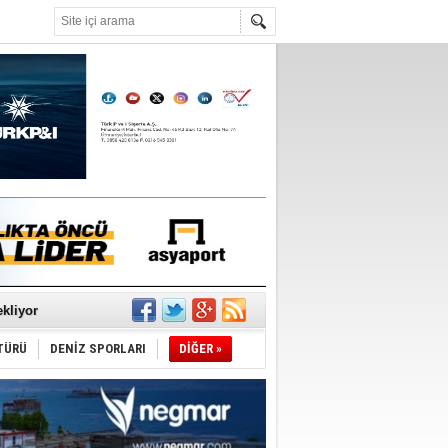
°C
sane oldu
ipliği yapacak
ekliyor
TÜRÜ
DENİZ SPORLARI
DİĞER »
nleme istiyor