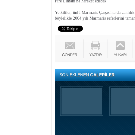
Pire Limanı'na hareket edecek.
Yetkililer, ünlü Marmaris Çarşısı'na da canlılı
böylelikle 2004 yılı Marmaris seferlerini tamam
SON EKLENEN
GALERİLER