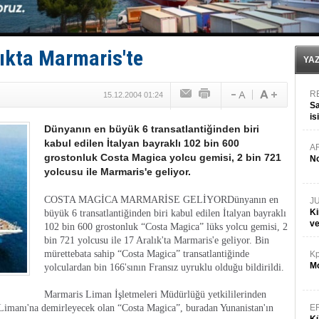
Fairline, Türkiye’de ‘SoleMarin’i seçti
Baltık Denizi'nde tarih yazıldı!
Runit kubbesi okyanusun derinliklerinde halkı tehdit 
Limana dadandılar, 10 tekneyi soydular!
ıkta Marmaris'te
Türk Loydu’na Süveyş tonaj yetkisi
YA
R
15.12.2004 01:24
Sa
is
Dünyanın en büyük 6 transatlantiğinden biri
da
kabul edilen İtalyan bayraklı 102 bin 600
A
grostonluk Costa Magica yolcu gemisi, 2 bin 721
No
yolcusu ile Marmaris'e geliyor.
COSTA MAGİCA MARMARİSE GELİYOR
Dünyanın en
J
Ki
büyük 6 transatlantiğinden biri kabul edilen İtalyan bayraklı
v
102 bin 600 grostonluk “Costa Magica” lüks yolcu gemisi, 2
bin 721 yolcusu ile 17 Aralık'ta Marmaris'e geliyor.
Bin
mürettebata sahip “Costa Magica” transatlantiğinde
Kp
Mo
yolculardan bin 166'sının Fransız uyruklu olduğu bildirildi.
Marmaris Liman İşletmeleri Müdürlüğü yetkililerinden
 Limanı'na demirleyecek olan “Costa Magica”, buradan Yunanistan'ın
E