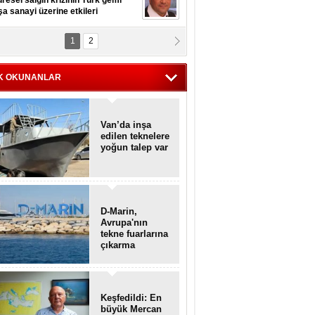
resel salgın krizinin Türk gemi
şa sanayi üzerine etkileri
1
2
pt. MESUT AZMİ GÖKSOY
lavuz kaptan kardeşlerime
hafen...
K OKUNANLAR
Van’da inşa
edilen teknelere
yoğun talep var
D-Marin,
Avrupa'nın
tekne fuarlarına
çıkarma
yapacak
Keşfedildi: En
büyük Mercan