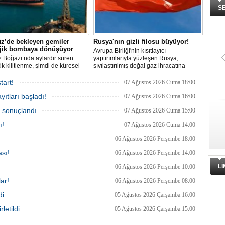
S
z’de bekleyen gemiler
Rusya'nın gizli filosu büyüyor!
ojik bombaya dönüşüyor
Avrupa Birliği'nin kısıtlayıcı
 Boğazı’nda aylardır süren
yaptırımlarıyla yüzleşen Rusya,
tik kilitlenme, şimdi de küresel
sıvılaştırılmış doğal gaz ihracatına
 bir çevre felaketinin kapısını
devam edebilmek için gizli bir filo
ş olabilir. Sıcak sularda
geliştiriyor.
tart!
07 Ağustos 2026 Cuma 18:00
siz bekleyen binden fazla gemi,
ıtları başladı!
 deniz canlıları için devasa bir
07 Ağustos 2026 Cuma 16:00
merkezine dönüşmüş durumda.
a sonuçlandı
07 Ağustos 2026 Cuma 15:00
ı!
07 Ağustos 2026 Cuma 14:00
06 Ağustos 2026 Perşembe 18:00
sı!
06 Ağustos 2026 Perşembe 14:00
L
06 Ağustos 2026 Perşembe 10:00
ar!
06 Ağustos 2026 Perşembe 08:00
di
05 Ağustos 2026 Çarşamba 16:00
letildi
05 Ağustos 2026 Çarşamba 15:00