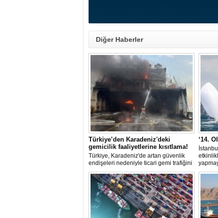
Diğer Haberler
Türkiye’den Karadeniz'deki
‘14. O
gemicilik faaliyetlerine kısıtlama!
İstanbu
Türkiye, Karadeniz'de artan güvenlik
etkinli
endişeleri nedeniyle ticari gemi trafiğini
yapmaya
kısıtlamaya başladı. Bu durum,
Yarış K
bölgedeki gıda güvenliğini tehdit ediyor.
Federas
birliği
TAYK -
Ağustos
kadar d
getirec