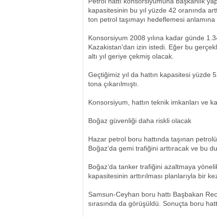
Petrol hattı konsorsiyumuna başkanlık yap
kapasitesinin bu yıl yüzde 42 oranında art
ton petrol taşımayı hedeflemesi anlamına 
Konsorsiyum 2008 yılına kadar günde 1.34
Kazakistan'dan izin istedi. Eğer bu gerçekl
altı yıl geriye çekmiş olacak.
Geçtiğimiz yıl da hattın kapasitesi yüzde 
tona çıkarılmıştı.
Konsorsiyum, hattın teknik imkanları ve kap
Boğaz güvenliği daha riskli olacak
Hazar petrol boru hattında taşınan petrolü
Boğaz’da gemi trafiğini arttıracak ve bu 
Boğaz’da tanker trafiğini azaltmaya yönel
kapasitesinin arttırılması planlarıyla bir 
Samsun-Ceyhan boru hattı Başbakan Recep
sırasında da görüşüldü. Sonuçta boru hatt