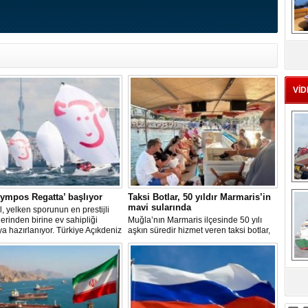
MS
eu
VİD
Ç
lympos Regatta’ başlıyor
Taksi Botlar, 50 yıldır Marmaris’in
mavi sularında
l, yelken sporunun en prestijli
klerinden birine ev sahipliği
Muğla’nın Marmaris ilçesinde 50 yılı
 hazırlanıyor. Türkiye Açıkdeniz
aşkın süredir hizmet veren taksi botlar,
ulübü (TAYK), Türkiye Yelken
hem ulaşım hem de turistik gezi
yonu ve Eker Süt Ürünleri iş
amacıyla kullanılmaya devam ediyor.
yle hayata geçirilecek olan 14.
 Eker Olympos Regatta, 7
'ta start alacak ve 16 Ağustos'a
sa
eniz tutkunlarını bir araya
ek. "Rüzgâ