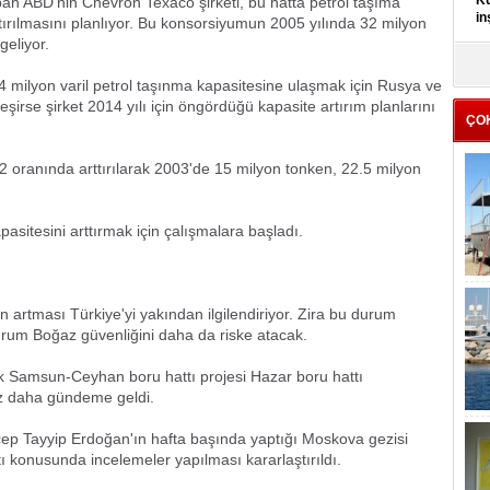
Kü
an ABD’nin Chevron Texaco şirketi, bu hatta petrol taşıma
in
tırılmasını planlıyor. Bu konsorsiyumun 2005 yılında 32 milyon
geliyor.
K
Kı
 milyon varil petrol taşınma kapasitesine ulaşmak için Rusya ve
it
eşirse şirket 2014 yılı için öngördüğü kapasite artırım planlarını
ÇO
52 oranında arttırılarak 2003'de 15 milyon tonken, 22.5 milyon
asitesini arttırmak için çalışmalara başladı.
n artması Türkiye'yi yakından ilgilendiriyor. Zira bu durum
durum Boğaz güvenliğini daha da riske atacak.
ik Samsun-Ceyhan boru hattı projesi Hazar boru hattı
kez daha gündeme geldi.
 Tayyip Erdoğan'ın hafta başında yaptığı Moskova gezisi
ı konusunda incelemeler yapılması kararlaştırıldı.