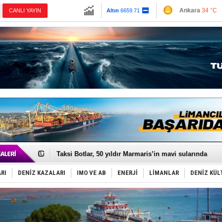
13779.39
Ankara
34 °C
CANLI YAYIN
Altın
6659.71
İzmir
40 °C
Dolar
47.6791
Antalya
32 °C
Euro
55.1258
Muğla
31 °C
Çanakkale
35 
Türkiye’den Karadeniz'deki gemicilik faaliyetlerine kıs
‘14. Olympos Regatta’ başlıyor
Taksi Botlar, 50 yıldır Marmaris’in mavi sularında
TÜRKLİM Başkanı Hamdi Erçelik’ten ‘Çözüm Anahtarı
SOCAR da MSC Tiger’a katıldı!
RI
DENİZ KAZALARI
IMO VE AB
ENERJİ
LİMANLAR
DENİZ KÜL
Türkiye'nin ‘Denizcilik Gücü’!
Dünyanın en tehlikeli yosunu: Yüz binlerce canlıyı ö
Hürmüz’de bekleyen gemiler biyolojik bombaya dönü
Rusya'nın gizli filosu büyüyor!
Keşfedildi: En büyük Mercan Ormanı!