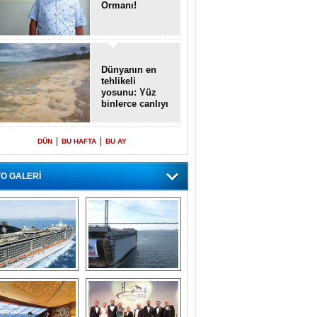
Ormanı!
Dünyanın en
tehlikeli
yosunu: Yüz
binlerce canlıyı
öldürmüş
|
|
DÜN
BU HAFTA
BU AY
O GALERİ
emi içinde gemi” 
Dünyada tek! 
konsepti ile MSC 
Denizaltı yüzer 
Splendida
havuzu intikal 
seyrine başladı