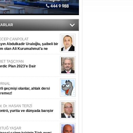
r
ZARLAR
ECEP CANPOLAT
yın Abdulkadir Uraloğlu, şaibeli bir
im olan Ali Kurumahmut’a ne
nışıyorsunuz?
RET TAŞCIYAN
rdic Plan 2023’e Dair
URNAL
rli geçmişi olanlar, ahlak dersi
eremez!
t. Dr. HASAN TERZİ
ntrö, yurtta ve dünyada barıştır
RTUĞ YAŞAR