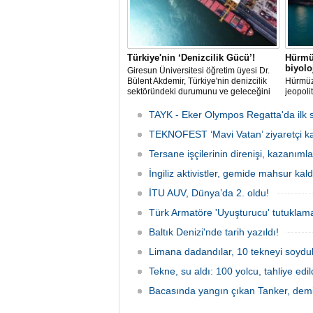
Türkiye'nin ‘Denizcilik Gücü’!
Hürmü
biyol
Giresun Üniversitesi öğretim üyesi Dr.
Bülent Akdemir, Türkiye'nin denizcilik
Hürmüz
sektöründeki durumunu ve geleceğini
jeopoli
değerlendirdi.
ölçekte
aralamı
TAYK - Eker Olympos Regatta'da ilk s
hareket
TEKNOFEST ‘Mavi Vatan’ ziyaretçi kay
istilacı
üreme 
Tersane işçilerinin direnişi, kazanıml
İngiliz aktivistler, gemide mahsur kald
İTU AUV, Dünya’da 2. oldu!
Türk Armatöre 'Uyuşturucu' tutuklama
Baltık Denizi'nde tarih yazıldı!
Limana dadandılar, 10 tekneyi soydul
Tekne, su aldı: 100 yolcu, tahliye edil
Bacasında yangın çıkan Tanker, demir