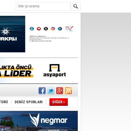
°C
ıtlama!
’
TÜRÜ
DENİZ SPORLARI
DİĞER »
ldürmüş
şüyor