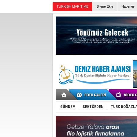
TURKISH MARITIME
Sitene Ekle
Haberler
Günün Haberleri
GÜNDEM
SEKTÖRDEN
TÜRK BOĞAZLA