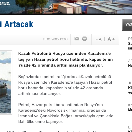
D-Marin, Avrupa'nın tekne fuarlarına çıkarma yapacak
Van’da inşa edilen teknelere yoğun talep var
ASEAN ilk P&I Sigorta Kulübünü kurmaya hazırlanıyo
TAYK - Eker Olympos Regatta'da ilk start!
i Artacak
İstanbul ve Çanakkale: 6 ayda 40.000 gemi
YA
R
15.01.2005 12:03
Sa
is
Kazak Petrolünü Rusya üzerinden Karadeniz'e
da
taşıyan Hazar petrol boru hattında, kapasitenin
A
Yüzde 42 oranında arttırılması planlanıyor.
No
Boğazlardaki petrol trafiği artacak
Kazak petrolünü
Rusya üzerinden Karadeniz'e taşıyan Hazar petrol
J
boru hattında, kapasitenin yüzde 42 oranında
Ki
v
arttırılması planlanıyor.
Petrol, Hazar petrol boru hattından Rusya'nın
Kp
Karadeniz’deki Novorosisk limanına, oradan da
Mo
İstanbul ve Çanakkale Boğazı aracılığıyla gemilerle
Batı ülkelerine taşınıyor.
E