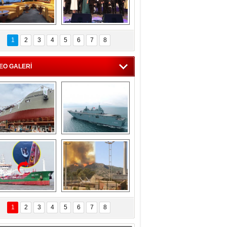
C'den 55 milyon 
5. Bosphorus Ship 
roluk turizm geliri 
Brokers Dinner, 
1
2
3
4
5
6
7
8
müjdesi
İstanbul’da yapıldı
EO GALERİ
eksan Tersanesi, 
TCG Anadolu, 
Başaran Bayrak 
tersane teknik 
tankerini suya 
seyrini tamamladı
indirdi
Göçmenlerin 
Milas’taki yangın 
imdadına Türk 
yeniden termik 
1
2
3
4
5
6
7
8
hipli MINA DENIZ 
santrallere doğru 
yetişti
ilerliyor