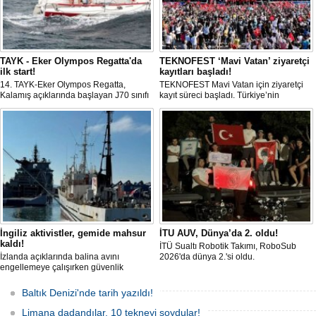
TAYK - Eker Olympos Regatta'da
TEKNOFEST ‘Mavi Vatan’ ziyaretçi
ilk start!
kayıtları başladı!
14. TAYK-Eker Olympos Regatta,
TEKNOFEST Mavi Vatan için ziyaretçi
Kalamış açıklarında başlayan J70 sınıfı
kayıt süreci başladı. Türkiye’nin
yarışlarıyla ilk startını verdi. İstanbul'u 10
denizcilik ve savunma teknolojilerine
gün boyunca yelken coşkusuyla
odaklanan etkinliği, 20-23 Ağustos
buluşturacak organizasyonun ilk
tarihleri arasında Gölcük Tersanesi
gününde 9 tekne rüzgârla buluştu.
Komutanlığı’nda gerçekleştirilecek.
İngiliz aktivistler, gemide mahsur
İTU AUV, Dünya’da 2. oldu!
kaldı!
İTÜ Sualtı Robotik Takımı, RoboSub
İzlanda açıklarında balina avını
2026'da dünya 2.'si oldu.
engellemeye çalışırken güvenlik
güçlerince durdurulan Bandero adlı
protesto gemisindeki 21 çevre aktivisti,
Baltık Denizi'nde tarih yazıldı!
günlerdir gemiden çıkmalarına izin
verilmediğini ve temel haklarının ihlal
Limana dadandılar, 10 tekneyi soydular!