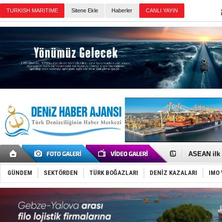
TURKISH MARITIME
Sitene Ekle
Haberler
CANLI YAYIN
Günün Haberleri
D-Marin, A
Van’da inş
ASEAN ilk 
TAYK - Eke
İstanbul v
GÜNDEM
SEKTÖRDEN
TÜRK BOĞAZLARI
DENİZ KAZALARI
IMO 
TEKNOFEST 
Tersane işç
İngiliz akt
FESCO, Kar
DESE, BIMC