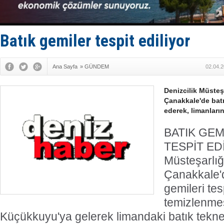
GİMBİRDER 
35 milyon T
İnsansız c
Yüzyıl son
Batık gemiler tespit ediliyor
Anadolu Te
Ana Sayfa
»
GÜNDEM
02.04.2
Denizcilik Müsteşa
Çanakkale'de batı
ederek, limanların
BATIK GEM
TESPİT ED
Müsteşarlığı
Çanakkale'd
gemileri tes
temizlenmesi
Küçükkuyu'ya gelerek limandaki batık tekne