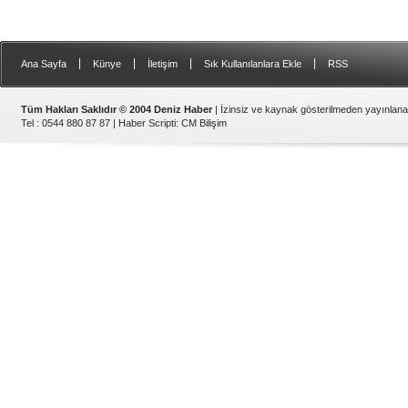
|
|
|
|
Ana Sayfa
Künye
İletişim
Sık Kullanılanlara Ekle
RSS
Tüm Hakları Saklıdır © 2004 Deniz Haber
| İzinsiz ve kaynak gösterilmeden yayınlan
Tel : 0544 880 87 87 |
Haber Scripti
:
CM Bilişim