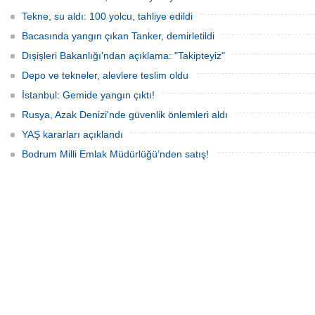
edildiğini öne sürdü. Mürettebatta iki
Britanyalı aktivist de bulunuyor.
Tekne, su aldı: 100 yolcu, tahliye edildi
Bacasında yangın çıkan Tanker, demirletildi
Dışişleri Bakanlığı'ndan açıklama: "Takipteyiz"
Depo ve tekneler, alevlere teslim oldu
İstanbul: Gemide yangın çıktı!
Rusya, Azak Denizi'nde güvenlik önlemleri aldı
YAŞ kararları açıklandı
Bodrum Milli Emlak Müdürlüğü’nden satış!