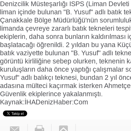
Denizcilik Müsteşarlığı ISPS (Liman Devleti 
liman içinde bulunan "B. Yusuf" adlı batık t
Çanakkale Bölge Müdürlüğü'nün sorumlulu
limanda çevreye zararlı batık tekneleri tesp
ekiplerin, daha sonra bunların kaldırılması i
başlatacağı öğrenildi. 2 yıldan bu yana Kü
batık vaziyette bulunan "B. Yusuf" adlı tek
görüntü kirliliğine sebep olurken, teknenin kal
kuruluşların daha önce yaptığı çalışmalar s
Yusuf" adlı balıkçı teknesi, bundan 2 yıl önc
adasına mülteci kaçırmak isterken Ahmetçe 
Güvenlik ekiplerince yakalanmıştı.
Kaynak:İHA
DenizHaber:Com