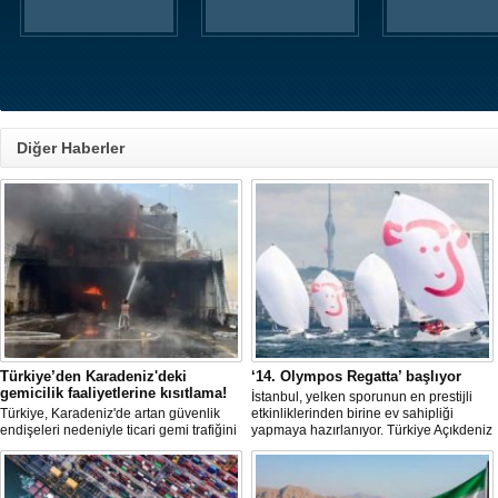
Diğer Haberler
Türkiye’den Karadeniz'deki
‘14. Olympos Regatta’ başlıyor
gemicilik faaliyetlerine kısıtlama!
İstanbul, yelken sporunun en prestijli
Türkiye, Karadeniz'de artan güvenlik
etkinliklerinden birine ev sahipliği
endişeleri nedeniyle ticari gemi trafiğini
yapmaya hazırlanıyor. Türkiye Açıkdeniz
kısıtlamaya başladı. Bu durum,
Yarış Kulübü (TAYK), Türkiye Yelken
bölgedeki gıda güvenliğini tehdit ediyor.
Federasyonu ve Eker Süt Ürünleri iş
birliğiyle hayata geçirilecek olan 14.
TAYK - Eker Olympos Regatta, 7