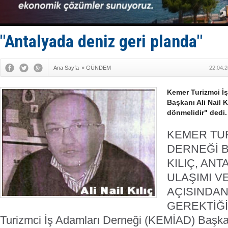
D-Marin, A
Van’da inş
ASEAN ilk 
TAYK - Eke
"Antalyada deniz geri planda"
İstanbul v
Ana Sayfa
»
GÜNDEM
22.04.2
Kemer Turizmci İ
Başkanı Ali Nail 
dönmelidir" dedi.
KEMER TUR
DERNEĞİ B
KILIÇ, ANT
ULAŞIMI VE
AÇISINDAN
GEREKTİĞİN
Turizmci İş Adamları Derneği (KEMİAD) Başkanı