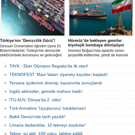
Ağustos'ta start alacak ve 16 Ağustos'a
kadar deniz tutkunlarını bir araya
getirecek. "Rüzgâ
Türkiye'nin ‘Denizcilik Gücü’!
Hürmüz’de bekleyen gemiler
biyolojik bombaya dönüşüyor
Giresun Üniversitesi öğretim üyesi Dr.
Bülent Akdemir, Türkiye'nin denizcilik
Hürmüz Boğazı’nda aylardır süren
sektöründeki durumunu ve geleceğini
jeopolitik kilitlenme, şimdi de küresel
değerlendirdi.
ölçekte bir çevre felaketinin kapısını
aralamış olabilir. Sıcak sularda
TAYK - Eker Olympos Regatta'da ilk start!
hareketsiz bekleyen binden fazla gemi,
istilacı deniz canlıları için devasa bir
TEKNOFEST ‘Mavi Vatan’ ziyaretçi kayıtları başladı!
üreme merkezine dönüşmüş durumda.
Tersane işçilerinin direnişi, kazanımla sonuçlandı
İngiliz aktivistler, gemide mahsur kaldı!
İTU AUV, Dünya’da 2. oldu!
Türk Armatöre 'Uyuşturucu' tutuklaması!
Baltık Denizi'nde tarih yazıldı!
Limana dadandılar, 10 tekneyi soydular!
Tekne, su aldı: 100 yolcu, tahliye edildi