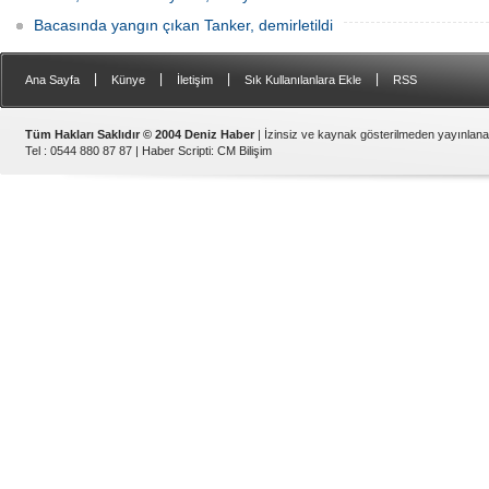
Bacasında yangın çıkan Tanker, demirletildi
|
|
|
|
Ana Sayfa
Künye
İletişim
Sık Kullanılanlara Ekle
RSS
Tüm Hakları Saklıdır © 2004 Deniz Haber
| İzinsiz ve kaynak gösterilmeden yayınlan
Tel : 0544 880 87 87 |
Haber Scripti
:
CM Bilişim