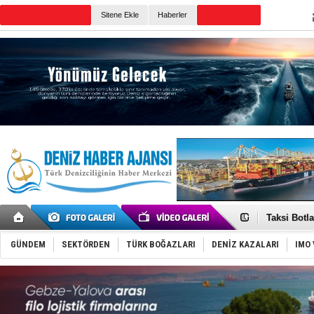
TURKISH MARITIME
Sitene Ekle
Haberler
CANLI YAYIN
Günün Haberleri
Türkiye’den
‘14. Olymp
Taksi Botla
TÜRKLİM Ba
SOCAR da M
GÜNDEM
SEKTÖRDEN
TÜRK BOĞAZLARI
DENİZ KAZALARI
IMO 
Türkiye'nin
Dünyanın e
Hürmüz’de
Rusya'nın g
Keşfedildi