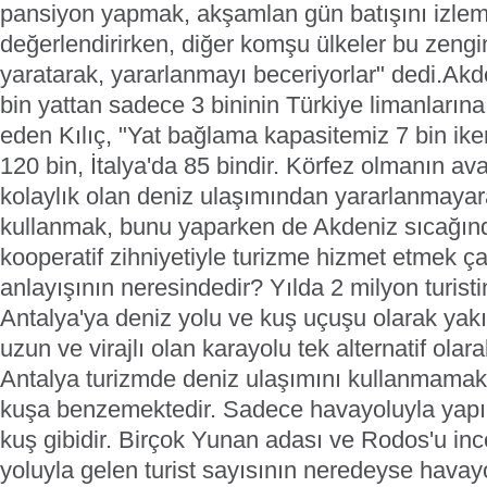
pansiyon yapmak, akşamlan gün batışını izlem
değerlendirirken, diğer komşu ülkeler bu zengin
yaratarak, yararlanmayı beceriyorlar" dedi.
Akd
bin yattan sadece 3 bininin Türkiye limanlarına 
eden Kılıç, "Yat bağlama kapasitemiz 7 bin ik
120 bin, İtalya'da 85 bindir. Körfez olmanın ava
kolaylık olan deniz ulaşımından yararlanmaya
kullanmak, bunu yaparken de Akdeniz sıcağın
kooperatif zihniyetiyle turizme hizmet etmek ç
anlayışının neresindedir? Yılda 2 milyon turist
Antalya'ya deniz yolu ve kuş uçuşu olarak ya
uzun ve virajlı olan karayolu tek alternatif olar
Antalya turizmde deniz ulaşımını kullanmamakla
kuşa benzemektedir. Sadece havayoluyla yapıla
kuş gibidir. Birçok Yunan adası ve Rodos'u in
yoluyla gelen turist sayısının neredeyse havay