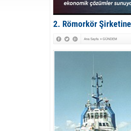
2. Römorkör Şirketine
Ana Sayfa
»
GÜNDEM