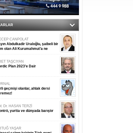
ıtlama!
’
ZARLAR
ECEP CANPOLAT
yın Abdulkadir Uraloğlu, şaibeli bir
im olan Ali Kurumahmut’a ne
nışıyorsunuz?
RET TAŞCIYAN
rdic Plan 2023’e Dair
URNAL
rli geçmişi olanlar, ahlak dersi
eremez!
t. Dr. HASAN TERZİ
ntrö, yurtta ve dünyada barıştır
RTUĞ YAŞAR