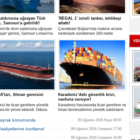
MS
aldırısına uğrayan Türk
'REGAL 1' isimli tanker, tehlikeyi
eu
, Samsun'a getirildi!
atlattı!
iz'de dron saldırısına uğrayan
Çanakkale Boğazı'nda makine arızası
aşar' gemisi, Samsun Limanı'na
nedeniyle sürüklenen 269 metre
 bir şekilde ulaştı. Saldırıda can
uzunluğundaki 'REGAL 1' isimli tanker,
VİD
yaşanmadı, ancak büyük çapta
römorkörler yardımıyla Şevketiye Demir
asar oluştu.
Sahası'na çekilerek kurtarıldı.
Ç
A’ları, Alman gemisini
Karadeniz’deki güvenlik krizi,
navluna vuruyor!
iz’de ticari gemilere yönelik
Karadeniz havzasında ticari gemilere ve
lara bir yenisi eklendi. Odesa
liman terminallerine yönelik saldırıların
ında birden fazla İHA’nın hedef
artması küresel emtia taşımacılığını
Alman işletmesindeki Emil
sekteye uğrattı. Risk artışıyla birlikte
r bayrak konumunda
09 Ağustos 2026 Pazar 00:05
de yangın çıktı; teknik sistemler
ortalama petrol tankeri maliyetleri 300
aaliyetlerine kısıtlama!
 mürettebat tahliye edildi.
bin doları aşarken, savaş sigortası
08 Ağustos 2026 Cumartesi 17:00
sa
primleri iki katına çıkarak navlun
08 Ağustos 2026 Cumartesi 16:00
fiyatlarında yüzde 50’yi geçen