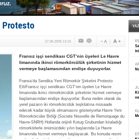
Denizcilik sektörü, Alsancak Limanı’ndan memnun
Türkiye’den Karadeniz'deki gemicilik faaliyetlerine kıs
‘14. Olympos Regatta’ başlıyor
Taksi Botlar, 50 yıldır Marmaris’in mavi sularında
 Protesto
TÜRKLİM Başkanı Hamdi Erçelik’ten ‘Çözüm Anahtarı
YA
R
27.06.2005 13:15
Sa
is
Fransız işçi sendikası CGT’nin üyeleri Le Havre
da
limanında ikinci römorkörcülük şirketinin hizmet
A
vermeye başlamasından endişe duyuyorlar.
No
Fransa’da Sendika Yeni Römorkör Şirketini Protesto
Etti
Fransız işçi sendikası CGT’nin üyeleri Le Havre
J
limanında ikinci römorkörcülük şirketinin hizmet vermeye
Ki
v
başlamasından endişe duyuyorlar. Buna neden olarak da
yerel pazarın iki römorkörcülük teşkilatına müsaade
edecek kadar büyük olmamasını gösteriyorlar.
Havre Yeni
Kp
Mo
Römorkörcüler Birliği (Societe Nouvelle de Remorquage du
Havre-SNRH) Hollanda orijinli Kotug Grubundan kiraladığı
römorkörlerle önümüzdeki yılın başlarında Le Havre
limanında hizmet vermeye başlayacak. Bu konuda resmi
E