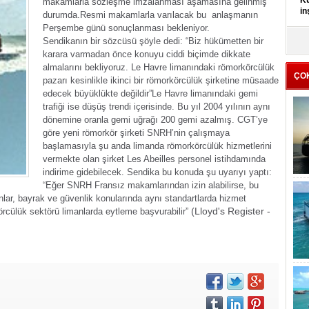
Kü
makamlarla sözleşme imzalanması aşamasına gelinmiş
in
durumda.
Resmi makamlarla varılacak bu anlaşmanın
Perşembe günü sonuçlanması bekleniyor.
Sendikanın bir sözcüsü şöyle dedi: “Biz hükümetten bir
K
Kı
karara varmadan önce konuyu ciddi biçimde dikkate
it
almalarını bekliyoruz. Le Havre limanındaki römorkörcülük
ÇO
pazarı kesinlikle ikinci bir römorkörcülük şirketine müsaade
edecek büyüklükte değildir”
Le Havre limanındaki gemi
trafiği ise düşüş trendi içerisinde. Bu yıl 2004 yılının aynı
dönemine oranla gemi uğrağı 200 gemi azalmış. CGT’ye
göre yeni römorkör şirketi SNRH’nin çalışmaya
başlamasıyla şu anda limanda römorkörcülük hizmetlerini
vermekte olan şirket Les Abeilles personel istihdamında
indirime gidebilecek. Sendika bu konuda şu uyarıyı yaptı:
“Eğer SNRH Fransız makamlarından izin alabilirse, bu
ânlar, bayrak ve güvenlik konularında aynı standartlarda hizmet
(Lloyd's Register -
rcülük sektörü limanlarda eytleme başvurabilir”