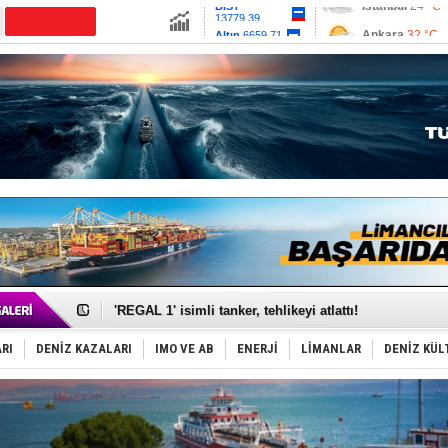
13779.39
Ankara
32 °C
Altın
6659.71
İzmir
36 °C
Dolar
47.6791
Antalya
33 °C
Euro
55.1258
Muğla
33 °C
Çanakkale
33 
Makine arızası yapan tanker, güvenli bölgeye çekildi
Dron saldırısına uğrayan Türk gemisi, Samsun'a getiri
'REGAL 1' isimli tanker, tehlikeyi atlattı!
Gemide 5 ton kokain yakalandı: Portekiz!
Yakıt barcı filosuna 2 yeni gemi katıldı
RI
DENİZ KAZALARI
IMO VE AB
ENERJİ
LİMANLAR
DENİZ KÜL
Rus İHA’ları, Alman gemisini vurdu!
Karadeniz’deki güvenlik krizi, navluna vuruyor!
Tatil hesabını yosun bozdu, oteller fiyat kırdı
Rusya, gölge filo tankerlerinde lider bayrak konumun
Enejota ticari destek gemisinden süperyata dönüştür