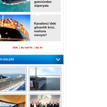
gemisinden
süperyata
dönüştürüldü
Karadeniz’deki
güvenlik krizi,
navluna
vuruyor!
|
|
DÜN
BU HAFTA
BU AY
O GALERİ
emi içinde gemi” 
Dünyada tek! 
konsepti ile MSC 
Denizaltı yüzer 
Splendida
havuzu intikal 
seyrine başladı