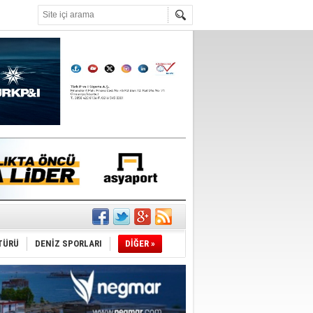
°C
ldi!
TÜRÜ
DENİZ SPORLARI
DİĞER »
da
üldü