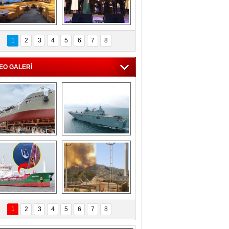
C'den 55 milyon 
5. Bosphorus Ship 
roluk turizm geliri 
Brokers Dinner, 
1
2
3
4
5
6
7
8
müjdesi
İstanbul’da yapıldı
EO GALERİ
eksan Tersanesi, 
TCG Anadolu, 
Başaran Bayrak 
tersane teknik 
tankerini suya 
seyrini tamamladı
indirdi
Göçmenlerin 
Milas’taki yangın 
imdadına Türk 
yeniden termik 
1
2
3
4
5
6
7
8
hipli MINA DENIZ 
santrallere doğru 
yetişti
ilerliyor