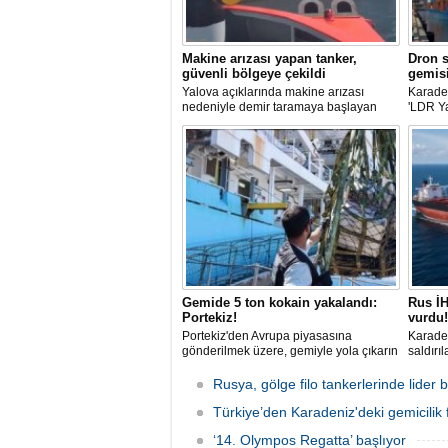
Makine arızası yapan tanker,
Dron s
güvenli bölgeye çekildi
gemisi
Yalova açıklarında makine arızası
Karaden
nedeniyle demir taramaya başlayan
'LDR Y
tanker, römorkör eşliğinde güvenli
güvenli
şekilde demirleme sahasına alındı.
kaybı 
maddi h
Gemide 5 ton kokain yakalandı:
Rus İH
Portekiz!
vurdu!
Portekiz'den Avrupa piyasasına
Karaden
gönderilmek üzere, gemiyle yola çıkarın
saldırı
5 ton kokain, Portekiz polisi ile Portekiz
açıklar
hava ve deniz kuvvetlerinin
aldığı 
Rusya, gölge filo tankerlerinde lide
operasyonuyla durduruldu. Operasyon
gemisin
kapsamında, gemideki iki yabancı
Türkiye’den Karadeniz'deki gemicilik f
durunca
uyruklu kişi bir gemi mürettebatı
‘14. Olympos Regatta’ başlıyor
gözaltına alındı.