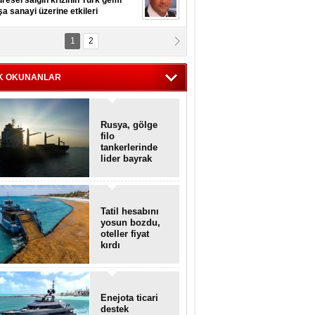
resel salgın krizinin Türk gemi
şa sanayi üzerine etkileri
1
2
pt. MESUT AZMİ GÖKSOY
lavuz kaptan kardeşlerime
hafen...
K OKUNANLAR
Rusya, gölge
filo
tankerlerinde
lider bayrak
konumunda
Tatil hesabını
yosun bozdu,
oteller fiyat
kırdı
Enejota ticari
destek