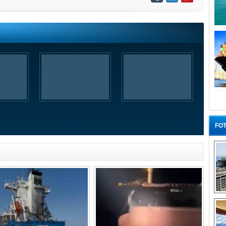
FOT
“G