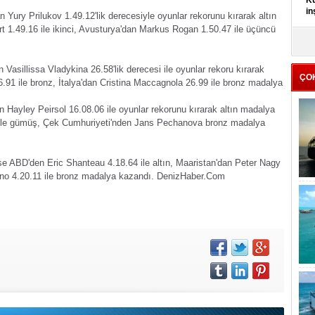
Kü
in
 Yury Prilukov 1.49.12'lik derecesiyle oyunlar rekorunu kırarak altın
t 1.49.16 ile ikinci, Avusturya'dan Markus Rogan 1.50.47 ile üçüncü
K
Kı
it
Vasillissa Vladykina 26.58'lik derecesi ile oyunlar rekoru kırarak
ÇO
.91 ile bronz, İtalya'dan Cristina Maccagnola 26.99 ile bronz madalya
 Hayley Peirsol 16.08.06 ile oyunlar rekorunu kırarak altın madalya
 ile gümüş, Çek Cumhuriyeti'nden Jans Pechanova bronz madalya
ise ABD'den Eric Shanteau 4.18.64 ile altın, Maaristan'dan Peter Nagy
no 4.20.11 ile bronz madalya kazandı.
DenizHaber.Com