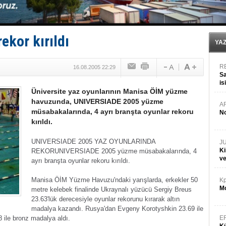
Denizcilik sektörü, Alsancak Limanı’ndan memnun
Türkiye’den Karadeniz'deki gemicilik faaliyetlerine kıs
‘14. Olympos Regatta’ başlıyor
Taksi Botlar, 50 yıldır Marmaris’in mavi sularında
ekor kırıldı
TÜRKLİM Başkanı Hamdi Erçelik’ten ‘Çözüm Anahtarı
YA
R
16.08.2005 22:29
Sa
is
Üniversite yaz oyunlarının Manisa ÖİM yüzme
da
havuzunda, UNIVERSIADE 2005 yüzme
A
müsabakalarında, 4 ayrı branşta oyunlar rekoru
No
kırıldı.
UNIVERSIADE 2005 YAZ OYUNLARINDA
J
Ki
REKOR
UNIVERSIADE 2005 yüzme müsabakalarında, 4
v
ayrı branşta oyunlar rekoru kırıldı.
Manisa ÖİM Yüzme Havuzu'ndaki yarışlarda, erkekler 50
Kp
Mo
metre kelebek finalinde Ukraynalı yüzücü Sergiy Breus
23.63'lük derecesiyle oyunlar rekorunu kırarak altın
madalya kazandı. Rusya'dan Evgeny Korotyshkin 23.69 ile
 ile bronz madalya aldı.
E