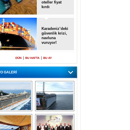
oteller fiyat
kırdı
Karadeniz’deki
güvenlik krizi,
navluna
vuruyor!
|
|
DÜN
BU HAFTA
BU AY
O GALERİ
emi içinde gemi” 
Dünyada tek! 
konsepti ile MSC 
Denizaltı yüzer 
Splendida
havuzu intikal 
seyrine başladı