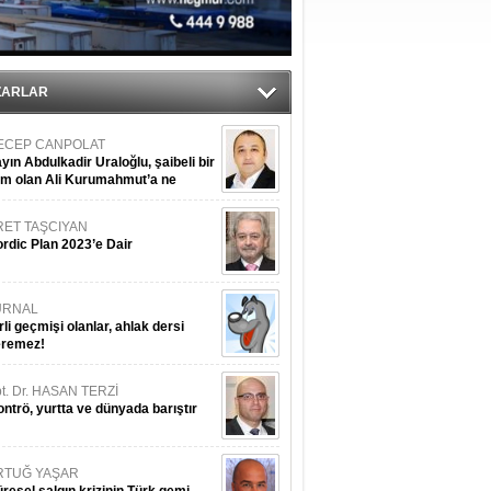
ıtlama!
’
ZARLAR
ECEP CANPOLAT
yın Abdulkadir Uraloğlu, şaibeli bir
im olan Ali Kurumahmut’a ne
nışıyorsunuz?
RET TAŞCIYAN
rdic Plan 2023’e Dair
URNAL
rli geçmişi olanlar, ahlak dersi
eremez!
t. Dr. HASAN TERZİ
ntrö, yurtta ve dünyada barıştır
RTUĞ YAŞAR