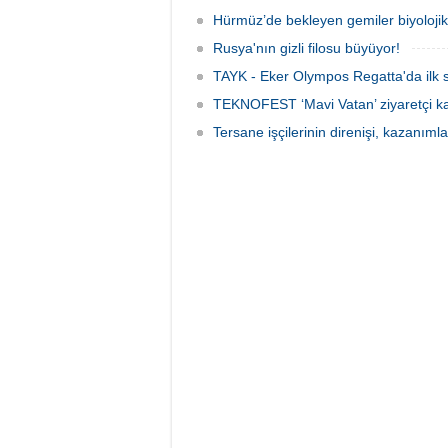
Hürmüz’de bekleyen gemiler biyoloj
Rusya'nın gizli filosu büyüyor!
TAYK - Eker Olympos Regatta'da ilk s
TEKNOFEST ‘Mavi Vatan’ ziyaretçi kay
Tersane işçilerinin direnişi, kazanıml