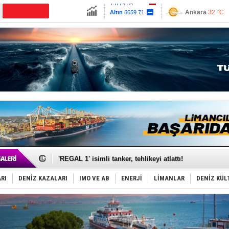
13779.39
Ankara
32 °C
Altın
6659.71
İzmir
36 °C
Dolar
47.6791
Antalya
33 °C
Euro
55.1258
Muğla
33 °C
Çanakkale
33 
Makine arızası yapan tanker, güvenli bölgeye çekildi
Dron saldırısına uğrayan Türk gemisi, Samsun'a getiri
'REGAL 1' isimli tanker, tehlikeyi atlattı!
Gemide 5 ton kokain yakalandı: Portekiz!
Yakıt barcı filosuna 2 yeni gemi katıldı
RI
DENİZ KAZALARI
IMO VE AB
ENERJİ
LİMANLAR
DENİZ KÜL
Rus İHA’ları, Alman gemisini vurdu!
Karadeniz’deki güvenlik krizi, navluna vuruyor!
Tatil hesabını yosun bozdu, oteller fiyat kırdı
Rusya, gölge filo tankerlerinde lider bayrak konumun
Enejota ticari destek gemisinden süperyata dönüştür