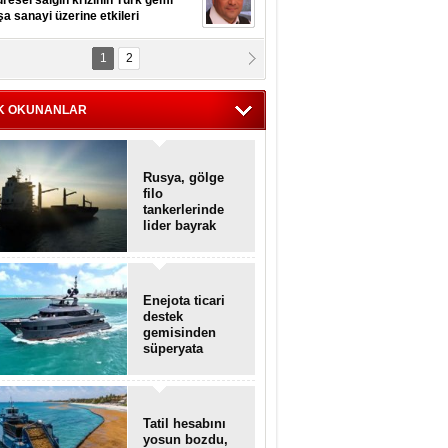
resel salgın krizinin Türk gemi
şa sanayi üzerine etkileri
1
2
pt. MESUT AZMİ GÖKSOY
lavuz kaptan kardeşlerime
hafen...
K OKUNANLAR
Rusya, gölge
filo
tankerlerinde
lider bayrak
konumunda
Enejota ticari
destek
gemisinden
süperyata
dönüştürüldü
Tatil hesabını
yosun bozdu,