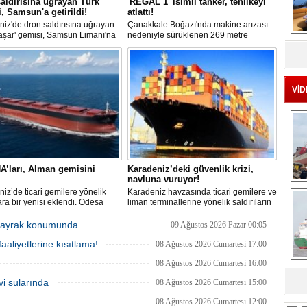
aldırısına uğrayan Türk
'REGAL 1' isimli tanker, tehlikeyi
, Samsun'a getirildi!
atlattı!
iz'de dron saldırısına uğrayan
Çanakkale Boğazı'nda makine arızası
aşar' gemisi, Samsun Limanı'na
nedeniyle sürüklenen 269 metre
MS
 bir şekilde ulaştı. Saldırıda can
uzunluğundaki 'REGAL 1' isimli tanker,
eu
yaşanmadı, ancak büyük çapta
römorkörler yardımıyla Şevketiye Demir
asar oluştu.
Sahası'na çekilerek kurtarıldı.
VİD
A’ları, Alman gemisini
Karadeniz’deki güvenlik krizi,
navluna vuruyor!
Ç
iz’de ticari gemilere yönelik
Karadeniz havzasında ticari gemilere ve
lara bir yenisi eklendi. Odesa
liman terminallerine yönelik saldırıların
ında birden fazla İHA’nın hedef
artması küresel emtia taşımacılığını
Alman işletmesindeki Emil
sekteye uğrattı. Risk artışıyla birlikte
r bayrak konumunda
09 Ağustos 2026 Pazar 00:05
de yangın çıktı; teknik sistemler
ortalama petrol tankeri maliyetleri 300
aaliyetlerine kısıtlama!
 mürettebat tahliye edildi.
bin doları aşarken, savaş sigortası
08 Ağustos 2026 Cumartesi 17:00
primleri iki katına çıkarak navlun
08 Ağustos 2026 Cumartesi 16:00
fiyatlarında yüzde 50’yi geçen
yükselişleri beraberinde getirdi.
vi sularında
08 Ağustos 2026 Cumartesi 15:00
sa
08 Ağustos 2026 Cumartesi 12:00