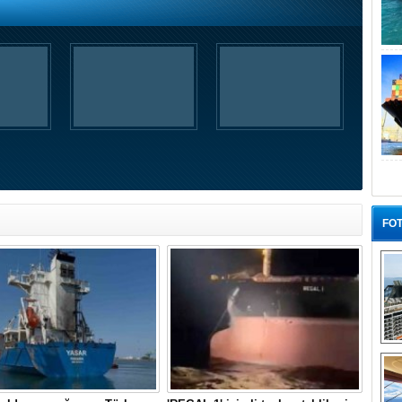
FOT
“G