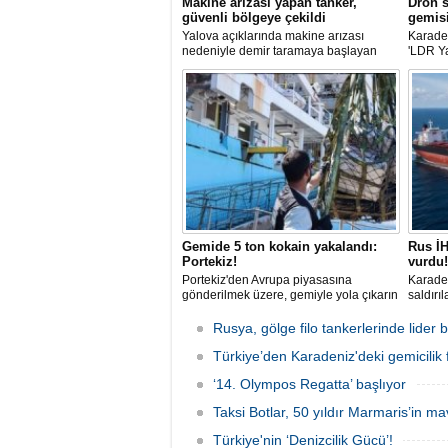
Makine arızası yapan tanker,
Dron s
güvenli bölgeye çekildi
gemisi
Yalova açıklarında makine arızası
Karaden
nedeniyle demir taramaya başlayan
'LDR Y
tanker, römorkör eşliğinde güvenli
güvenli
şekilde demirleme sahasına alındı.
kaybı 
maddi h
Gemide 5 ton kokain yakalandı:
Rus İH
Portekiz!
vurdu!
Portekiz'den Avrupa piyasasına
Karaden
gönderilmek üzere, gemiyle yola çıkarın
saldırı
5 ton kokain, Portekiz polisi ile Portekiz
açıklar
hava ve deniz kuvvetlerinin
aldığı 
Rusya, gölge filo tankerlerinde lide
operasyonuyla durduruldu. Operasyon
gemisin
kapsamında, gemideki iki yabancı
Türkiye’den Karadeniz'deki gemicilik f
durunca
uyruklu kişi bir gemi mürettebatı
‘14. Olympos Regatta’ başlıyor
gözaltına alındı.
Taksi Botlar, 50 yıldır Marmaris’in ma
Türkiye'nin ‘Denizcilik Gücü’!