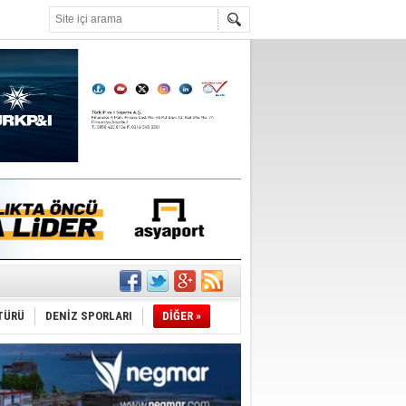
°C
ldi!
TÜRÜ
DENİZ SPORLARI
DİĞER »
da
üldü