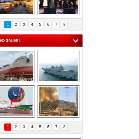
C'den 55 milyon 
5. Bosphorus Ship 
roluk turizm geliri 
Brokers Dinner, 
1
2
3
4
5
6
7
8
müjdesi
İstanbul’da yapıldı
EO GALERİ
eksan Tersanesi, 
TCG Anadolu, 
Başaran Bayrak 
tersane teknik 
tankerini suya 
seyrini tamamladı
indirdi
Göçmenlerin 
Milas’taki yangın 
imdadına Türk 
yeniden termik 
1
2
3
4
5
6
7
8
hipli MINA DENIZ 
santrallere doğru 
yetişti
ilerliyor