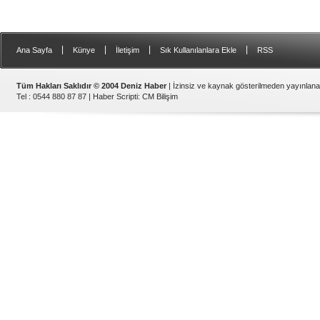
Gemi Geri Dönüşüm Yönetm
özellikle özellikle kıyı şerid
ilişkin hükümlere uymadığ
listesinden çıkarıld
|
|
|
|
Ana Sayfa
Künye
İletişim
Sık Kullanılanlara Ekle
RSS
Tüm Hakları Saklıdır © 2004 Deniz Haber
| İzinsiz ve kaynak gösterilmeden yayınlan
Tel : 0544 880 87 87 |
Haber Scripti
:
CM Bilişim