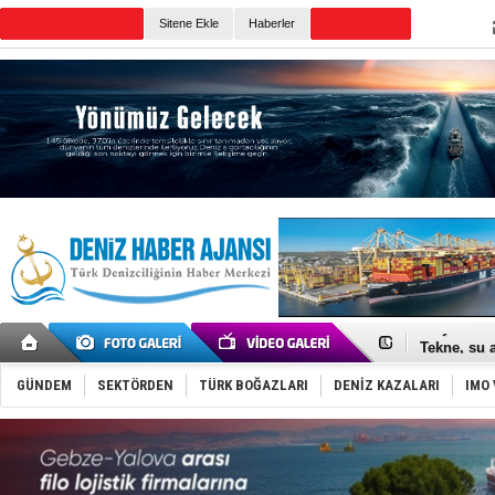
Sitene Ekle
Haberler
Günün Haberleri
Baltık Deni
Runit kubb
Dünyanın e
Türk Loydu
Hüseyin Me
Hat-San Te
Med Marine
KOSDER’den
Kalyoncu’da
Tekne, su a
Bacasında 
Dışişleri B
GÜNDEM
SEKTÖRDEN
TÜRK BOĞAZLARI
DENİZ KAZALARI
IMO 
Depo ve tek
Kruvaziyer 
SES Yacht