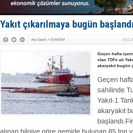
Yakıt çıkarılmaya bugün başland
Ana Sayfa
»
GÜNDEM
29.11.
Geçen hafta içer
olan TDİ'e ait Yak
akaryakıt bugün ç
Geçen haft
sahilinde T
Yakıt-1 Tan
akaryakıt b
başlandı.Fir
alınan bilgiye göre gemide bulunan 85 ton y