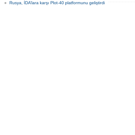
Rusya, İDA’lara karşı Plot-40 platformunu geliştirdi
Fransız Meridiam, Boğaz 
ihalesine hazırlanıyor 
Bloomberg'in haberine gör
altyapı yatırım şirketi Meri
Temmuz Şehitler Köprüsü 
Sultan Mehmet Köprü
özelleştirilmesine yönelik
ilgileniyor.