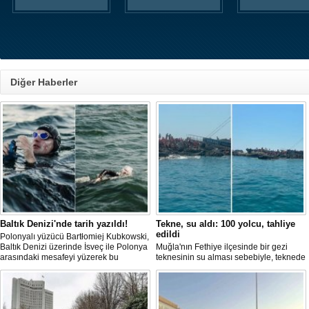
Diğer Haberler
Baltık Denizi'nde tarih yazıldı!
Tekne, su aldı: 100 yolcu, tahliye
edildi
Polonyalı yüzücü Bartłomiej Kubkowski,
Baltık Denizi üzerinde İsveç ile Polonya
Muğla'nın Fethiye ilçesinde bir gezi
arasındaki mesafeyi yüzerek bu
teknesinin su alması sebebiyle, teknede
başarının ilk örneği olarak tarihe geçti.
bulunan 100 yolcu tahliye edildi,
teknenin batmaması için bölgede
kurtarma çalışması başlatıldı.