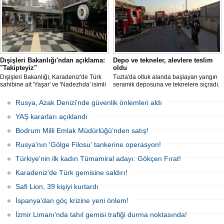
Dışişleri Bakanlığı'ndan açıklama:
Depo ve tekneler, alevlere teslim
"Takipteyiz"
oldu
Dışişleri Bakanlığı, Karadeniz'de Türk
Tuzla'da otluk alanda başlayan yangın
sahibine ait 'Yaşar' ve 'Nadezhda' isimli
seramik deposuna ve teknelere sıçradı.
sivil gemilere yönelik insansız hava
İtfaiye ekipleri uzun uğraşlar sonucu
araçlarıyla gerçekleştirilen saldırıda
alevleri kontrol altına aldı.
Rusya, Azak Denizi'nde güvenlik önlemleri aldı
yaralanan personelin sağlık durumu ve
güvenliğinin yakından takip edildiğini
YAŞ kararları açıklandı
duyurdu.
Bodrum Milli Emlak Müdürlüğü’nden satış!
Rusya'nın 'Gölge Filosu' tankerine operasyon!
Türkiye'nin ilk kadın Tümamiral adayı: Gökçen Fırat!
Karadeniz'de Türk gemisine saldırı!
Safi Lion, 39 kişiyi kurtardı
İspanya'dan göç krizine yeni önlem!
İzmir Limanı’nda tahıl gemisi trafiği durma noktasında!