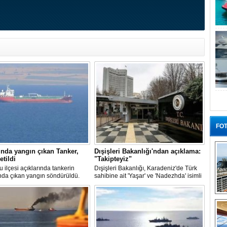
FOT
nda yangın çıkan Tanker,
Dışişleri Bakanlığı'ndan açıklama:
etildi
"Takipteyiz"
u ilçesi açıklarında tankerin
Dışişleri Bakanlığı, Karadeniz'de Türk
nda çıkan yangın söndürüldü.
sahibine ait 'Yaşar' ve 'Nadezhda' isimli
, ardından Şevketiye Demir
sivil gemilere yönelik insansız hava
na demirletildi.
araçlarıyla gerçekleştirilen saldırıda
“G
yaralanan personelin sağlık durumu ve
güvenliğinin yakından takip edildiğini
duyurdu.