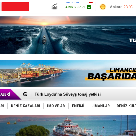
13703.13
Ankara
23 °C
Altın
6522.71
İzmir
28 °C
Dolar
47.5909
Antalya
26 °C
Euro
55.0241
Muğla
22 °C
Çanakkale
23 
Runit kubbesi okyanusun derinliklerinde halkı tehdit 
Dünyanın en tehlikeli yosunu: Yüz binlerce canlıyı ö
Türk Loydu’na Süveyş tonaj yetkisi
Hüseyin Mengi: “Yapay Zekâ, Ustanın yerini alamaz”
Hat-San Tersanesi’nden yüzer havuza omurga: NB26
RI
DENİZ KAZALARI
IMO VE AB
ENERJİ
LİMANLAR
DENİZ KÜL
Med Marine’e yeni Römorkör!
KOSDER’den Karadeniz için ‘Çağrı’!
Kalyoncu’dan ‘Sefer’ kararı!
Tekne, su aldı: 100 yolcu, tahliye edildi
Bacasında yangın çıkan Tanker, demirletildi