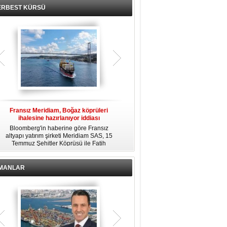
ERBEST KÜRSÜ
Fransız Meridiam, Boğaz köprüleri
Kendi yat limanına sahip en pahalı
ihalesine hazırlanıyor iddiası
özel adalar
Bloomberg'in haberine göre Fransız
Dünyanın en zengin insanlarından
altyapı yatırım şirketi Meridiam SAS, 15
bazıları için yaşam tarzının bir parçası
Temmuz Şehitler Köprüsü ile Fatih
sadece bir süper yat değil, aynı
R
Sultan Mehmet Köprüsü'nün
zamanda kendi yat limanı, helikopter
özelleştirilmesine yönelik ihaleyle
pisti ve seçkin villaları da içeren koca
ilgileniyor.
bir özel adadır.
İMANLAR