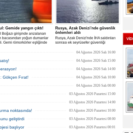
MS
eu
ul: Gemide yangın çıktı!
Rusya, Azak Denizi'nde güvenlik
önlemleri aldı
l Boğazı girişinde arızalanan
n bacasından yoğun dumanlar
Rusya, Azak Denizi'nde İHA saldırıları
VİD
i. Gemi römorkörler eşliğinde
sonrası ek seyrüsefer güvenliği
ı açıklarına demirletildi.
tedbirleri aldı.
04 Ağustos 2026 Salı 16:00
atış!
04 Ağustos 2026 Salı 15:00
perasyon!
04 Ağustos 2026 Salı 14:00
ı: Gökçen Fırat!
04 Ağustos 2026 Salı 10:00
Ç
04 Ağustos 2026 Salı 00:00
03 Ağustos 2026 Pazartesi 15:00
03 Ağustos 2026 Pazartesi 14:00
 durma noktasında!
03 Ağustos 2026 Pazartesi 10:00
unu geliştirdi
03 Ağustos 2026 Pazartesi 08:00
sa
ojesi başlıyor
03 Ağustos 2026 Pazartesi 00:01