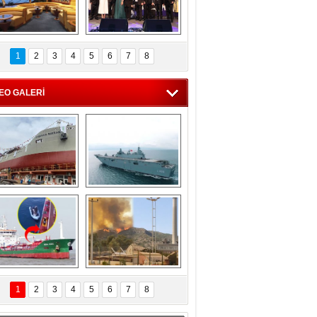
C'den 55 milyon 
5. Bosphorus Ship 
roluk turizm geliri 
Brokers Dinner, 
1
2
3
4
5
6
7
8
müjdesi
İstanbul’da yapıldı
EO GALERİ
eksan Tersanesi, 
TCG Anadolu, 
Başaran Bayrak 
tersane teknik 
tankerini suya 
seyrini tamamladı
indirdi
Göçmenlerin 
Milas’taki yangın 
imdadına Türk 
yeniden termik 
1
2
3
4
5
6
7
8
hipli MINA DENIZ 
santrallere doğru 
yetişti
ilerliyor