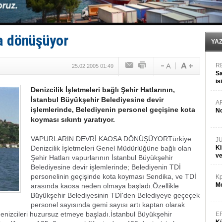
Dışişleri Bakanlığı'ndan açıklama: "Takipteyiz"
Depo ve tekneler, alevlere teslim oldu
Kruvaziyer Şirketleri işte buralara ‘Yatırım’ yapıyor
SES Yachts’tan EPOQ 36!
a dönüşüyor
Kargıcak Koyu’nda tekne yangını!
YA
R
25.02.2005 01:49
Sa
is
Denizcilik İşletmeleri bağlı Şehir Hatlarının,
da
İstanbul Büyükşehir Belediyesine devir
A
işlemlerinde, Belediyenin personel geçişine kota
No
koyması sıkıntı yaratıyor.
VAPURLARIN DEVRİ KAOSA DÖNÜŞÜYOR
Türkiye
J
Denizcilik İşletmeleri Genel Müdürlüğüne bağlı olan
Ki
v
Şehir Hatları vapurlarının İstanbul Büyükşehir
Belediyesine devir işlemlerinde; Belediyenin TDİ
personelinin geçişinde kota koyması Sendika, ve TDİ
Kp
Mo
arasında kaosa neden olmaya başladı.
Özellikle
Büyükşehir Belediyesinin TDİ'den Belediyeye geçeçek
personel sayısında gemi sayısı artı kaptan olarak
r denizcileri huzursuz etmeye başladı.
İstanbul Büyükşehir
E