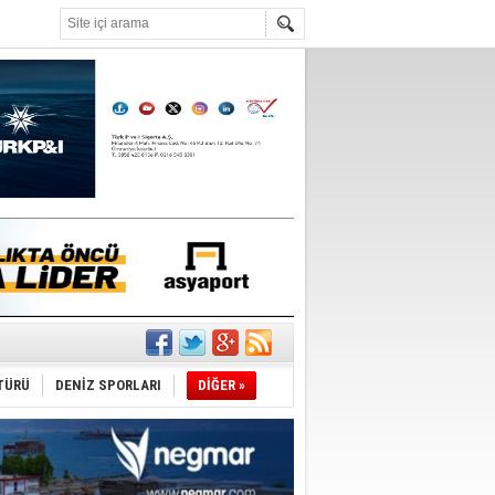
°C
ediyor
ldürmüş
TÜRÜ
DENİZ SPORLARI
DİĞER »