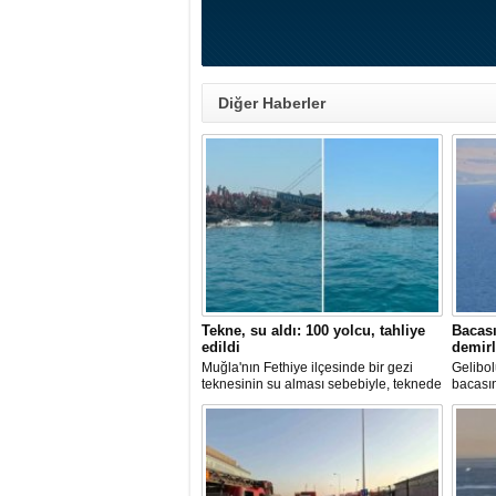
Diğer Haberler
Tekne, su aldı: 100 yolcu, tahliye
Bacası
edildi
demirl
Muğla'nın Fethiye ilçesinde bir gezi
Gelibol
teknesinin su alması sebebiyle, teknede
bacası
bulunan 100 yolcu tahliye edildi,
Tanker
teknenin batmaması için bölgede
Sahası'
kurtarma çalışması başlatıldı.