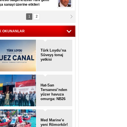
resel salgın krizinin Türk gemi
şa sanayi üzerine etkileri
1
2
pt. MESUT AZMİ GÖKSOY
lavuz kaptan kardeşlerime
hafen...
K OKUNANLAR
Türk Loydu’na
Süveyş tonaj
yetkisi
Hat-San
Tersanesi’nden
yüzer havuza
omurga: NB26
Med Marine’e
yeni Römorkör!