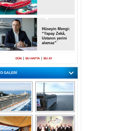
Hüseyin Mengi:
“Yapay Zekâ,
Ustanın yerini
alamaz”
|
|
DÜN
BU HAFTA
BU AY
O GALERİ
emi içinde gemi” 
Dünyada tek! 
konsepti ile MSC 
Denizaltı yüzer 
Splendida
havuzu intikal 
seyrine başladı