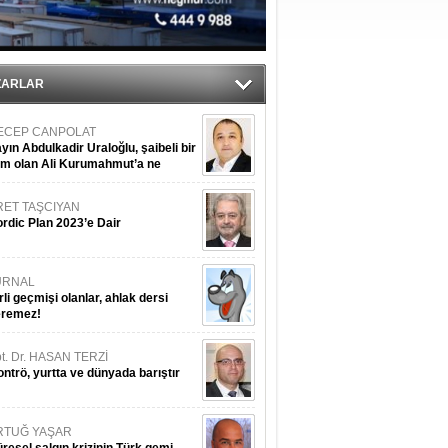
ZARLAR
ECEP CANPOLAT
yın Abdulkadir Uraloğlu, şaibeli bir
im olan Ali Kurumahmut’a ne
nışıyorsunuz?
RET TAŞCIYAN
rdic Plan 2023’e Dair
URNAL
rli geçmişi olanlar, ahlak dersi
eremez!
t. Dr. HASAN TERZİ
ntrö, yurtta ve dünyada barıştır
RTUĞ YAŞAR