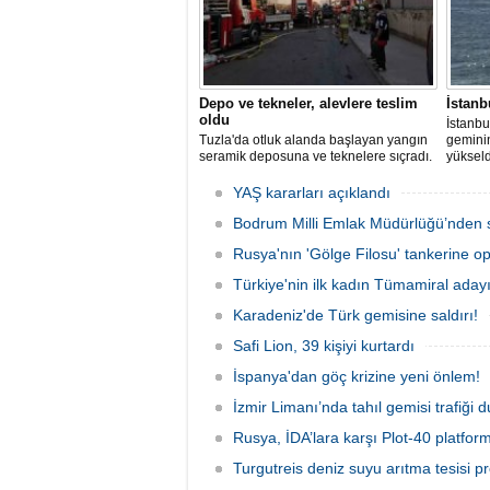
Depo ve tekneler, alevlere teslim
İstanb
oldu
İstanbu
Tuzla'da otluk alanda başlayan yangın
gemini
seramik deposuna ve teknelere sıçradı.
yükseld
İtfaiye ekipleri uzun uğraşlar sonucu
Ahırkap
alevleri kontrol altına aldı.
YAŞ kararları açıklandı
Bodrum Milli Emlak Müdürlüğü’nden s
Rusya'nın 'Gölge Filosu' tankerine o
Türkiye'nin ilk kadın Tümamiral aday
Karadeniz'de Türk gemisine saldırı!
Safi Lion, 39 kişiyi kurtardı
İspanya'dan göç krizine yeni önlem!
İzmir Limanı’nda tahıl gemisi trafiği
Rusya, İDA’lara karşı Plot-40 platform
Turgutreis deniz suyu arıtma tesisi pr