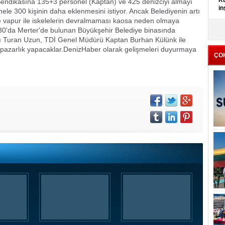
Kü
 Sendikasına 135+3 personel (Kaptan) ve 425 denizciyi almayı
in
nele 300 kişinin daha eklenmesini istiyor.
Ancak Belediyenin artı
e vapur ile iskelelerin devralmaması kaosa neden olmaya
30'da Merter'de bulunan Büyükşehir Belediye binasında
K
Kı
nı Turan Uzun, TDİ Genel Müdürü Kaptan Burhan Külünk ile
it
 pazarlık yapacaklar.
DenizHaber olarak gelişmeleri duyurmaya
ÇO