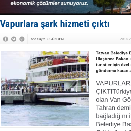
Fairline, T
Baltık Deni
Runit kubb
Limana dad
Vapurlara şark hizmeti çıktı
Türk Loydu
Ana Sayfa
»
GÜNDEM
20.06.2
Tatvan Belediye 
Ulaştırma Bakanlı
turistler için öze
gönderme kararı a
VAPURLARA
ÇIKTI
Türkiy
olan Van Göl
Tahran demiry
bağladığını 
Belediye Ba