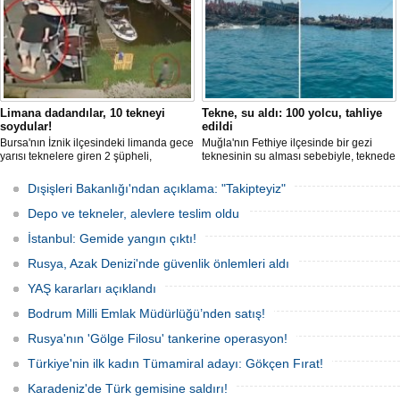
Limana dadandılar, 10 tekneyi
Tekne, su aldı: 100 yolcu, tahliye
soydular!
edildi
Bursa'nın İznik ilçesindeki limanda gece
Muğla'nın Fethiye ilçesinde bir gezi
yarısı teknelere giren 2 şüpheli,
teknesinin su alması sebebiyle, teknede
elektronik cihazlar ve değerli eşyalar
bulunan 100 yolcu tahliye edildi,
çaldı. Olay, güvenlik kameralarına
teknenin batmaması için bölgede
Dışişleri Bakanlığı'ndan açıklama: "Takipteyiz"
yansıdı, tekne sahiplerinin ihbarıyla
kurtarma çalışması başlatıldı.
jandarma inceleme başlattı.
Depo ve tekneler, alevlere teslim oldu
İstanbul: Gemide yangın çıktı!
Rusya, Azak Denizi'nde güvenlik önlemleri aldı
YAŞ kararları açıklandı
Bodrum Milli Emlak Müdürlüğü’nden satış!
Rusya'nın 'Gölge Filosu' tankerine operasyon!
Türkiye'nin ilk kadın Tümamiral adayı: Gökçen Fırat!
Karadeniz'de Türk gemisine saldırı!