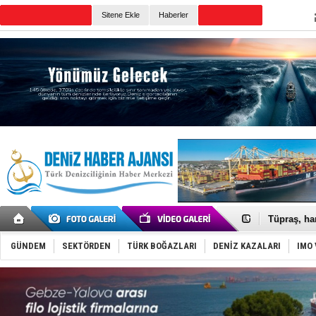
TURKISH MARITIME
Sitene Ekle
Haberler
CANLI YAYIN
Günün Haberleri
Anadolu Te
Derince, I
Tüpraş, ha
İTU AUV, D
LNG taşıma
GÜNDEM
SEKTÖRDEN
TÜRK BOĞAZLARI
DENİZ KAZALARI
IMO 
PROYAD, yat
Türkiye-Ir
Türk Armat
Deniz turi
DÖDER, 28.