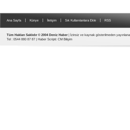
|
|
|
|
Ana Sayfa
Künye
İletişim
Sık Kullanılanlara Ekle
RSS
Tüm Hakları Saklıdır © 2004 Deniz Haber
| İzinsiz ve kaynak gösterilmeden yayınlan
Tel : 0544 880 87 87 |
Haber Scripti
:
CM Bilişim