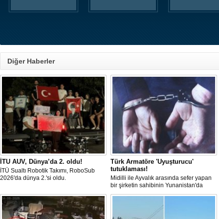
Diğer Haberler
İTU AUV, Dünya’da 2. oldu!
Türk Armatöre 'Uyuşturucu'
tutuklaması!
İTÜ Sualtı Robotik Takımı, RoboSub
2026'da dünya 2.'si oldu.
Midilli ile Ayvalık arasında sefer yapan
bir şirketin sahibinin Yunanistan'da
tutuklandığı bildirildi.