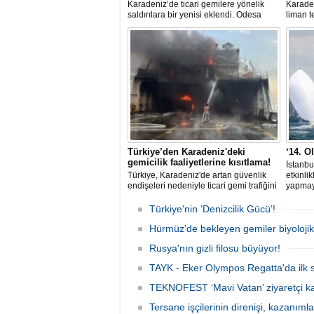
Karadeniz’de ticari gemilere yönelik
Karaden
saldırılara bir yenisi eklendi. Odesa
liman t
açıklarında birden fazla İHA’nın hedef
artması
aldığı Alman işletmesindeki Emil
sekteye 
gemisinde yangın çıktı; teknik sistemler
ortalam
durunca mürettebat tahliye edildi.
bin dol
primler
fiyatla
yükseli
Türkiye’den Karadeniz'deki
‘14. O
gemicilik faaliyetlerine kısıtlama!
İstanbu
Türkiye, Karadeniz'de artan güvenlik
etkinli
endişeleri nedeniyle ticari gemi trafiğini
yapmaya
kısıtlamaya başladı. Bu durum,
Yarış K
bölgedeki gıda güvenliğini tehdit ediyor.
Federas
Türkiye'nin ‘Denizcilik Gücü’!
birliği
Hürmüz’de bekleyen gemiler biyoloj
TAYK -
Ağustos
Rusya'nın gizli filosu büyüyor!
kadar d
getirec
TAYK - Eker Olympos Regatta'da ilk s
TEKNOFEST ‘Mavi Vatan’ ziyaretçi kay
Tersane işçilerinin direnişi, kazanıml