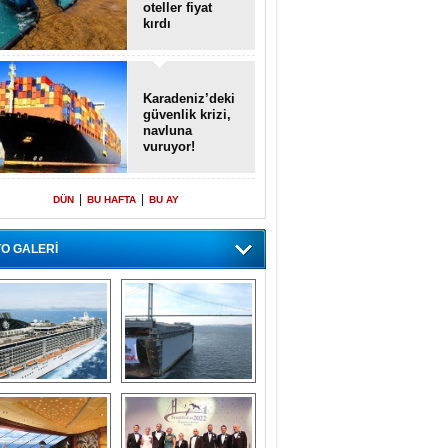
oteller fiyat
kırdı
Karadeniz’deki
güvenlik krizi,
navluna
vuruyor!
|
|
DÜN
BU HAFTA
BU AY
O GALERİ
emi içinde gemi” 
Dünyada tek! 
konsepti ile MSC 
Denizaltı yüzer 
Splendida
havuzu intikal 
seyrine başladı