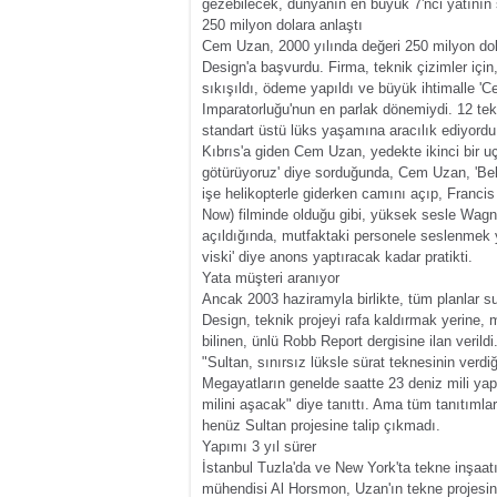
gezebilecek, dünyanın en büyük 7'nci yatının s
250 milyon dolara anlaştı
Cem Uzan, 2000 yılında değeri 250 milyon dola
Design'a başvurdu. Firma, teknik çizimler için, 
sıkışıldı, ödeme yapıldı ve büyük ihtimalle 'C
Imparatorluğu'nun en parlak dönemiydi. 12 tekn
standart üstü lüks yaşamına aracılık ediyordu
Kıbrıs'a giden Cem Uzan, yedekte ikinci bir u
götürüyoruz' diye sorduğunda, Cem Uzan, 'Belki
işe helikopterle giderken camını açıp, Franc
Now) filminde olduğu gibi, yüksek sesle Wagn
açıldığında, mutfaktaki personele seslenmek y
viski' diye anons yaptıracak kadar pratikti.
Yata müşteri aranıyor
Ancak 2003 haziramyla birlikte, tüm planlar 
Design, teknik projeyi rafa kaldırmak yerine, m
bilinen, ünlü Robb Report dergisine ilan veril
"Sultan, sınırsız lüksle sürat teknesinin verdi
Megayatların genelde saatte 23 deniz mili yapa
milini aşacak" diye tanıttı. Ama tüm tanıtıml
henüz Sultan projesine talip çıkmadı.
Yapımı 3 yıl sürer
İstanbul Tuzla'da ve New York'ta tekne inşaat
mühendisi Al Horsmon, Uzan'ın tekne projesini 