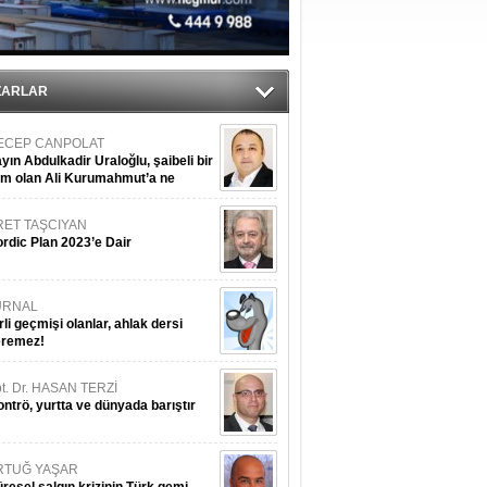
’
ldürmüş
şüyor
ZARLAR
ECEP CANPOLAT
yın Abdulkadir Uraloğlu, şaibeli bir
im olan Ali Kurumahmut’a ne
nışıyorsunuz?
RET TAŞCIYAN
rdic Plan 2023’e Dair
URNAL
rli geçmişi olanlar, ahlak dersi
eremez!
t. Dr. HASAN TERZİ
ntrö, yurtta ve dünyada barıştır
RTUĞ YAŞAR