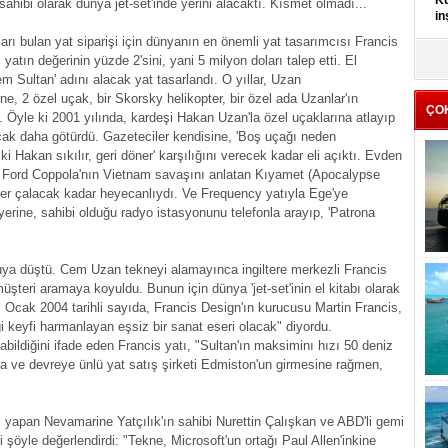
Kü
ahibi olarak dünya jet-set'inde yerini alacaktı. Kısmet olmadı...
in
rı bulan yat siparişi için dünyanın en önemli yat tasarımcısı Francis
K
yatın değerinin yüzde 2'sini, yani 5 milyon doları talep etti. El
Kı
em Sultan' adını alacak yat tasarlandı. O yıllar, Uzan
it
e, 2 özel uçak, bir Skorsky helikopter, bir özel ada Uzanlar'ın
ÇO
. Öyle ki 2001 yılında, kardeşi Hakan Uzan'la özel uçaklarına atlayıp
çak daha götürdü. Gazeteciler kendisine, 'Boş uçağı neden
 Hakan sıkılır, geri döner' karşılığını verecek kadar eli açıktı. Evden
is Ford Coppola'nın Vietnam savaşını anlatan Kıyamet (Apocalypse
er çalacak kadar heyecanlıydı. Ve Frequency yatıyla Ege'ye
erine, sahibi olduğu radyo istasyonunu telefonla arayıp, 'Patrona
suya düştü. Cem Uzan tekneyi alamayınca ingiltere merkezli Francis
üşteri aramaya koyuldu. Bunun için dünya 'jet-set'inin el kitabı olarak
di. Ocak 2004 tarihli sayıda, Francis Design'ın kurucusu Martin Francis,
ği keyfi harmanlayan eşsiz bir sanat eseri olacak" diyordu.
bildiğini ifade eden Francis yatı, "Sultan'ın maksiminı hızı 50 deniz
ara ve devreye ünlü yat satış şirketi Edmiston'un girmesine rağmen,
ı yapan Nevamarine Yatçılık'ın sahibi Nurettin Çalışkan ve ABD'li gemi
şöyle değerlendirdi: "Tekne, Microsoft'un ortağı Paul Allen'inkine