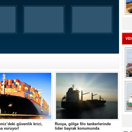
MS
eu
VİD
Ç
sa
niz’deki güvenlik krizi,
Rusya, gölge filo tankerlerinde
a vuruyor!
lider bayrak konumunda