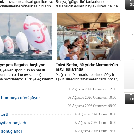
iz havzasında ticari gemilere ve
Rusya, “gölge filo” tankerlerinde en
S
erminallerine yönelik saldırıların
fazla tercih edilen bayrak ülkesi haline
 küresel emtia taşımacılığını
geldi. Yaptırım baskısının artmasıyla
uğrattı. Risk artışıyla birlikte
birlikte çok sayıda tanker Rus bayrağına
a petrol tankeri maliyetleri 300
geçerken, bu durum küresel denizcilik
arı aşarken, savaş sigortası
yaptırımlarının uygulanması açısından
i iki katına çıkarak navlun
yeni bir tablo ortaya koyuyor.
rında yüzde 50’yi geçen
şleri beraberinde getirdi.
lympos Regatta’ başlıyor
Taksi Botlar, 50 yıldır Marmaris’in
mavi sularında
l, yelken sporunun en prestijli
klerinden birine ev sahipliği
Muğla’nın Marmaris ilçesinde 50 yılı
 hazırlanıyor. Türkiye Açıkdeniz
aşkın süredir hizmet veren taksi botlar,
ulübü (TAYK), Türkiye Yelken
hem ulaşım hem de turistik gezi
yonu ve Eker Süt Ürünleri iş
amacıyla kullanılmaya devam ediyor.
08 Ağustos 2026 Cumartesi 12:00
yle hayata geçirilecek olan 14.
ik bombaya dönüşüyor
 Eker Olympos Regatta, 7
08 Ağustos 2026 Cumartesi 10:00
L
'ta start alacak ve 16 Ağustos'a
08 Ağustos 2026 Cumartesi 09:00
eniz tutkunlarını bir araya
ek.
tart!
07 Ağustos 2026 Cuma 18:00
ıtları başladı!
07 Ağustos 2026 Cuma 16:00
a sonuçlandı
07 Ağustos 2026 Cuma 15:00