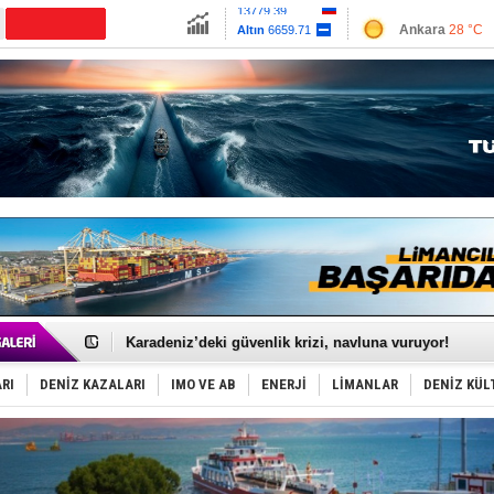
13779.39
Ankara
28 °C
Altın
6659.71
İzmir
30 °C
Dolar
47.6791
Antalya
35 °C
Euro
55.1258
Muğla
29 °C
Çanakkale
29 
Yakıt barcı filosuna 2 yeni gemi katıldı
Rus İHA’ları, Alman gemisini vurdu!
Karadeniz’deki güvenlik krizi, navluna vuruyor!
Tatil hesabını yosun bozdu, oteller fiyat kırdı
Rusya, gölge filo tankerlerinde lider bayrak konumun
RI
DENİZ KAZALARI
IMO VE AB
ENERJİ
LİMANLAR
DENİZ KÜL
Enejota ticari destek gemisinden süperyata dönüştür
Denizcilik sektörü, Alsancak Limanı’ndan memnun
Türkiye’den Karadeniz'deki gemicilik faaliyetlerine kıs
‘14. Olympos Regatta’ başlıyor
Taksi Botlar, 50 yıldır Marmaris’in mavi sularında