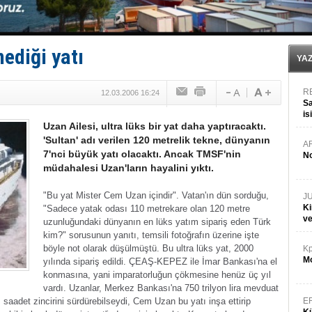
TÜRKLİM Başkanı Hamdi Erçelik’ten ‘Çözüm Anahtarı
SOCAR da MSC Tiger’a katıldı!
Türkiye'nin ‘Denizcilik Gücü’!
Dünyanın en tehlikeli yosunu: Yüz binlerce canlıyı ö
ediği yatı
Hürmüz’de bekleyen gemiler biyolojik bombaya dönü
YA
R
12.03.2006 16:24
Sa
is
Uzan Ailesi, ultra lüks bir yat daha yaptıracaktı.
da
'Sultan' adı verilen 120 metrelik tekne, dünyanın
A
7'nci büyük yatı olacaktı. Ancak TMSF'nin
No
müdahalesi Uzan'ların hayalini yıktı.
"Bu yat Mister Cem Uzan içindir". Vatan'ın dün sorduğu,
J
Ki
"Sadece yatak odası 110 metrekare olan 120 metre
v
uzunluğundaki dünyanın en lüks yatım sipariş eden Türk
kim?" sorusunun yanıtı, temsili fotoğrafın üzerine işte
böyle not olarak düşülmüştü. Bu ultra lüks yat, 2000
Kp
Mo
yılında sipariş edildi. ÇEAŞ-KEPEZ ile İmar Bankası'na el
konmasına, yani imparatorluğun çökmesine henüz üç yıl
vardı. Uzanlar, Merkez Bankası'na 750 trilyon lira mevduat
la, saadet zincirini sürdürebilseydi, Cem Uzan bu yatı inşa ettirip
E