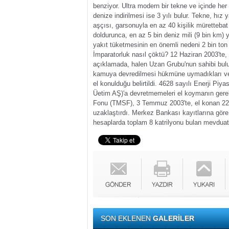
benziyor. Ultra modern bir tekne ve içinde her
denize indirilmesi ise 3 yılı bulur. Tekne, hı
aşçısı, garsonuyla en az 40 kişilik müretteba
doldurunca, en az 5 bin deniz mili (9 bin km) 
yakıt tüketmesinin en önemli nedeni 2 bin ton 
İmparatorluk nasıl çöktü?
12 Haziran 2003'te,
açıklamada, halen Uzan Grubu'nun sahibi bulun
kamuya devredilmesi hükmüne uymadıkları ve T
el konulduğu belirtildi. 4628 sayılı Enerji Piya
Üetim AŞ)'a devretmemeleri el koymanın gerek
Fonu (TMSF), 3 Temmuz 2003'te, el konan 22'
uzaklaştırdı. Merkez Bankası kayıtlarına göre,
hesaplarda toplam 8 katrilyonu bulan mevduat 
SON EKLENEN
GALERİLER