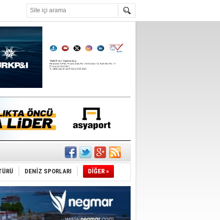
°C
da
TÜRÜ
DENİZ SPORLARI
DİĞER »
üldü
ıtlama!