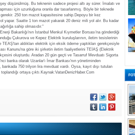
 şey düşünülmüş. Bu teknenin sadece projesi altı ay sürer. İmalatı ve
z yapması için uzunluğuna oranla dar tasarlanmış. Böyle bir teknede
t gerekir. 250 ton mazot kapasitesine sahip.Depoyu bir kez
yol yapar. Saatte 1 ton mazot yakarak 20 deniz mili yol alır. Bu kadar
ağırlığa sahip olmasıdır."
 Enerji Bakanlığı'nın İstanbul Menkul Kıymetler Borsası'na gönderdiği
duğu Çukurova ve Kepez Elektrik kuruluşlarının, iletim tesislerinin
EAŞ'tan aldıkları elektrik için eksik ödeme yaptıkları gerekçesiyle
sası Kanunu'na göre iki şirketin iletim faaliyetlerini TEİAŞ (Elektrik
çesini oluşturdu. Aradan 20 gün geçti ve Tasarruf Mevduatı Sigorta
nci banka olarak Uzanlar'ı İmar Bankası'nın yönetiminden
 bankada 750 trilyon lira mevduat vardı. Oysa, kayıt dışı tutulan
toplandığı ortaya çıktı.
Kaynak:Vatan
DenizHaber.Com
FOT
“G