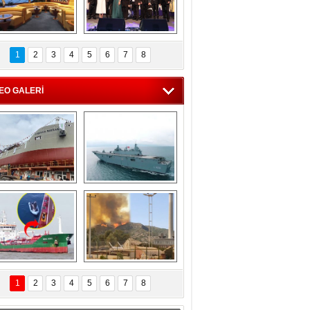
C'den 55 milyon 
5. Bosphorus Ship 
roluk turizm geliri 
Brokers Dinner, 
1
2
3
4
5
6
7
8
müjdesi
İstanbul’da yapıldı
EO GALERİ
eksan Tersanesi, 
TCG Anadolu, 
Başaran Bayrak 
tersane teknik 
tankerini suya 
seyrini tamamladı
indirdi
Göçmenlerin 
Milas’taki yangın 
imdadına Türk 
yeniden termik 
1
2
3
4
5
6
7
8
hipli MINA DENIZ 
santrallere doğru 
yetişti
ilerliyor