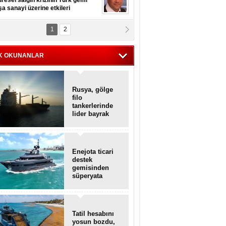
resel salgın krizinin Türk gemi
şa sanayi üzerine etkileri
1
2
pt. MESUT AZMİ GÖKSOY
lavuz kaptan kardeşlerime
hafen...
K OKUNANLAR
Rusya, gölge
filo
tankerlerinde
lider bayrak
konumunda
Enejota ticari
destek
gemisinden
süperyata
dönüştürüldü
Tatil hesabını
yosun bozdu,