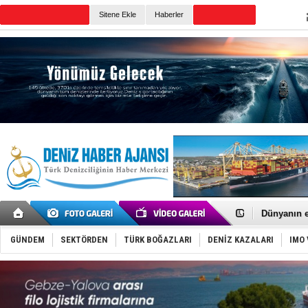
Sitene Ekle
Haberler
Günün Haberleri
Baltık Deni
Runit kubb
Dünyanın e
Türk Loydu
Hüseyin Me
GÜNDEM
SEKTÖRDEN
TÜRK BOĞAZLARI
DENİZ KAZALARI
IMO 
Hat-San Te
Med Marine
KOSDER’den
Kalyoncu’da
Tekne, su a