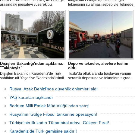
Baltık Denizi üzerinde İsveç ile Polonya
Muğla'nın Fethiye ilçesinde bir gezi
arasındaki mesafeyi yüzerek bu
teknesinin su alması sebebiyle, teknede
başarının ilk örneği olarak tarihe geçti.
bulunan 100 yolcu tahliye edildi,
teknenin batmaması için bölgede
kurtarma çalışması başlatıldı.
Dışişleri Bakanlığı'ndan açıklama:
Depo ve tekneler, alevlere teslim
"Takipteyiz"
oldu
Dışişleri Bakanlığı, Karadeniz'de Türk
Tuzla'da otluk alanda başlayan yangın
sahibine ait 'Yaşar' ve 'Nadezhda' isimli
seramik deposuna ve teknelere sıçradı.
sivil gemilere yönelik insansız hava
İtfaiye ekipleri uzun uğraşlar sonucu
araçlarıyla gerçekleştirilen saldırıda
alevleri kontrol altına aldı.
Rusya, Azak Denizi'nde güvenlik önlemleri aldı
yaralanan personelin sağlık durumu ve
güvenliğinin yakından takip edildiğini
YAŞ kararları açıklandı
duyurdu.
Bodrum Milli Emlak Müdürlüğü’nden satış!
Rusya'nın 'Gölge Filosu' tankerine operasyon!
Türkiye'nin ilk kadın Tümamiral adayı: Gökçen Fırat!
Karadeniz'de Türk gemisine saldırı!