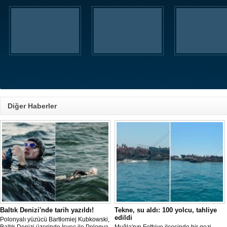
Diğer Haberler
Baltık Denizi'nde tarih yazıldı!
Tekne, su aldı: 100 yolcu, tahliye
edildi
Polonyalı yüzücü Bartłomiej Kubkowski,