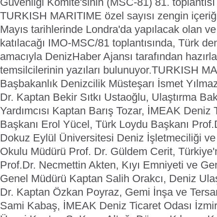
Güvenliği Komite'sinin (MSC-81) 81. toplantısı 
TURKISH MARITIME özel sayısı zengin içeriği 
Mayıs tarihlerinde Londra'da yapılacak olan v
katılacağı IMO-MSC/81 toplantısında, Türk deniz
amacıyla DenizHaber Ajansı tarafından hazırla
temsilcilerinin yazıları bulunuyor.
TURKISH MAR
Başbakanlık Denizcilik Müsteşarı İsmet Yılma
Dr. Kaptan Bekir Sıtkı Ustaoğlu, Ulaştırma Ba
Yardımcısı Kaptan Barış Tozar, İMEAK Deniz T
Başkanı Erol Yücel, Türk Loydu Başkanı Prof.
Dokuz Eylül Üniversitesi Deniz İşletmeciliği 
Okulu Müdürü Prof. Dr. Güldem Cerit, Türkiye'n
Prof.Dr. Necmettin Akten, Kıyı Emniyeti ve Ge
Genel Müdürü Kaptan Salih Orakcı, Deniz Ul
Dr. Kaptan Özkan Poyraz, Gemi İnşa ve Ters
Sami Kabaş, İMEAK Deniz Ticaret Odası İzmi