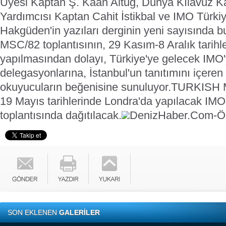
Üyesi Kaptan Ş. Kaan Altuğ, Dünya Kılavuz Ka
Yardımcısı Kaptan Cahit İstikbal ve IMO Türkiy
Hakgüden'in yazıları derginin yeni sayısında b
MSC/82 toplantısının, 29 Kasım-8 Aralık tarihle
yapılmasından dolayı, Türkiye'ye gelecek IMO'
delegasyonlarına, İstanbul'un tanıtımını içeren
okuyucuların beğenisine sunuluyor.
TURKISH M
19 Mayıs tarihlerinde Londra'da yapılacak I
toplantısında dağıtılacak.
DenizHaber.Com-Ö
SON EKLENEN
GALERİLER