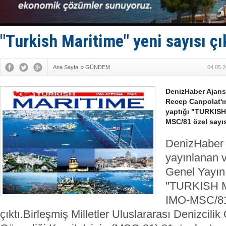
Bacasında 
Dışişleri B
Depo ve tek
Kruvaziyer 
"Turkish Maritime" yeni sayısı çı
SES Yacht
Ana Sayfa
»
GÜNDEM
04.05.2
DenizHaber Ajans
Recep Canpolat'ı
yaptığı "TURKISH
MSC/81 özel sayısı
DenizHaber 
yayınlanan 
Genel Yayın 
"TURKISH M
IMO-MSC/81 
çıktı.
Birleşmiş Milletler Uluslararası Denizcili