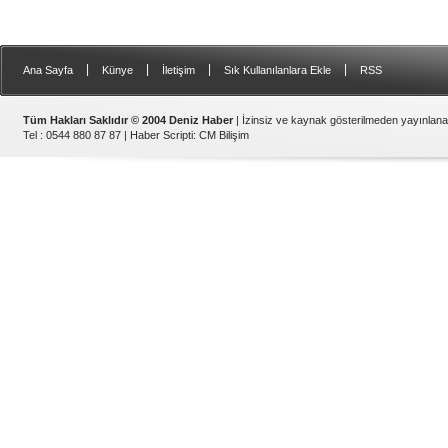
|
|
|
|
Ana Sayfa
Künye
İletişim
Sık Kullanılanlara Ekle
RSS
Tüm Hakları Saklıdır © 2004 Deniz Haber
| İzinsiz ve kaynak gösterilmeden yayınlan
Tel : 0544 880 87 87 |
Haber Scripti
:
CM Bilişim