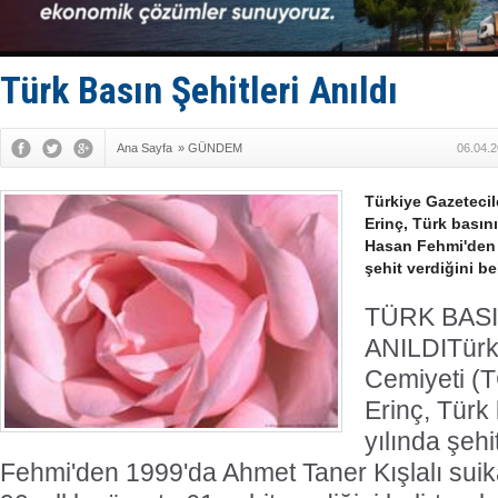
TAYK - Eke
İstanbul v
TEKNOFEST 
Tersane işç
Türk Basın Şehitleri Anıldı
İngiliz akt
Ana Sayfa
»
GÜNDEM
06.04.2
Türkiye Gazeteci
Erinç, Türk basını
Hasan Fehmi'den b
şehit verdiğini beli
TÜRK BASI
ANILDI
Türk
Cemiyeti (
Erinç, Türk
yılında şeh
Fehmi'den 1999'da Ahmet Taner Kışlalı sui