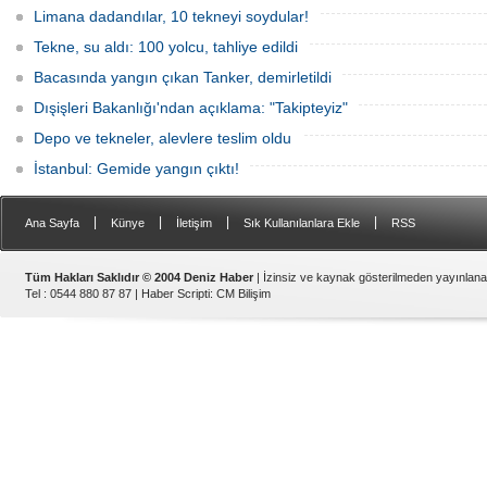
Limana dadandılar, 10 tekneyi soydular!
Tekne, su aldı: 100 yolcu, tahliye edildi
Bacasında yangın çıkan Tanker, demirletildi
Dışişleri Bakanlığı'ndan açıklama: "Takipteyiz"
Depo ve tekneler, alevlere teslim oldu
İstanbul: Gemide yangın çıktı!
|
|
|
|
Ana Sayfa
Künye
İletişim
Sık Kullanılanlara Ekle
RSS
Tüm Hakları Saklıdır © 2004 Deniz Haber
| İzinsiz ve kaynak gösterilmeden yayınlan
Tel : 0544 880 87 87 |
Haber Scripti
:
CM Bilişim