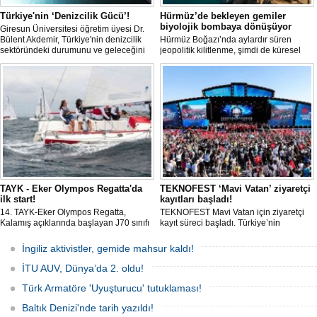
Türkiye'nin ‘Denizcilik Gücü’!
Hürmüz’de bekleyen gemiler
biyolojik bombaya dönüşüyor
Giresun Üniversitesi öğretim üyesi Dr.
Bülent Akdemir, Türkiye'nin denizcilik
Hürmüz Boğazı’nda aylardır süren
sektöründeki durumunu ve geleceğini
jeopolitik kilitlenme, şimdi de küresel
değerlendirdi.
ölçekte bir çevre felaketinin kapısını
aralamış olabilir. Sıcak sularda
hareketsiz bekleyen binden fazla gemi,
istilacı deniz canlıları için devasa bir
üreme merkezine dönüşmüş durumda.
TAYK - Eker Olympos Regatta'da
TEKNOFEST ‘Mavi Vatan’ ziyaretçi
ilk start!
kayıtları başladı!
14. TAYK-Eker Olympos Regatta,
TEKNOFEST Mavi Vatan için ziyaretçi
Kalamış açıklarında başlayan J70 sınıfı
kayıt süreci başladı. Türkiye’nin
yarışlarıyla ilk startını verdi. İstanbul'u 10
denizcilik ve savunma teknolojilerine
gün boyunca yelken coşkusuyla
odaklanan etkinliği, 20-23 Ağustos
İngiliz aktivistler, gemide mahsur kaldı!
buluşturacak organizasyonun ilk
tarihleri arasında Gölcük Tersanesi
gününde 9 tekne rüzgârla buluştu.
Komutanlığı’nda gerçekleştirilecek.
İTU AUV, Dünya’da 2. oldu!
Türk Armatöre 'Uyuşturucu' tutuklaması!
Baltık Denizi'nde tarih yazıldı!