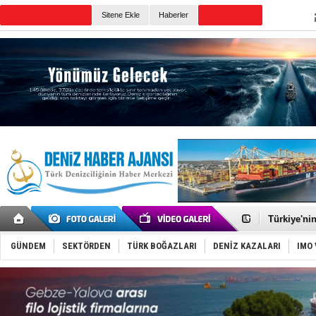
TURKISH MARITIME
Sitene Ekle
Haberler
CANLI YAYIN
Günün Haberleri
TÜRKLİM Ba
SOCAR da M
Türkiye'nin
Dünyanın e
Hürmüz’de
GÜNDEM
SEKTÖRDEN
TÜRK BOĞAZLARI
DENİZ KAZALARI
IMO 
Rusya'nın g
Keşfedildi
D-Marin, A
Van’da inş
ASEAN ilk 