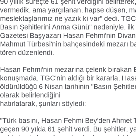
90 yıllık süreçte 61 şehit verdiğini belirterek, 
vermedik, ama yargılanan, hapse düşen, 
meslektaşlarımız ne yazık ki var'' dedi.
TGC 
Basın Şehitlerini Anma Günü'' nedeniyle, ilk
Gazetesi Başyazarı Hasan Fehmi'nin Divany
Mahmut Türbesi'nin bahçesindeki mezarı b
tören düzenlendi.
Hasan Fehmi'nin mezarına çelenk bırakan E
konuşmada, TGC'nin aldığı bir kararla, Has
öldürüldüğü 6 Nisan tarihinin ''Basın Şehitl
olarak belirlendiğini
hatırlatarak, şunları söyledi:
''Türk basını, Hasan Fehmi Bey'den Ahmet T
geçen 90 yılda 61 şehit verdi. Bu şehitler, ya