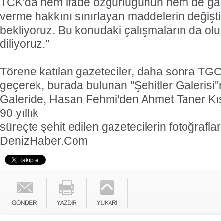
TCK'da hem ifade özgürlüğünün hem de gaz
verme hakkını sınırlayan maddelerin değiştir
bekliyoruz. Bu konudaki çalışmaların da o
diliyoruz.''
Törene katılan gazeteciler, daha sonra TG
geçerek, burada bulunan ''Şehitler Galerisi''ni
Galeride, Hasan Fehmi'den Ahmet Taner Kış
90 yıllık
süreçte şehit edilen gazetecilerin fotoğrafları
DenizHaber.Com