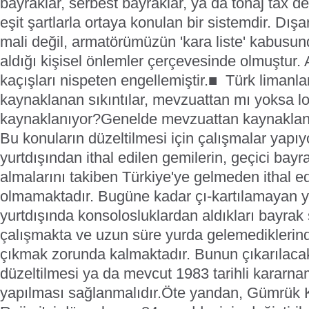
bayraklar, serbest bayraklar, ya da tonaj tax d
eşit şartlarla ortaya konulan bir sistemdir. Dış
mali değil, armatörümüzün 'kara liste' kabusun
aldığı kişisel önlemler çerçevesinde olmuştur. A
kaçışları nispeten engellemiştir.
■ Türk limanla
kaynaklanan sıkıntılar, mevzuattan mı yoksa l
kaynaklanıyor?
Genelde mevzuattan kaynaklanan
Bu konuların düzeltilmesi için çalışmalar yapıy
yurtdışından ithal edilen gemilerin, geçici ba
almalarını takiben Türkiye'ye gelmeden ithal 
olmamaktadır. Bugüne kadar çı-kartılamayan y
yurtdışında konsolosluklardan aldıkları bayrak
çalışmakta ve uzun süre yurda gelemediklerin
çıkmak zorunda kalmaktadır. Bunun çıkarılacak
düzeltilmesi ya da mevcut 1983 tarihli kararn
yapılması sağlanmalıdır.
Öte yandan, Gümrük K