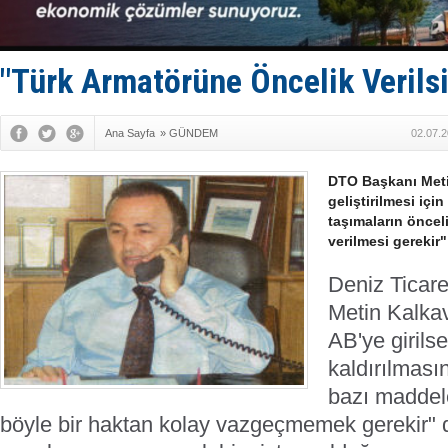
Fairline, T
Baltık Deni
Runit kubb
Limana dad
"Türk Armatörüne Öncelik Verilsi
Türk Loydu
Ana Sayfa
»
GÜNDEM
02.07.2
DTO Başkanı Meti
geliştirilmesi içi
taşımaların öncel
verilmesi gerekir"
Deniz Ticar
Metin Kalkav
AB'ye girils
kaldırılması
bazı maddele
böyle bir haktan kolay vazgeçmemek gerekir" diy