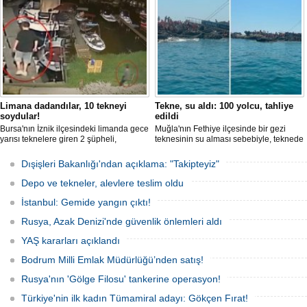
Limana dadandılar, 10 tekneyi
Tekne, su aldı: 100 yolcu, tahliye
soydular!
edildi
Bursa'nın İznik ilçesindeki limanda gece
Muğla'nın Fethiye ilçesinde bir gezi
yarısı teknelere giren 2 şüpheli,
teknesinin su alması sebebiyle, teknede
elektronik cihazlar ve değerli eşyalar
bulunan 100 yolcu tahliye edildi,
çaldı. Olay, güvenlik kameralarına
teknenin batmaması için bölgede
Dışişleri Bakanlığı'ndan açıklama: "Takipteyiz"
yansıdı, tekne sahiplerinin ihbarıyla
kurtarma çalışması başlatıldı.
jandarma inceleme başlattı.
Depo ve tekneler, alevlere teslim oldu
İstanbul: Gemide yangın çıktı!
Rusya, Azak Denizi'nde güvenlik önlemleri aldı
YAŞ kararları açıklandı
Bodrum Milli Emlak Müdürlüğü’nden satış!
Rusya'nın 'Gölge Filosu' tankerine operasyon!
Türkiye'nin ilk kadın Tümamiral adayı: Gökçen Fırat!