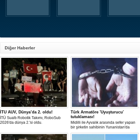
Diğer Haberler
İTU AUV, Dünya’da 2. oldu!
Türk Armatöre 'Uyuşturucu'
tutuklaması!
İTÜ Sualtı Robotik Takımı, RoboSub
2026'da dünya 2.'si oldu.
Midilli ile Ayvalık arasında sefer yapan
bir şirketin sahibinin Yunanistan'da
tutuklandığı bildirildi.