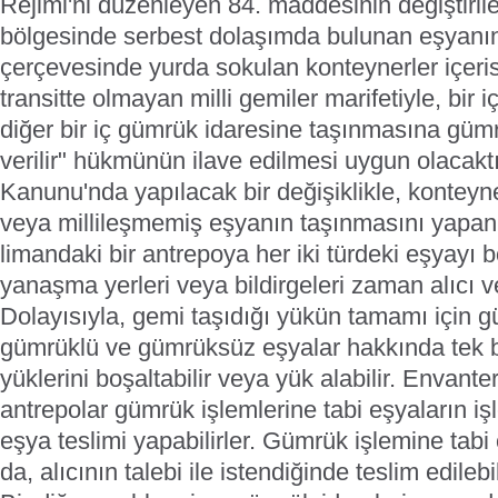
Rejimi'ni düzenleyen 84. maddesinin değiştiril
bölgesinde serbest dolaşımda bulunan eşyanın, 
çerçevesinde yurda sokulan konteynerler içeris
transitte olmayan milli gemiler marifetiyle, bir
diğer bir iç gümrük idaresine taşınmasına gümr
verilir" hükmünün ilave edilmesi uygun olacaktı
Kanunu'nda yapılacak bir değişiklikle, konteyner
veya millileşmemiş eşyanın taşınmasını yapan
limandaki bir antrepoya her iki türdeki eşyayı b
yanaşma yerleri veya bildirgeleri zaman alıcı ve
Dolayısıyla, gemi taşıdığı yükün tamamı için g
gümrüklü ve gümrüksüz eşyalar hakkında tek bi
yüklerini boşaltabilir veya yük alabilir. Envanter
antrepolar gümrük işlemlerine tabi eşyaların işle
eşya teslimi yapabilirler. Gümrük işlemine tabi
da, alıcının talebi ile istendiğinde teslim edilebil