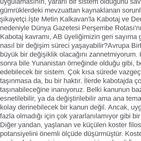
uygulamasının, yararlı bir sistem olduğunu sa
gümrüklerdeki mevzuattan kaynaklanan sorunl
şikayetçi.İşte Metin Kalkavan'la Kabotaj ve De
nedeniyle Dünya Gazetesi Perşembe Rotası'nın 
Kabotaj kavramı, AB üyeliğimizin geri sayıma g
nasıl bir değişim süreci yaşayabilir?
Avrupa Birl
büyük bir değişiklik olacağını zannetmiyorum. 
sonra bile Yunanistan örneğinde olduğu gibi, b
edebilecek bir sistem. Çok kısa sürede vazge
taşınmasa da, bu bir haktır. İlerde kabotajda 
taşınabileceğine inanıyoruz. Belki kanunun ba
esnetilebilir, ya da değiştirilebilir ama ana tem
kolay derinebilecek bir kanun değil. Ancak, u
fazla olmadığı için çok yararlanılamıyor gibi bir 
Diğer yandan, yaşlanan ve küçülen koster filos
potansiyelini önemli ölçüde düşürmüştür. Koste