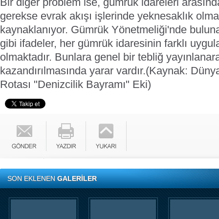
Bir diğer problem ise, gümrük idareleri arası
gerekse evrak akışı işlerinde yeknesaklık ol
kaynaklanıyor. Gümrük Yönetmeliği'nde bulunan 
gibi ifadeler, her gümrük idaresinin farklı uy
olmaktadır. Bunlara genel bir tebliğ yayınlanar
kazandırılmasında yarar vardır.
(Kaynak: Düny
Rotası "Denizcilik Bayramı" Eki)
SON EKLENEN
GALERİLER