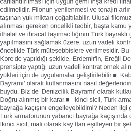
canlandırılması için uygun gemi inşa kredi fin
edilmelidir. Filonun yenilenmesi ve tonajın artı
taşınan yük miktarı çoğaltılabilir. Ulusal filomuz
alınması gereken öncelikli tedbir, başta kamu 
ithalat ve ihracat taşımacılığının Türk bayraklı
yapılmasını sağlamak üzere, uzun vadeli kontra
öncelikle Türk müteşebbislere verilmesidir. B
Kore'de yapıldığı şekilde, Erdemir'in, Ereğli Den
prensipte yaptığı uzun vadeli kontrat örnek alı
yükleri için de uygulamalar geliştirilebilir.
■ Kabo
Bayramı' olarak kutlanmasını nasıl değerlendi
buydu. Biz de 'Denizcilik Bayramı' olarak kutla
Doğru alınmış bir karar.
■ İkinci sicil, Türk ar
bayrağa kaçışını engelleyebildimi? Neden ilgi
Türk armatörünün yabancı bayrağa kaçışında ci
İkinci sicil, mali olarak kayıtları eşitleyen bir şe