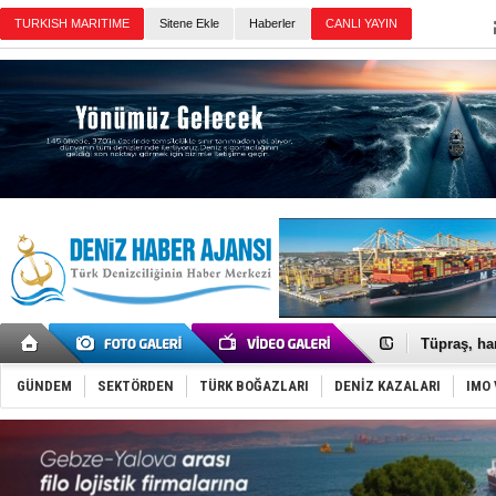
TURKISH MARITIME
Sitene Ekle
Haberler
CANLI YAYIN
Günün Haberleri
Anadolu Te
Derince, I
Tüpraş, ha
İTU AUV, D
LNG taşıma
GÜNDEM
SEKTÖRDEN
TÜRK BOĞAZLARI
DENİZ KAZALARI
IMO 
PROYAD, yat
Türkiye-Ir
Türk Armat
Deniz turi
DÖDER, 28.