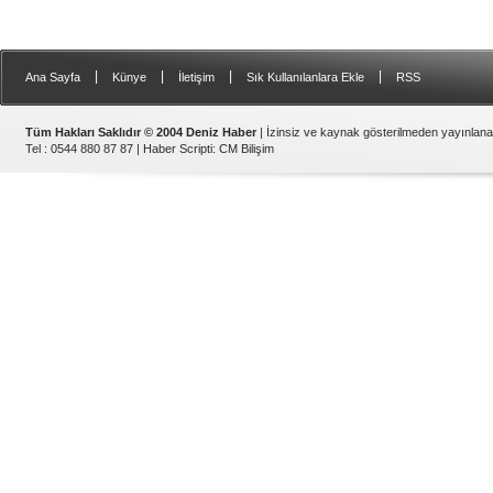
|
|
|
|
Ana Sayfa
Künye
İletişim
Sık Kullanılanlara Ekle
RSS
Tüm Hakları Saklıdır © 2004 Deniz Haber
| İzinsiz ve kaynak gösterilmeden yayınlan
Tel : 0544 880 87 87 |
Haber Scripti
:
CM Bilişim