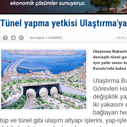
Hürmüz’de
Rusya'nın g
Keşfedildi
D-Marin, A
Tünel yapma yetkisi Ulaştırma'ya 
Van’da inş
Ana Sayfa
»
GÜNDEM
28.04.2
Ulaştırma Bakanlı
denizaltı tünel g
için yetki veren 
Kurulu'nda kabul 
Ulaştırma Ba
Görevleri H
değişiklik y
iki yakasını 
bağlayan her
tüp ve tünel gibi ulaşım altyapı işlerini, yap-iş