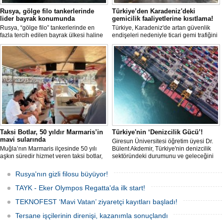
Rusya, gölge filo tankerlerinde
Türkiye’den Karadeniz'deki
lider bayrak konumunda
gemicilik faaliyetlerine kısıtlama!
Rusya, “gölge filo” tankerlerinde en
Türkiye, Karadeniz'de artan güvenlik
fazla tercih edilen bayrak ülkesi haline
endişeleri nedeniyle ticari gemi trafiğini
geldi. Yaptırım baskısının artmasıyla
kısıtlamaya başladı. Bu durum,
birlikte çok sayıda tanker Rus bayrağına
bölgedeki gıda güvenliğini tehdit ediyor.
geçerken, bu durum küresel denizcilik
yaptırımlarının uygulanması açısından
yeni bir tablo ortaya koyuyor.
Taksi Botlar, 50 yıldır Marmaris’in
Türkiye'nin ‘Denizcilik Gücü’!
mavi sularında
Giresun Üniversitesi öğretim üyesi Dr.
Muğla’nın Marmaris ilçesinde 50 yılı
Bülent Akdemir, Türkiye'nin denizcilik
aşkın süredir hizmet veren taksi botlar,
sektöründeki durumunu ve geleceğini
hem ulaşım hem de turistik gezi
değerlendirdi.
amacıyla kullanılmaya devam ediyor.
Rusya'nın gizli filosu büyüyor!
TAYK - Eker Olympos Regatta'da ilk start!
TEKNOFEST ‘Mavi Vatan’ ziyaretçi kayıtları başladı!
Tersane işçilerinin direnişi, kazanımla sonuçlandı