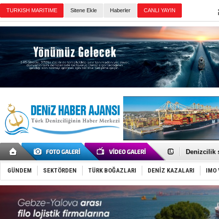
Sitene Ekle
Haberler
Günün Haberleri
Rusya, göl
Enejota ti
Denizcilik
Türkiye’den
‘14. Olymp
GÜNDEM
SEKTÖRDEN
TÜRK BOĞAZLARI
DENİZ KAZALARI
IMO 
Taksi Botla
TÜRKLİM Ba
SOCAR da M
Türkiye'nin
Dünyanın e