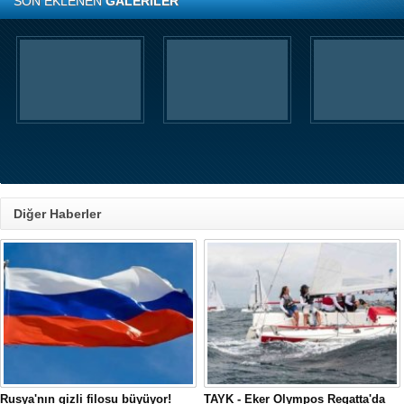
SON EKLENEN
GALERİLER
Diğer Haberler
Rusya'nın gizli filosu büyüyor!
TAYK - Eker Olympos Regatta'da