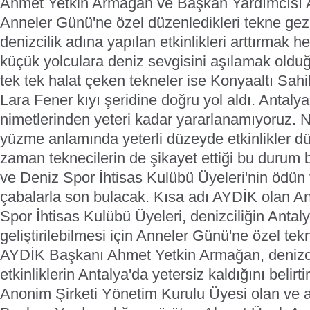
Ahmet Yetkin Armağan ve Başkan Yardımcısı 
Anneler Günü'ne özel düzenledikleri tekne gez
denizcilik adına yapılan etkinlikleri arttırmak 
küçük yolculara deniz sevgisini aşılamak oldu
tek tek halat çeken tekneler ise Konyaaltı Sahi
Lara Fener kıyı şeridine doğru yol aldı.
Antalya
nimetlerinden yeteri kadar yararlanamıyoruz. N
yüzme anlamında yeterli düzeyde etkinlikler 
zaman teknecilerin de şikayet ettiği bu durum 
ve Deniz Spor İhtisas Kulübü Üyeleri'nin ödün 
çabalarla son bulacak. Kısa adı AYDİK olan A
Spor İhtisas Kulübü Üyeleri, denizciliğin Antal
geliştirilebilmesi için Anneler Günü'ne özel tek
AYDİK Başkanı Ahmet Yetkin Armağan, denizci
etkinliklerin Antalya'da yetersiz kaldığını belir
Anonim Şirketi Yönetim Kurulu Üyesi olan ve