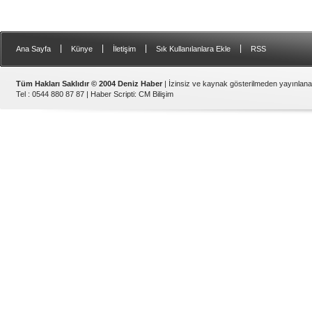
|
|
|
|
Ana Sayfa
Künye
İletişim
Sık Kullanılanlara Ekle
RSS
Tüm Hakları Saklıdır © 2004 Deniz Haber
| İzinsiz ve kaynak gösterilmeden yayınlan
Tel : 0544 880 87 87 |
Haber Scripti
:
CM Bilişim