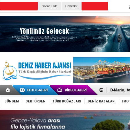
TURKISH MARITIME
Sitene Ekle
Haberler
CANLI YAYIN
Günün Haberleri
Rusya'nın g
Keşfedildi
D-Marin, A
Van’da inş
ASEAN ilk 
GÜNDEM
SEKTÖRDEN
TÜRK BOĞAZLARI
DENİZ KAZALARI
IMO 
TAYK - Eke
İstanbul v
TEKNOFEST 
Tersane işç
İngiliz akt