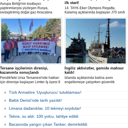
ilk start!
Avrupa Birliği'nin kısıtlayıcı
yaptırımlarıyla yüzleşen Rusya,
14. TAYK-Eker Olympos Regatta,
sıvılaştırılmış doğal gaz ihracatına
Kalamış açıklarında başlayan J70 sınıfı
devam edebilmek için gizli bir filo
yarışlarıyla ilk startını verdi. İstanbul'u 10
geliştiriyor.
gün boyunca yelken coşkusuyla
buluşturacak organizasyonun ilk
gününde 9 tekne rüzgârla buluştu.
Tersane işçilerinin direnişi,
İngiliz aktivistler, gemide mahsur
kazanımla sonuçlandı
kaldı!
Pendik'teki Ursa Tersanesi'nde hakları
İzlanda açıklarında balina avını
için direnişe başlayan Limter-İş üyesi 8
engellemeye çalışırken güvenlik
işçinin mücadelesi sonuç verdi. İşveren,
güçlerince durdurulan Bandero adlı
arabulucu görüşmesinde tüm
protesto gemisindeki 21 çevre aktivisti,
Türk Armatöre 'Uyuşturucu' tutuklaması!
alacakların ödenmesini kabul etti.
günlerdir gemiden çıkmalarına izin
Sendika, sözlerin tutulmaması halinde
verilmediğini ve temel haklarının ihlal
Baltık Denizi'nde tarih yazıldı!
direnişin süreceğini açıkladı
edildiğini öne sürdü. Mürettebatta iki
Britanyalı aktivist de bulunuyor.
Limana dadandılar, 10 tekneyi soydular!
Tekne, su aldı: 100 yolcu, tahliye edildi
Bacasında yangın çıkan Tanker, demirletildi