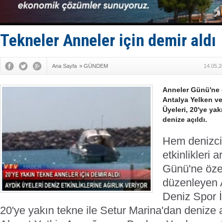
FESCO, Kar
DESE, BIMC
GİMBİRDER 
35 milyon T
Tekneler Anneler için demir aldı
İnsansız c
Ana Sayfa
»
GÜNDEM
14.05.2
Anneler Günü'ne 
Antalya Yelken ve
Üyeleri, 20'ye yak
denize açıldı.
Hem denizcil
etkinlikleri
Günü'ne özel
düzenleyen 
Deniz Spor İ
20'ye yakın tekne ile Setur Marina'dan denize a