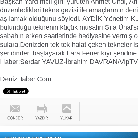
Başkan Yardımcılığını yürüten Ahmet Ünal, An
düzenledikleri tekne gezisi ile amaçlarının den
aşılamak olduğunu söyledi.
AYDİK Yönetim Kur
bulunduğu teknenin küçük musafiri Sıla Ünal'
sabahın erken saatlerinde hediyesine vermiş o
sulara.
Denizden tek tek halat çeken tekneler i
şeridinden başlayarak Lara Fener kıyı şeridine 
Haber:Serdar YAVUZ-İbrahim DAVRAN/VipTV
DenizHaber.Com