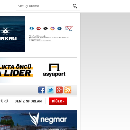
°C
TÜRÜ
DENİZ SPORLARI
DİĞER »
du
tı