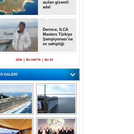
açılan gizemli
ada!
Derince, ILCA
Masters Türkiye
Şampiyonası’na
ev sahipliği
yapacak
|
|
DÜN
BU HAFTA
BU AY
O GALERİ
emi içinde gemi” 
Dünyada tek! 
konsepti ile MSC 
Denizaltı yüzer 
Splendida
havuzu intikal 
seyrine başladı