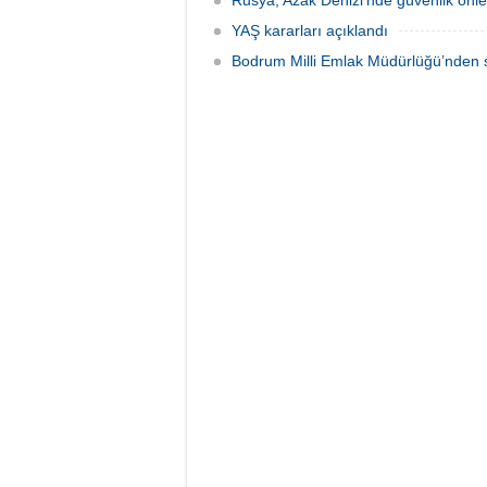
Rusya, Azak Denizi'nde güvenlik önle
YAŞ kararları açıklandı
Bodrum Milli Emlak Müdürlüğü’nden s