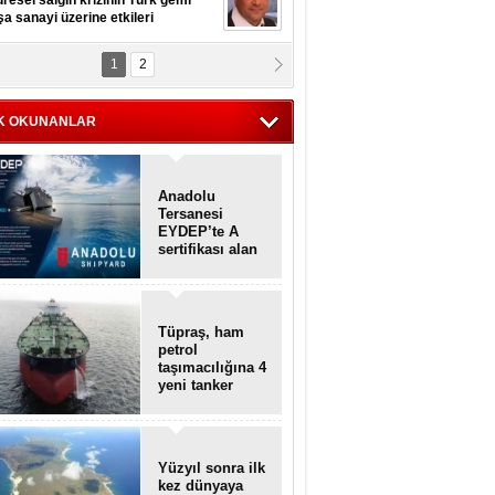
resel salgın krizinin Türk gemi
şa sanayi üzerine etkileri
1
2
pt. MESUT AZMİ GÖKSOY
lavuz kaptan kardeşlerime
hafen...
K OKUNANLAR
Anadolu
Tersanesi
EYDEP’te A
sertifikası alan
ilk tersane oldu
Tüpraş, ham
petrol
taşımacılığına 4
yeni tanker
daha ekliyor
Yüzyıl sonra ilk
kez dünyaya