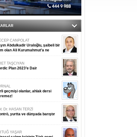
sane oldu
ipliği yapacak
ekliyor
ZARLAR
ECEP CANPOLAT
yın Abdulkadir Uraloğlu, şaibeli bir
im olan Ali Kurumahmut’a ne
nışıyorsunuz?
RET TAŞCIYAN
rdic Plan 2023’e Dair
URNAL
rli geçmişi olanlar, ahlak dersi
eremez!
t. Dr. HASAN TERZİ
ntrö, yurtta ve dünyada barıştır
RTUĞ YAŞAR