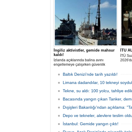
gün boyunca yelken coşkusuyla
odaklan
buluşturacak organizasyonun ilk
tarihle
gününde 9 tekne rüzgârla buluştu.
Komutan
İngiliz aktivistler, gemide mahsur
İTU AU
kaldı!
İTÜ Sua
İzlanda açıklarında balina avını
2026'da
engellemeye çalışırken güvenlik
güçlerince durdurulan Bandero adlı
protesto gemisindeki 21 çevre aktivisti,
Baltık Denizi'nde tarih yazıldı!
günlerdir gemiden çıkmalarına izin
verilmediğini ve temel haklarının ihlal
Limana dadandılar, 10 tekneyi soydul
edildiğini öne sürdü. Mürettebatta iki
Tekne, su aldı: 100 yolcu, tahliye edil
Britanyalı aktivist de bulunuyor.
Bacasında yangın çıkan Tanker, demir
Dışişleri Bakanlığı'ndan açıklama: "Ta
Depo ve tekneler, alevlere teslim old
İstanbul: Gemide yangın çıktı!