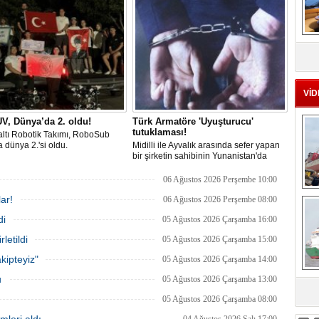
an etkinliği, 20-23 Ağustos
arabulucu görüşmesinde tüm
ri arasında Gölcük Tersanesi
alacakların ödenmesini kabul etti.
lığı’nda gerçekleştirilecek.
Sendika, sözlerin tutulmaması halinde
direnişin süreceğini açıkladı
MS
eu
VİD
V, Dünya’da 2. oldu!
Türk Armatöre 'Uyuşturucu'
tutuklaması!
ltı Robotik Takımı, RoboSub
 dünya 2.'si oldu.
Midilli ile Ayvalık arasında sefer yapan
bir şirketin sahibinin Yunanistan'da
tutuklandığı bildirildi.
06 Ağustos 2026 Perşembe 10:00
Ç
ar!
06 Ağustos 2026 Perşembe 08:00
di
05 Ağustos 2026 Çarşamba 16:00
letildi
05 Ağustos 2026 Çarşamba 15:00
kipteyiz"
05 Ağustos 2026 Çarşamba 14:00
u
05 Ağustos 2026 Çarşamba 13:00
sa
05 Ağustos 2026 Çarşamba 08:00