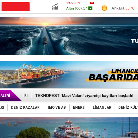
13779.39
Ankara
33 °C
Altın
6667.17
İzmir
38 °C
Dolar
47.6947
Antalya
31 °C
Euro
55.1957
Muğla
32 °C
Çanakkale
34 
TAYK - Eker Olympos Regatta'da ilk start!
İstanbul ve Çanakkale: 6 ayda 40.000 gemi
TEKNOFEST ‘Mavi Vatan’ ziyaretçi kayıtları başladı!
Tersane işçilerinin direnişi, kazanımla sonuçlandı
İngiliz aktivistler, gemide mahsur kaldı!
RI
DENİZ KAZALARI
IMO VE AB
ENERJİ
LİMANLAR
DENİZ KÜL
FESCO, Karadeniz'de yeni sevkiyat taleplerini durdur
DESE, BIMCO’ya katıldı
GİMBİRDER gemi inşa yan sanayinin sorunlarını tartış
35 milyon TL'lik tekne projesinde karar çıktı
İnsansız cankurtaran ihalesini BlueForge kazandı