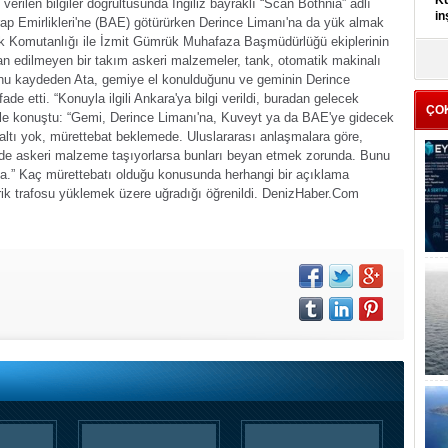
Kü
verilen bilgiler doğrultusunda İngiliz bayraklı “Scan Bothnia” adlı
in
Arap Emirlikleri'ne (BAE) götürürken Derince Limanı'na da yük almak
nlik Komutanlığı ile İzmit Gümrük Muhafaza Başmüdürlüğü ekiplerinin
K
 edilmeyen bir takım askeri malzemeler, tank, otomatik makinalı
Kı
unu kaydeden Ata, gemiye el konulduğunu ve geminin Derince
it
fade etti.
“Konuyla ilgili Ankara'ya bilgi verildi, buradan gelecek
ÇO
öyle konuştu: “Gemi, Derince Limanı'na, Kuveyt ya da BAE'ye gidecek
zaltı yok, mürettebat beklemede. Uluslararası anlaşmalara göre,
nde askeri malzeme taşıyorlarsa bunları beyan etmek zorunda. Bunu
da.”
Kaç mürettebatı olduğu konusunda herhangi bir açıklama
ik trafosu yüklemek üzere uğradığı öğrenildi.
DenizHaber.Com