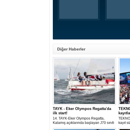
Diğer Haberler
TAYK - Eker Olympos Regatta'da
TEKNOF
ilk start!
kayıtla
14. TAYK-Eker Olympos Regatta,
TEKNOF
Kalamış açıklarında başlayan J70 sınıfı
kayıt s
yarışlarıyla ilk startını verdi. İstanbul'u 10
denizci