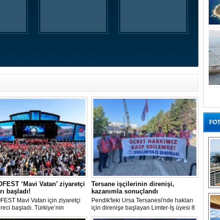
FOT
EST ‘Mavi Vatan’ ziyaretçi
Tersane işçilerinin direnişi,
rı başladı!
kazanımla sonuçlandı
“G
EST Mavi Vatan için ziyaretçi
Pendik'teki Ursa Tersanesi'nde hakları
üreci başladı. Türkiye’nin
için direnişe başlayan Limter-İş üyesi 8
lik ve savunma teknolojilerine
işçinin mücadelesi sonuç verdi. İşveren,