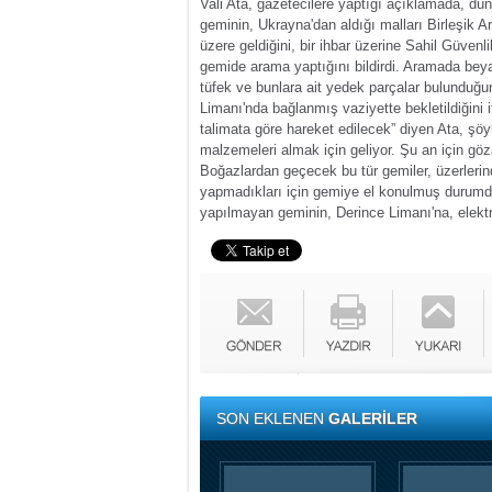
Vali Ata, gazetecilere yaptığı açıklamada, dün 
geminin, Ukrayna'dan aldığı malları Birleşik 
üzere geldiğini, bir ihbar üzerine Sahil Güve
gemide arama yaptığını bildirdi.
Aramada beyan
tüfek ve bunlara ait yedek parçalar bulunduğ
Limanı'nda bağlanmış vaziyette bekletildiğini i
talimata göre hareket edilecek” diyen Ata, ş
malzemeleri almak için geliyor. Şu an için gö
Boğazlardan geçecek bu tür gemiler, üzerleri
yapmadıkları için gemiye el konulmuş durum
yapılmayan geminin, Derince Limanı'na, elektr
SON EKLENEN
GALERİLER