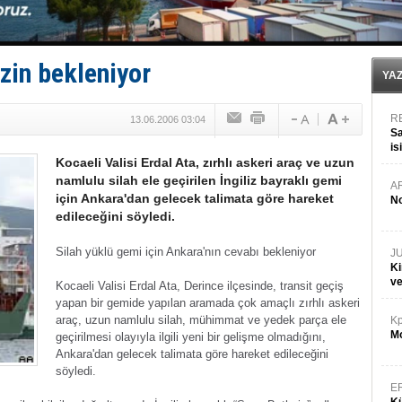
Yüzyıl sonra ilk kez dünyaya açılan gizemli ada!
Anadolu Tersanesi EYDEP’te A sertifikası alan ilk ter
Derince, ILCA Masters Türkiye Şampiyonası’na ev sah
Tüpraş, ham petrol taşımacılığına 4 yeni tanker daha 
izin bekleniyor
İTU AUV, Dünya’da 2. oldu!
YA
R
13.06.2006 03:04
Sa
is
Kocaeli Valisi Erdal Ata, zırhlı askeri araç ve uzun
da
namlulu silah ele geçirilen İngiliz bayraklı gemi
A
için Ankara'dan gelecek talimata göre hareket
No
edileceğini söyledi.
Silah yüklü gemi için Ankara'nın cevabı bekleniyor
J
Ki
v
Kocaeli Valisi Erdal Ata, Derince ilçesinde, transit geçiş
yapan bir gemide yapılan aramada çok amaçlı zırhlı askeri
araç, uzun namlulu silah, mühimmat ve yedek parça ele
Kp
Mo
geçirilmesi olayıyla ilgili yeni bir gelişme olmadığını,
Ankara'dan gelecek talimata göre hareket edileceğini
söyledi.
E