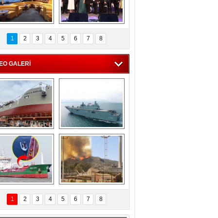
C'den 55 milyon 
5. Bosphorus Ship 
roluk turizm geliri 
Brokers Dinner, 
1
2
3
4
5
6
7
8
müjdesi
İstanbul’da yapıldı
EO GALERİ
eksan Tersanesi, 
TCG Anadolu, 
Başaran Bayrak 
tersane teknik 
tankerini suya 
seyrini tamamladı
indirdi
Göçmenlerin 
Milas’taki yangın 
imdadına Türk 
yeniden termik 
1
2
3
4
5
6
7
8
hipli MINA DENIZ 
santrallere doğru 
yetişti
ilerliyor