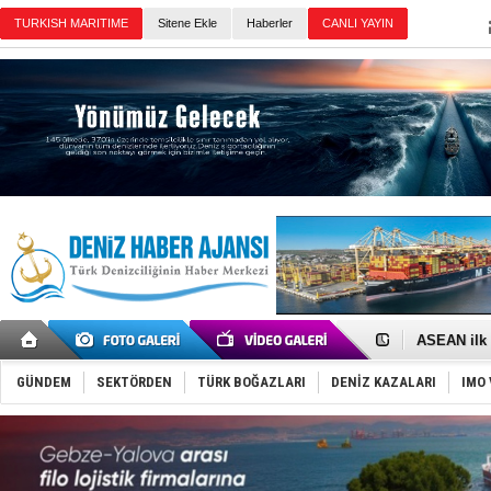
Sitene Ekle
Haberler
Günün Haberleri
D-Marin, A
Van’da inş
ASEAN ilk 
TAYK - Eke
İstanbul v
GÜNDEM
SEKTÖRDEN
TÜRK BOĞAZLARI
DENİZ KAZALARI
IMO 
TEKNOFEST 
Tersane işç
İngiliz akt
FESCO, Kar
DESE, BIMC