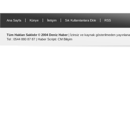
|
|
|
|
Ana Sayfa
Künye
İletişim
Sık Kullanılanlara Ekle
RSS
Tüm Hakları Saklıdır © 2004 Deniz Haber
| İzinsiz ve kaynak gösterilmeden yayınlan
Tel : 0544 880 87 87 |
Haber Scripti
:
CM Bilişim