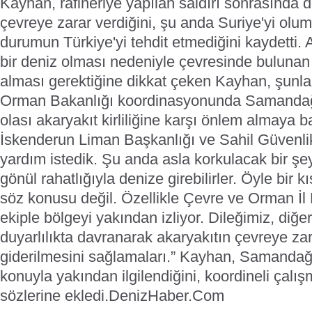
Kayhan, rafineriye yapılan saldırı sonrasında 
çevreye zarar verdiğini, şu anda Suriye'yi olu
durumun Türkiye'yi tehdit etmediğini kaydetti.
A
bir deniz olması nedeniyle çevresinde bulunan
alması gerektiğine dikkat çeken Kayhan, şunlar
Orman Bakanlığı koordinasyonunda Samandağ
olası akaryakıt kirliliğine karşı önlem almaya 
İskenderun Liman Başkanlığı ve Sahil Güvenli
yardım istedik. Şu anda asla korkulacak bir şe
gönül rahatlığıyla denize girebilirler. Öyle bir
söz konusu değil. Özellikle Çevre ve Orman İl
ekiple bölgeyi yakından izliyor. Dileğimiz, diğer
duyarlılıkta davranarak akaryakıtın çevreye z
giderilmesini sağlamaları.”
Kayhan, Samandağ
konuyla yakından ilgilendiğini, koordineli çalış
sözlerine ekledi.
DenizHaber.Com