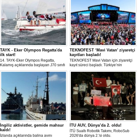
TAYK - Eker Olympos Regatta'da
TEKNOFEST ‘Mavi Vatan’ ziyaretçi
ilk start!
kayıtları başladı!
14. TAYK-Eker Olympos Regatta,
TEKNOFEST Mavi Vatan için ziyaretçi
Kalamış açıklarında başlayan J70 sınıfı
kayıt süreci başladı. Türkiye’nin
yarışlarıyla ilk startını verdi. İstanbul'u 10
denizcilik ve savunma teknolojilerine
gün boyunca yelken coşkusuyla
odaklanan etkinliği, 20-23 Ağustos
buluşturacak organizasyonun ilk
tarihleri arasında Gölcük Tersanesi
gününde 9 tekne rüzgârla buluştu.
Komutanlığı’nda gerçekleştirilecek.
İngiliz aktivistler, gemide mahsur
İTU AUV, Dünya’da 2. oldu!
kaldı!
İTÜ Sualtı Robotik Takımı, RoboSub
İzlanda açıklarında balina avını
2026'da dünya 2.'si oldu.