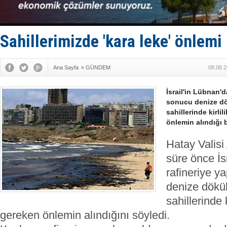
GİMBİRDER 
35 milyon T
İnsansız c
Yüzyıl son
Sahillerimizde 'kara leke' önlemi
Anadolu Te
Ana Sayfa
»
GÜNDEM
08.08.2
İsrail'in Lübnan'd
sonucu denize dö
sahillerinde kirli
önlemin alındığı be
Hatay Valisi
süre önce İs
rafineriye ya
denize dökü
sahillerinde 
gereken önlemin alındığını söyledi.