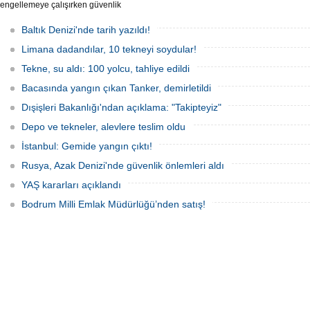
engellemeye çalışırken güvenlik
güçlerince durdurulan Bandero adlı
protesto gemisindeki 21 çevre aktivisti,
Baltık Denizi'nde tarih yazıldı!
günlerdir gemiden çıkmalarına izin
verilmediğini ve temel haklarının ihlal
Limana dadandılar, 10 tekneyi soydular!
edildiğini öne sürdü. Mürettebatta iki
Britanyalı aktivist de bulunuyor.
Tekne, su aldı: 100 yolcu, tahliye edildi
Bacasında yangın çıkan Tanker, demirletildi
Dışişleri Bakanlığı'ndan açıklama: "Takipteyiz"
Depo ve tekneler, alevlere teslim oldu
İstanbul: Gemide yangın çıktı!
Rusya, Azak Denizi'nde güvenlik önlemleri aldı
YAŞ kararları açıklandı
Bodrum Milli Emlak Müdürlüğü’nden satış!