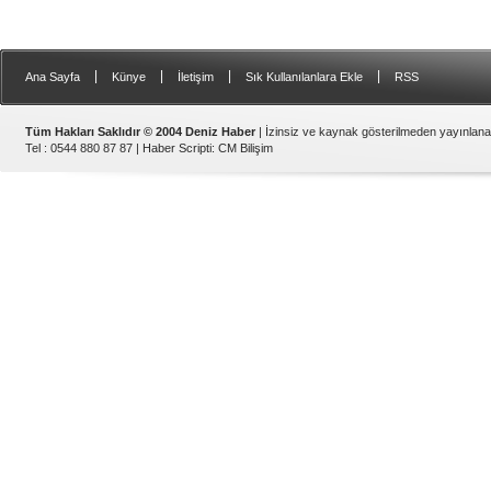
|
|
|
|
Ana Sayfa
Künye
İletişim
Sık Kullanılanlara Ekle
RSS
Tüm Hakları Saklıdır © 2004 Deniz Haber
| İzinsiz ve kaynak gösterilmeden yayınlan
Tel : 0544 880 87 87 |
Haber Scripti
:
CM Bilişim