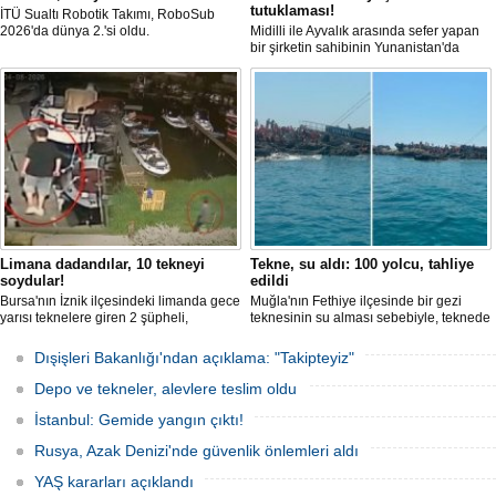
tutuklaması!
İTÜ Sualtı Robotik Takımı, RoboSub
2026'da dünya 2.'si oldu.
Midilli ile Ayvalık arasında sefer yapan
bir şirketin sahibinin Yunanistan'da
tutuklandığı bildirildi.
Limana dadandılar, 10 tekneyi
Tekne, su aldı: 100 yolcu, tahliye
soydular!
edildi
Bursa'nın İznik ilçesindeki limanda gece
Muğla'nın Fethiye ilçesinde bir gezi
yarısı teknelere giren 2 şüpheli,
teknesinin su alması sebebiyle, teknede
elektronik cihazlar ve değerli eşyalar
bulunan 100 yolcu tahliye edildi,
çaldı. Olay, güvenlik kameralarına
teknenin batmaması için bölgede
Dışişleri Bakanlığı'ndan açıklama: "Takipteyiz"
yansıdı, tekne sahiplerinin ihbarıyla
kurtarma çalışması başlatıldı.
jandarma inceleme başlattı.
Depo ve tekneler, alevlere teslim oldu
İstanbul: Gemide yangın çıktı!
Rusya, Azak Denizi'nde güvenlik önlemleri aldı
YAŞ kararları açıklandı