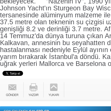
bekleyecek.
"Nazenin IV", 1990 yı
Johnson Yacht'ın Sturgeon Bay Wisc
tersanesinde alüminyum malzeme ile
37.5 metre olan teknenin su çizgisi 
genişliği 8.2 ve derinliği 3.7 metre. A
14 Temmuz'da dünya turuna çıkan A
Kalkavan, annesinin bu seyahatten d
hastalanması nedeniyle Eylül ayının 
yarım bırakarak İstanbul'a döndü. Ka
uğrak yerleri Mallorca ve Barselona 