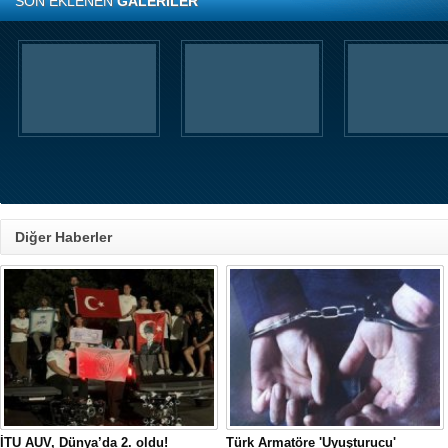
SON EKLENEN
GALERİLER
Diğer Haberler
İTU AUV, Dünya’da 2. oldu!
Türk Armatöre 'Uyuşturucu'