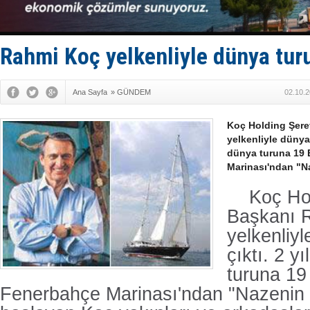
Fairline, T
Baltık Deni
Runit kubb
Limana dad
Rahmi Koç yelkenliyle dünya turu
Türk Loydu
Ana Sayfa
»
GÜNDEM
02.10.2
Koç Holding Şere
yelkenliyle dünya 
dünya turuna 19 
Marinası'ndan "Naz
Koç Ho
Başkanı 
yelkenliy
çıktı. 2 y
turuna 19
Fenerbahçe Marinası'ndan "Nazenin IV