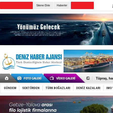
TURKISH MARITIME
Sitene Ekle
Haberler
CANLI YAYIN
Günün Haberleri
Anadolu Te
Derince, I
Tüpraş, ha
İTU AUV, D
LNG taşıma
GÜNDEM
SEKTÖRDEN
TÜRK BOĞAZLARI
DENİZ KAZALARI
IMO 
PROYAD, yat
Türkiye-Ir
Türk Armat
Deniz turi
DÖDER, 28.