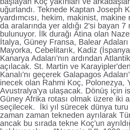
başlayan Koç yakınları ve arkadaşlar
uğurlandı. Teknede Kaptan Joseph Ka
yardımcısı, hekim, makinist, makine 
da aralarında yer aldığı 2'si bayan 7
bulunuyor. İlk durağı Atina olan Naz
İtalya, Güney Fransa, Balear Adaları
Mayorka, Cebelitarık, Kadiz (İspanya
Kanarya Adaları'nın ardından Atlant
açılacak. St. Martin ve Karayipler'
Kanalı'nı geçerek Galapagos Adaları'
inecek olan Rahmi Koç, Polonezya, 
Avustralya'ya ulaşacak. Dönüş için i
Güney Afrika rotası olmak üzere iki alt
seçilecek. İki yıl sürecek dünya turu
zaman zaman tekneden ayrılarak Tür
ancak bu sırada tekne Koç'un ayrıldı