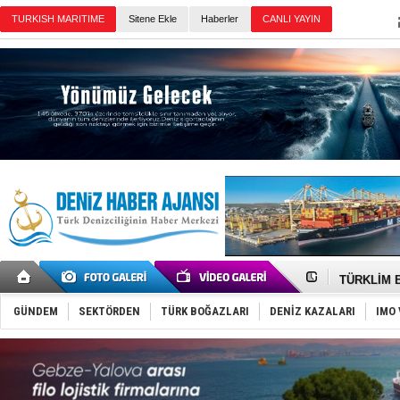
TURKISH MARITIME
Sitene Ekle
Haberler
CANLI YAYIN
Günün Haberleri
‘14. Olymp
Taksi Botla
TÜRKLİM Ba
SOCAR da M
Türkiye'nin
GÜNDEM
SEKTÖRDEN
TÜRK BOĞAZLARI
DENİZ KAZALARI
IMO 
Dünyanın e
Hürmüz’de
Rusya'nın g
Keşfedildi
D-Marin, A