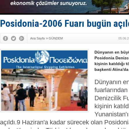
Van’da inş
ASEAN ilk 
TAYK - Eke
İstanbul v
Posidonia-2006 Fuarı bugün açıl
TEKNOFEST 
Ana Sayfa
»
GÜNDEM
05.06.2
Dünyanın en büyük
Posidonia Denizci
kişinin katıldığı
başkenti Atina'da 
Dünyanın en
fuarlarından
Denizcilik F
kişinin katıl
Yunanistan'ı
açıldı.
9 Haziran'a kadar sürecek olan Posidonia