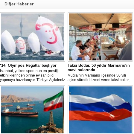
Diğer Haberler
‘14. Olympos Regatta’ başlıyor
Taksi Botlar, 50 yıldır Marmaris’in
mavi sularında
İstanbul, yelken sporunun en prestijli
etkinliklerinden birine ev sahipliği
Muğla’nın Marmaris ilçesinde 50 yılı
yapmaya hazırlanıyor. Türkiye Açıkdeniz
aşkın süredir hizmet veren taksi botlar,
Yarış Kulübü (TAYK), Türkiye Yelken
hem ulaşım hem de turistik gezi
Federasyonu ve Eker Süt Ürünleri iş
amacıyla kullanılmaya devam ediyor.
birliğiyle hayata geçirilecek olan 14.
TAYK - Eker Olympos Regatta, 7
Ağustos'ta start alacak ve 16 Ağustos'a
kadar deniz tutkunlarını bir araya
getirecek. "Rüzgâ