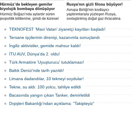
Hürmüz’de bekleyen gemiler
Rusya'nın gizli filosu büyüyor!
biyolojik bombaya dönüşüyor
Avrupa Birliği'nin kısıtlayıcı
Hürmüz Boğazı’nda aylardır süren
yaptırımlarıyla yüzleşen Rusya,
jeopolitik kilitlenme, şimdi de küresel
sıvılaştırılmış doğal gaz ihracatına
ölçekte bir çevre felaketinin kapısını
devam edebilmek için gizli bir filo
aralamış olabilir. Sıcak sularda
geliştiriyor.
TEKNOFEST ‘Mavi Vatan’ ziyaretçi kayıtları başladı!
hareketsiz bekleyen binden fazla gemi,
istilacı deniz canlıları için devasa bir
Tersane işçilerinin direnişi, kazanımla sonuçlandı
üreme merkezine dönüşmüş durumda.
İngiliz aktivistler, gemide mahsur kaldı!
İTU AUV, Dünya’da 2. oldu!
Türk Armatöre 'Uyuşturucu' tutuklaması!
Baltık Denizi'nde tarih yazıldı!
Limana dadandılar, 10 tekneyi soydular!
Tekne, su aldı: 100 yolcu, tahliye edildi
Bacasında yangın çıkan Tanker, demirletildi
Dışişleri Bakanlığı'ndan açıklama: "Takipteyiz"