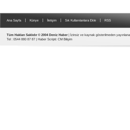
|
|
|
|
Ana Sayfa
Künye
İletişim
Sık Kullanılanlara Ekle
RSS
Tüm Hakları Saklıdır © 2004 Deniz Haber
| İzinsiz ve kaynak gösterilmeden yayınlan
Tel : 0544 880 87 87 |
Haber Scripti
:
CM Bilişim