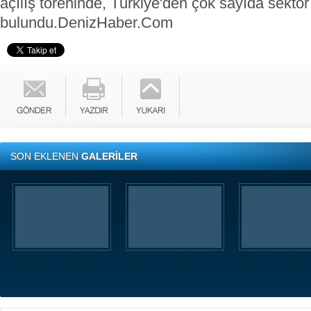
açılış töreninde, Türkiye'den çok sayıda sektör 
bulundu.
DenizHaber.Com
SON EKLENEN
GALERİLER