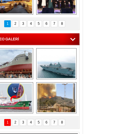
C'den 55 milyon 
5. Bosphorus Ship 
roluk turizm geliri 
Brokers Dinner, 
1
2
3
4
5
6
7
8
müjdesi
İstanbul’da yapıldı
EO GALERİ
eksan Tersanesi, 
TCG Anadolu, 
Başaran Bayrak 
tersane teknik 
tankerini suya 
seyrini tamamladı
indirdi
Göçmenlerin 
Milas’taki yangın 
imdadına Türk 
yeniden termik 
1
2
3
4
5
6
7
8
hipli MINA DENIZ 
santrallere doğru 
yetişti
ilerliyor