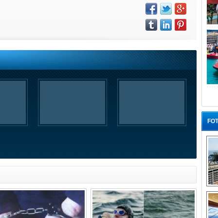
FOT
“G