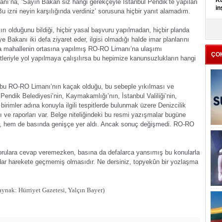
Kü
anı’na, ‘Sayın Bakan siz hangi gerekçeyle İstanbul Pendik’te yapılan
in
 izni neyin karşılığında verdiniz’ sorusuna hiçbir yanıt alamadım.
K
ırı olduğunu bildiği, hiçbir yasal başvuru yapılmadan, hiçbir planda
Kı
 Bakanı iki defa ziyaret eder, ilgisi olmadığı halde imar planlarını
it
da mahallenin ortasına yapılmış RO-RO Limanı’na ulaşımı
ÇO
itleriyle yol yapılmaya çalışılırsa bu hepimize kanunsuzlukların hangi
i bu RO-RO Limanı’nın kaçak olduğu, bu sebeple yıkılması ve
 Pendik Belediyesi’nin, Kaymakamlığı’nın, İstanbul Valiliği’nin,
irimler adına konuyla ilgili tespitlerde bulunmak üzere Denizcilik
azı ve raporları var. Belge niteliğindeki bu resmi yazışmalar bugüne
ldu, hem de basında genişçe yer aldı. Ancak sonuç değişmedi. RO-RO
lan sorulara cevap veremezken, basına da defalarca yansımış bu konularla
 kadar harekete geçmemiş olmasıdır. Ne dersiniz, topyekûn bir yozlaşma
aynak: Hürriyet Gazetesi, Yalçın Bayer)