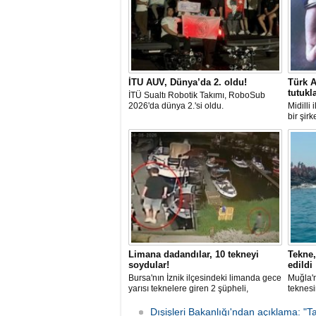
İTU AUV, Dünya’da 2. oldu!
Türk A
tutukl
İTÜ Sualtı Robotik Takımı, RoboSub
2026'da dünya 2.'si oldu.
Midilli
bir şir
tutuklan
Limana dadandılar, 10 tekneyi
Tekne,
soydular!
edildi
Bursa'nın İznik ilçesindeki limanda gece
Muğla'n
yarısı teknelere giren 2 şüpheli,
teknesi
elektronik cihazlar ve değerli eşyalar
bulunan
çaldı. Olay, güvenlik kameralarına
teknen
Dışişleri Bakanlığı'ndan açıklama: "Ta