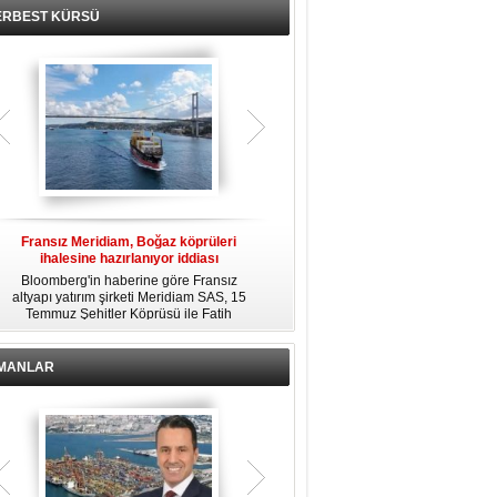
ERBEST KÜRSÜ
Fransız Meridiam, Boğaz köprüleri
Kendi yat limanına sahip en pahalı
ihalesine hazırlanıyor iddiası
özel adalar
Bloomberg'in haberine göre Fransız
Dünyanın en zengin insanlarından
altyapı yatırım şirketi Meridiam SAS, 15
bazıları için yaşam tarzının bir parçası
Temmuz Şehitler Köprüsü ile Fatih
sadece bir süper yat değil, aynı
R
Sultan Mehmet Köprüsü'nün
zamanda kendi yat limanı, helikopter
özelleştirilmesine yönelik ihaleyle
pisti ve seçkin villaları da içeren koca
ilgileniyor.
bir özel adadır.
İMANLAR