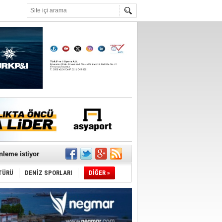
°C
nleme istiyor
TÜRÜ
DENİZ SPORLARI
DİĞER »
ediyor