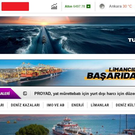
13798.82
Ankara
30 °C
CANLI YAYIN
Altın
6497.78
İzmir
30 °C
Dolar
47.591
Antalya
28 °C
Euro
54.9517
Muğla
26 °C
Çanakkale
32 
İTU AUV, Dünya’da 2. oldu!
LNG taşımacılığında maliyetler katlandı
PROYAD, yat mürettebatı için yurt dışı harcı için düze
Türkiye-Irak enerji hattında yeni dönem başlıyor
Türk Armatöre 'Uyuşturucu' tutuklaması!
RI
DENİZ KAZALARI
IMO VE AB
ENERJİ
LİMANLAR
DENİZ KÜL
Deniz turizminde yeni ‘Ceza Rejimi’!
DÖDER, 28. Dönem Yönetim Kurulu Başkanını seçti!
Fairline, Türkiye’de ‘SoleMarin’i seçti
Baltık Denizi'nde tarih yazıldı!
Runit kubbesi okyanusun derinliklerinde halkı tehdit 