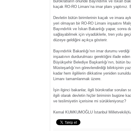
bürokratların önünde Bayındırlık ve İskan Bak
kaçak RO-RO Limanı’na imar planı yaptınız. Bu
Devletin bütün birimlerinin kaçak ve imara ayk
yeri olmayan bir RO-RO Limanı inşaatını Maliye
Bayındırlık ve İskan Bakanlığı yapar, sonra 
sağlayabilmek için viyadüklerle, tren yolu geç
düzeye geldiğini açıkça gösterir.
Bayındırlık Bakanlığı’nın imar durumu verdiğ
inşaatının durdurulması gerektiğini ifade eden
Büyükşehir Belediye Başkanlığı’nın, bütün bu b
Müsteşarlığı’nın görevlendirdiği bilirkişinin y
kadar hem ilgililerin dikkatine yeniden sunu
Limanı tamamlanmak üzere.
İşin ilginci bakanlar, ilgili bürokratlar soru
ilgili olarak devletin hiçbir biriminin bugüne
ve teslimiyetin içerisine mi sürükleniyoruz?
Kemal KUMKUMOĞLU İstanbul Milletvekili
(K