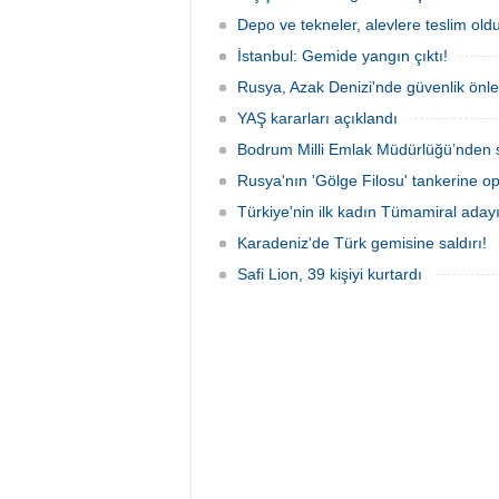
yansıdı, tekne sahiplerinin ihbarıyla
kurtarm
jandarma inceleme başlattı.
Depo ve tekneler, alevlere teslim old
İstanbul: Gemide yangın çıktı!
Rusya, Azak Denizi'nde güvenlik önle
YAŞ kararları açıklandı
Bodrum Milli Emlak Müdürlüğü’nden s
Rusya'nın 'Gölge Filosu' tankerine o
Türkiye'nin ilk kadın Tümamiral aday
Karadeniz'de Türk gemisine saldırı!
Safi Lion, 39 kişiyi kurtardı