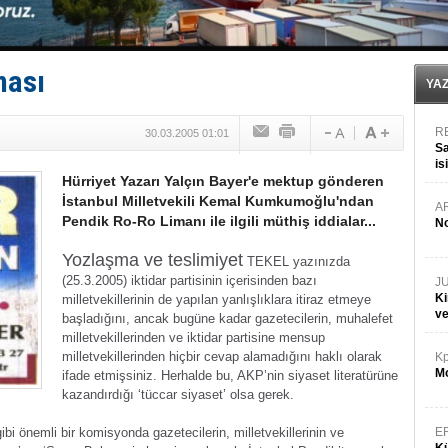
Limana dadandılar, 10 tekneyi soydular!
Türk Loydu’na Süveyş tonaj yetkisi
Hüseyin Mengi: “Yapay Zekâ, Ustanın yerini alamaz”
Hat-San Tersanesi’nden yüzer havuza omurga: NB26
ması
Med Marine’e yeni Römorkör!
YA
R
30.03.2005 01:01
Sa
is
Hürriyet Yazarı Yalçın Bayer'e mektup gönderen
da
İstanbul Milletvekili Kemal Kumkumoğlu'ndan
A
Pendik Ro-Ro Limanı ile ilgili müthiş iddialar...
No
Yozlaşma ve teslimiyet
TEKEL yazınızda
(25.3.2005) iktidar partisinin içerisinden bazı
J
Ki
milletvekillerinin de yapılan yanlışlıklara itiraz etmeye
v
başladığını, ancak bugüne kadar gazetecilerin, muhalefet
milletvekillerinden ve iktidar partisine mensup
milletvekillerinden hiçbir cevap alamadığını haklı olarak
Kp
Mo
ifade etmişsiniz.
Herhalde bu, AKP’nin siyaset literatürüne
kazandırdığı ‘tüccar siyaset’ olsa gerek.
bi önemli bir komisyonda gazetecilerin, milletvekillerinin ve
E