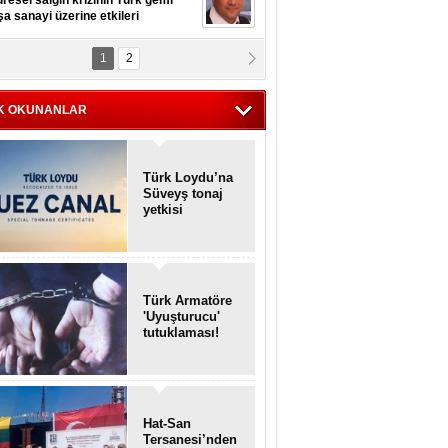
resel salgın krizinin Türk gemi
şa sanayi üzerine etkileri
1
2
pt. MESUT AZMİ GÖKSOY
lavuz kaptan kardeşlerime
hafen...
K OKUNANLAR
Türk Loydu’na
Süveyş tonaj
yetkisi
Türk Armatöre
'Uyuşturucu'
tutuklaması!
Hat-San
Tersanesi’nden