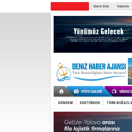
TURKISH MARITIME
Sitene Ekle
Haberler
Günün Haberleri
GÜNDEM
SEKTÖRDEN
TÜRK BOĞAZLA