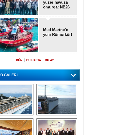
yüzer havuza
omurga: NB26
Med Marine’e
yeni Römorkör!
|
|
DÜN
BU HAFTA
BU AY
O GALERİ
emi içinde gemi” 
Dünyada tek! 
konsepti ile MSC 
Denizaltı yüzer 
Splendida
havuzu intikal 
seyrine başladı