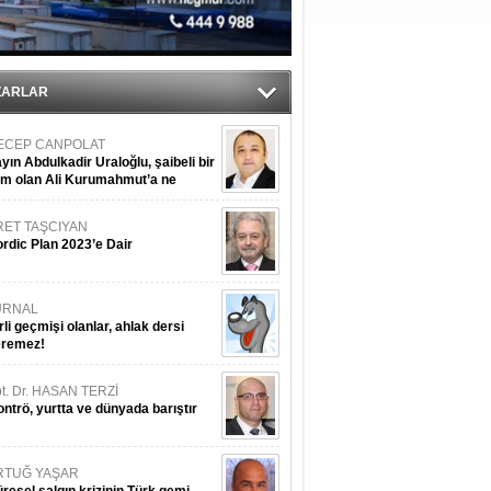
ZARLAR
ECEP CANPOLAT
yın Abdulkadir Uraloğlu, şaibeli bir
im olan Ali Kurumahmut’a ne
nışıyorsunuz?
RET TAŞCIYAN
rdic Plan 2023’e Dair
URNAL
rli geçmişi olanlar, ahlak dersi
eremez!
t. Dr. HASAN TERZİ
ntrö, yurtta ve dünyada barıştır
RTUĞ YAŞAR