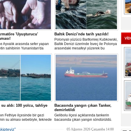
MS
eu
rmatöre 'Uyuşturucu'
Baltık Denizi'nde tarih yazıldı!
aması!
VİD
Polonyalı yüzücü Bartłomiej Kubkowski,
 ile Ayvalık arasında sefer yapan
Baltık Denizi üzerinde İsveç ile Polonya
ketin sahibinin Yunanistan'da
arasındaki mesafeyi yüzerek bu
dığı bildirildi.
başarının ilk örneği olarak tarihe geçti.
Ç
 su aldı: 100 yolcu, tahliye
Bacasında yangın çıkan Tanker,
demirletildi
ın Fethiye ilçesinde bir gezi
Gelibolu ilçesi açıklarında tankerin
nin su alması sebebiyle, teknede
bacasında çıkan yangın söndürüldü.
sa
 100 yolcu tahliye edildi,
Tanker, ardından Şevketiye Demir
in batmaması için bölgede
Sahası'na demirletildi.
kipteyiz"
05 Ağustos 2026 Çarşamba 14:00