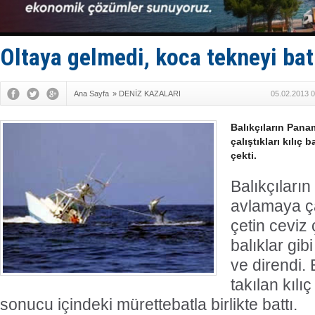
Kruvaziyer 
SES Yacht
Kargıcak K
Denizlerin 
Oltaya gelmedi, koca tekneyi bat
İstanbul: 
Ana Sayfa
»
DENİZ KAZALARI
05.02.2013 0
Balıkçıların Pana
çalıştıkları kılıç 
çekti.
Balıkçıları
avlamaya çal
çetin ceviz ç
balıklar gib
ve direndi. 
takılan kılı
sonucu içindeki mürettebatla birlikte battı.