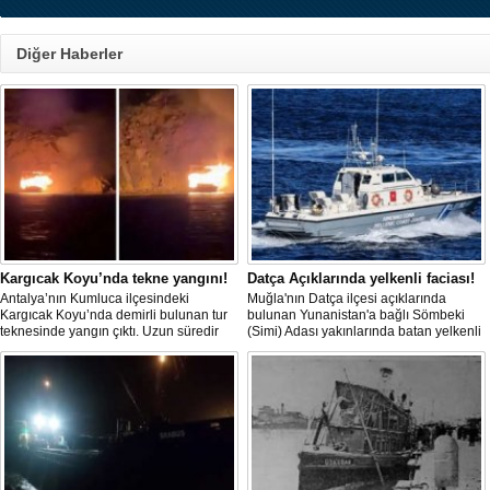
Diğer Haberler
Kargıcak Koyu’nda tekne yangını!
Datça Açıklarında yelkenli faciası!
Antalya’nın Kumluca ilçesindeki
Muğla'nın Datça ilçesi açıklarında
Kargıcak Koyu’nda demirli bulunan tur
bulunan Yunanistan'a bağlı Sömbeki
teknesinde yangın çıktı. Uzun süredir
(Simi) Adası yakınlarında batan yelkenli
kullanılmadığı belirtilen ve içerisinde
teknedeki 9 kişiden 8'i sağ olarak
kimsenin bulunmadığı tekne, itfaiyenin
kurtarılırken, kaybolan 1 kişi için deniz
karadan müdahale edememesi
ve havadan geniş çaplı arama kurtarma
nedeniyle tamamen yanarak
çalışması başlatıldı.
kullanılamaz hale geldi.