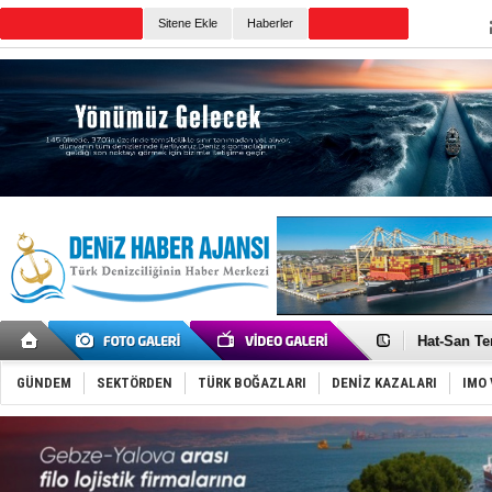
Sitene Ekle
Haberler
Günün Haberleri
Türk Loydu
Hüseyin Me
Hat-San Te
Med Marine
KOSDER’den
GÜNDEM
SEKTÖRDEN
TÜRK BOĞAZLARI
DENİZ KAZALARI
IMO 
Kalyoncu’da
Tekne, su a
Bacasında 
Dışişleri B
Depo ve tek