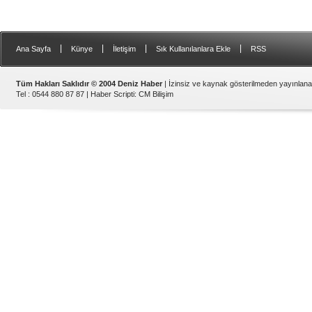
|
|
|
|
Ana Sayfa
Künye
İletişim
Sık Kullanılanlara Ekle
RSS
Tüm Hakları Saklıdır © 2004 Deniz Haber
| İzinsiz ve kaynak gösterilmeden yayınlan
Tel : 0544 880 87 87 |
Haber Scripti
:
CM Bilişim