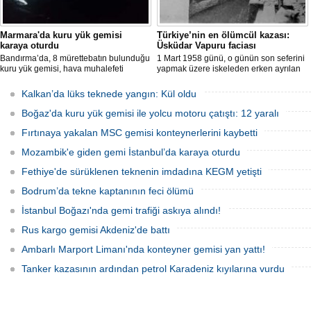
Marmara'da kuru yük gemisi
Türkiye’nin en ölümcül kazası:
karaya oturdu
Üsküdar Vapuru faciası
Bandırma’da, 8 mürettebatın bulunduğu
1 Mart 1958 günü, o günün son seferini
kuru yük gemisi, hava muhalefeti
yapmak üzere iskeleden erken ayrılan
nedeniyle karaya oturdu. Gemiyi
Üsküdar Vapuru bir daha geri
kurtarma çalışmaları sürüyor.
dönemedi.
Kalkan’da lüks teknede yangın: Kül oldu
Boğaz'da kuru yük gemisi ile yolcu motoru çatıştı: 12 yaralı
Fırtınaya yakalan MSC gemisi konteynerlerini kaybetti
Mozambik'e giden gemi İstanbul’da karaya oturdu
Fethiye'de sürüklenen teknenin imdadına KEGM yetişti
Bodrum’da tekne kaptanının feci ölümü
İstanbul Boğazı'nda gemi trafiği askıya alındı!
Rus kargo gemisi Akdeniz'de battı
Ambarlı Marport Limanı'nda konteyner gemisi yan yattı!
Tanker kazasının ardından petrol Karadeniz kıyılarına vurdu