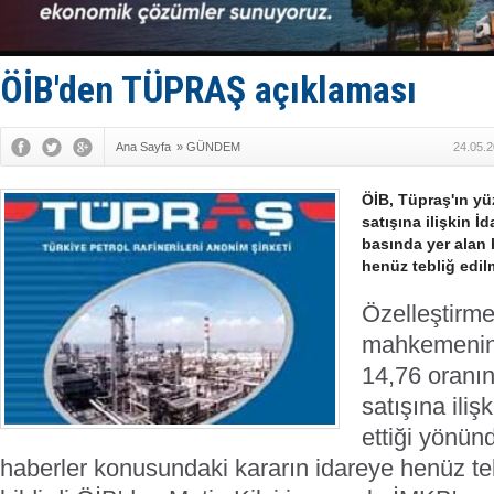
Denizcilik
Türkiye’den
‘14. Olymp
Taksi Botla
ÖİB'den TÜPRAŞ açıklaması
TÜRKLİM Ba
Ana Sayfa
»
GÜNDEM
24.05.2
ÖİB, Tüpraş'ın yü
satışına ilişkin İ
basında yer alan
henüz tebliğ edilm
Özelleştirme
mahkemenin 
14,76 oranın
satışına ilişk
ettiği yönün
haberler konusundaki kararın idareye henüz teb