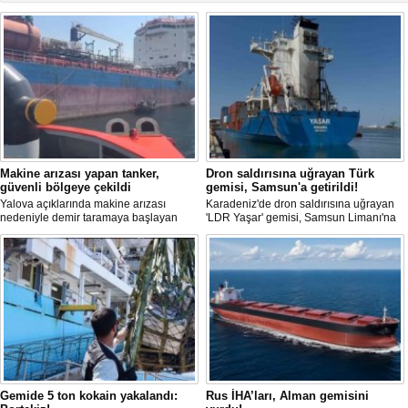
Makine arızası yapan tanker,
Dron saldırısına uğrayan Türk
güvenli bölgeye çekildi
gemisi, Samsun'a getirildi!
Yalova açıklarında makine arızası
Karadeniz'de dron saldırısına uğrayan
nedeniyle demir taramaya başlayan
'LDR Yaşar' gemisi, Samsun Limanı'na
tanker, römorkör eşliğinde güvenli
güvenli bir şekilde ulaştı. Saldırıda can
şekilde demirleme sahasına alındı.
kaybı yaşanmadı, ancak büyük çapta
maddi hasar oluştu.
Gemide 5 ton kokain yakalandı:
Rus İHA’ları, Alman gemisini