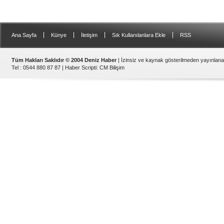
|
|
|
|
Ana Sayfa
Künye
İletişim
Sık Kullanılanlara Ekle
RSS
Tüm Hakları Saklıdır © 2004 Deniz Haber
| İzinsiz ve kaynak gösterilmeden yayınlan
Tel : 0544 880 87 87 |
Haber Scripti
:
CM Bilişim