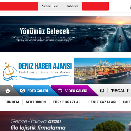
Sitene Ekle
Haberler
Günün Haberleri
Makine arı
Dron saldı
'REGAL 1' i
Gemide 5 t
Yakıt barcı
GÜNDEM
SEKTÖRDEN
TÜRK BOĞAZLARI
DENİZ KAZALARI
IMO 
Rus İHA’la
Karadeniz’
Tatil hesab
Rusya, göl
Enejota ti