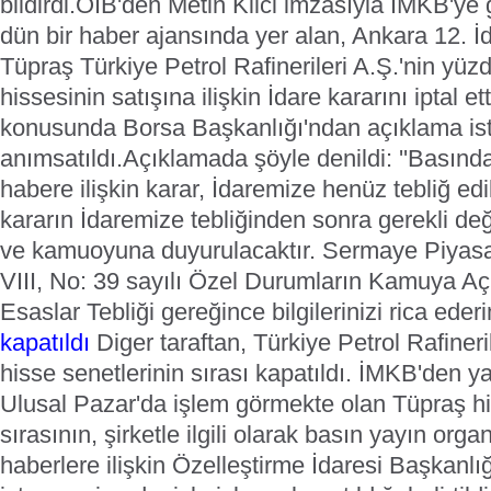
bildirdi.
ÖİB'den Metin Kilci imzasıyla İMKB'ye 
dün bir haber ajansında yer alan, Ankara 12. 
Tüpraş Türkiye Petrol Rafinerileri A.Ş.'nin yüz
hissesinin satışına ilişkin İdare kararını iptal e
konusunda Borsa Başkanlığı'ndan açıklama ist
anımsatıldı.
Açıklamada şöyle denildi: ''Basınd
habere ilişkin karar, İdaremize henüz tebliğ e
kararın İdaremize tebliğinden sonra gerekli de
ve kamuoyuna duyurulacaktır. Sermaye Piyasas
VIII, No: 39 sayılı Özel Durumların Kamuya Aç
Esaslar Tebliği gereğince bilgilerinizi rica ederi
kapatıldı
Diger taraftan, Türkiye Petrol Rafine
hisse senetlerinin sırası kapatıldı.
İMKB'den ya
Ulusal Pazar'da işlem görmekte olan Tüpraş h
sırasının, şirketle ilgili olarak basın yayın orga
haberlere ilişkin Özelleştirme İdaresi Başkanl