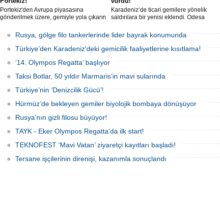
Portekiz!
vurdu!
Portekiz'den Avrupa piyasasına
Karadeniz’de ticari gemilere yönelik
gönderilmek üzere, gemiyle yola çıkarın
saldırılara bir yenisi eklendi. Odesa
5 ton kokain, Portekiz polisi ile Portekiz
açıklarında birden fazla İHA’nın hedef
hava ve deniz kuvvetlerinin
aldığı Alman işletmesindeki Emil
Rusya, gölge filo tankerlerinde lider bayrak konumunda
operasyonuyla durduruldu. Operasyon
gemisinde yangın çıktı; teknik sistemler
kapsamında, gemideki iki yabancı
durunca mürettebat tahliye edildi.
Türkiye’den Karadeniz'deki gemicilik faaliyetlerine kısıtlama!
uyruklu kişi bir gemi mürettebatı
gözaltına alındı.
‘14. Olympos Regatta’ başlıyor
Taksi Botlar, 50 yıldır Marmaris’in mavi sularında
Türkiye'nin ‘Denizcilik Gücü’!
Hürmüz’de bekleyen gemiler biyolojik bombaya dönüşüyor
Rusya'nın gizli filosu büyüyor!
TAYK - Eker Olympos Regatta'da ilk start!
TEKNOFEST ‘Mavi Vatan’ ziyaretçi kayıtları başladı!
Tersane işçilerinin direnişi, kazanımla sonuçlandı