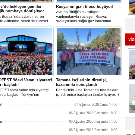
z’de bekleyen gemiler
Rusya'nın gizli filosu büyüyor!
ojik bombaya dönüşüyor
Avrupa Birliği'nin kısıtlayıcı
 Boğazı’nda aylardır süren
yaptırımlarıyla yüzleşen Rusya,
MS
tik kilitlenme, şimdi de küresel
sıvılaştırılmış doğal gaz ihracatına
eu
 bir çevre felaketinin kapısını
devam edebilmek için gizli bir filo
ş olabilir. Sıcak sularda
geliştiriyor.
siz bekleyen binden fazla gemi,
 deniz canlıları için devasa bir
VİD
merkezine dönüşmüş durumda.
EST ‘Mavi Vatan’ ziyaretçi
Tersane işçilerinin direnişi,
Ç
rı başladı!
kazanımla sonuçlandı
EST Mavi Vatan için ziyaretçi
Pendik'teki Ursa Tersanesi'nde hakları
üreci başladı. Türkiye’nin
için direnişe başlayan Limter-İş üyesi 8
lik ve savunma teknolojilerine
işçinin mücadelesi sonuç verdi. İşveren,
an etkinliği, 20-23 Ağustos
arabulucu görüşmesinde tüm
ı!
07 Ağustos 2026 Cuma 14:00
ri arasında Gölcük Tersanesi
alacakların ödenmesini kabul etti.
lığı’nda gerçekleştirilecek.
Sendika, sözlerin tutulmaması halinde
06 Ağustos 2026 Perşembe 18:00
direnişin süreceğini açıkladı
sı!
06 Ağustos 2026 Perşembe 14:00
sa
06 Ağustos 2026 Perşembe 10:00