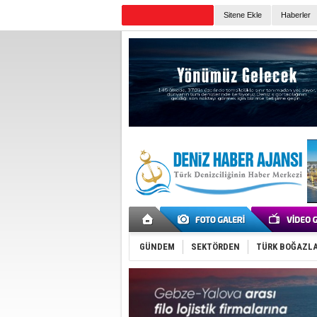
TURKISH MARITIME
Sitene Ekle
Haberler
Günün Haberleri
GÜNDEM
SEKTÖRDEN
TÜRK BOĞAZLA