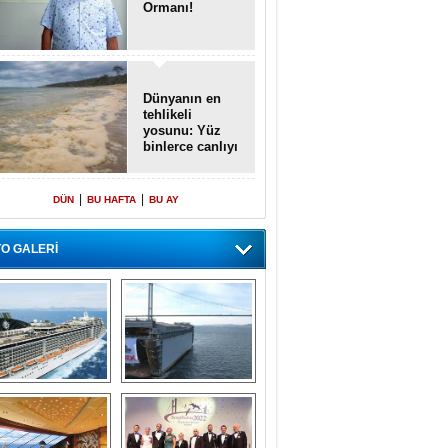
Ormanı!
Dünyanın en
tehlikeli
yosunu: Yüz
binlerce canlıyı
öldürmüş
|
|
DÜN
BU HAFTA
BU AY
O GALERİ
emi içinde gemi” 
Dünyada tek! 
konsepti ile MSC 
Denizaltı yüzer 
Splendida
havuzu intikal 
seyrine başladı