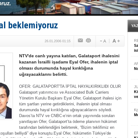
TEKNOFEST ‘Mavi Vatan’ ziyaretçi kayıtları başladı!
Tersane işçilerinin direnişi, kazanımla sonuçlandı
İngiliz aktivistler, gemide mahsur kaldı!
FESCO, Karadeniz'de yeni sevkiyat taleplerini durdur
tal beklemiyoruz
DESE, BIMCO’ya katıldı
YA
R
26.01.2006 01:15
Sa
is
NTV'de canlı yayına katılan, Galataport ihalesini
da
kazanan İsrailli işadamı Eyal Ofer, ihalenin iptal
A
olması durumunda hayal kırıklığına
No
uğrayacaklarını belirtti.
OFER: GALATAPORT'TA İPTAL HAYALKIRIKLIÐI OLUR
J
Ki
Galataport yatırımcısı ve Associated Bulk Carriers
v
Yönetim Kurulu Başkanı Eyal Ofer, Galataport ihalesi için
tüm şartları yerine getirdiklerini, ihalenin iptal olması
durumunda hayal kırıklığına uğrayacaklarını söyledi.
Kp
Mo
Davos’ta NTV ve CNBC-e’nin ortak yayınında soruları
yanıtlayan Ofer, Galataport’ta ödeme planının hükümet
tarafından belirlendiğini belirterek, “Bizim teklifimiz en
oşulları belliydi” diye konuştu.
Eyal Ofer, hükümetin Türkiye’de
E