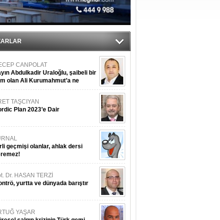
du
ZARLAR
ECEP CANPOLAT
yın Abdulkadir Uraloğlu, şaibeli bir
im olan Ali Kurumahmut’a ne
nışıyorsunuz?
RET TAŞCIYAN
rdic Plan 2023’e Dair
URNAL
rli geçmişi olanlar, ahlak dersi
eremez!
t. Dr. HASAN TERZİ
ntrö, yurtta ve dünyada barıştır
RTUĞ YAŞAR