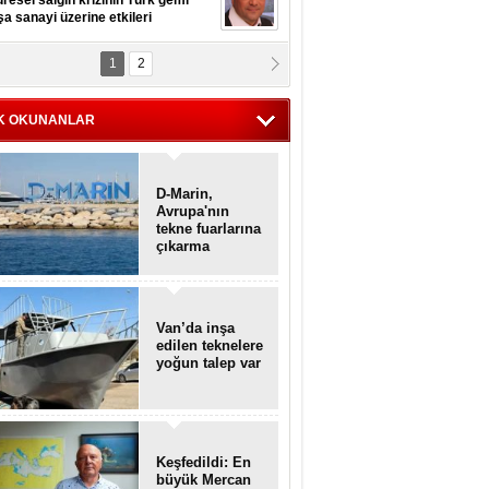
resel salgın krizinin Türk gemi
şa sanayi üzerine etkileri
1
2
pt. MESUT AZMİ GÖKSOY
lavuz kaptan kardeşlerime
hafen...
K OKUNANLAR
D-Marin,
Avrupa'nın
tekne fuarlarına
çıkarma
yapacak
Van’da inşa
edilen teknelere
yoğun talep var
Keşfedildi: En
büyük Mercan