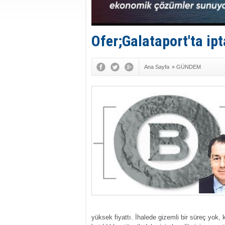
Ofer;Galataport'ta ip
Ana Sayfa
»
GÜNDEM
yüksek fiyattı. İhalede gizemli bir süreç yok, k