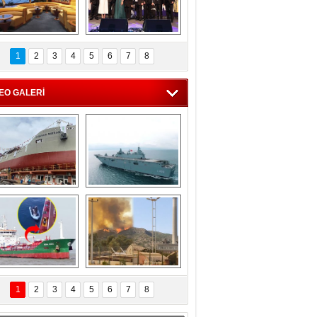
C'den 55 milyon 
5. Bosphorus Ship 
roluk turizm geliri 
Brokers Dinner, 
1
2
3
4
5
6
7
8
müjdesi
İstanbul’da yapıldı
EO GALERİ
eksan Tersanesi, 
TCG Anadolu, 
Başaran Bayrak 
tersane teknik 
tankerini suya 
seyrini tamamladı
indirdi
Göçmenlerin 
Milas’taki yangın 
imdadına Türk 
yeniden termik 
1
2
3
4
5
6
7
8
hipli MINA DENIZ 
santrallere doğru 
yetişti
ilerliyor