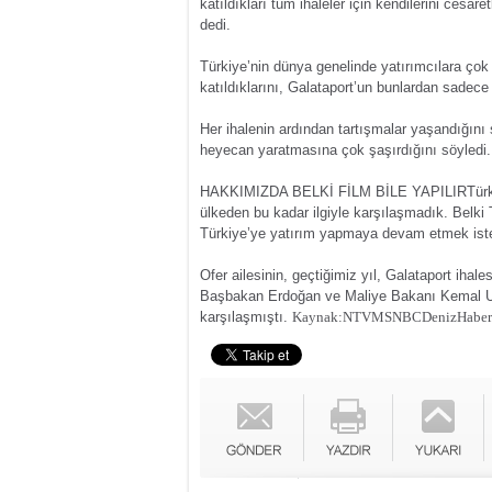
katıldıkları tüm ihaleler için kendilerini cesaret
dedi.
Türkiye’nin dünya genelinde yatırımcılara çok
katıldıklarını, Galataport’un bunlardan sadece
Her ihalenin ardından tartışmalar yaşandığını 
heyecan yaratmasına çok şaşırdığını söyledi.
HAKKIMIZDA BELKİ FİLM BİLE YAPILIR
Tür
ülkeden bu kadar ilgiyle karşılaşmadık. Belki 
Türkiye’ye yatırım yapmaya devam etmek isted
Ofer ailesinin, geçtiğimiz yıl, Galataport iha
Başbakan Erdoğan ve Maliye Bakanı Kemal Una
karşılaşmıştı.
Kaynak:NTVMSNBC
DenizHabe