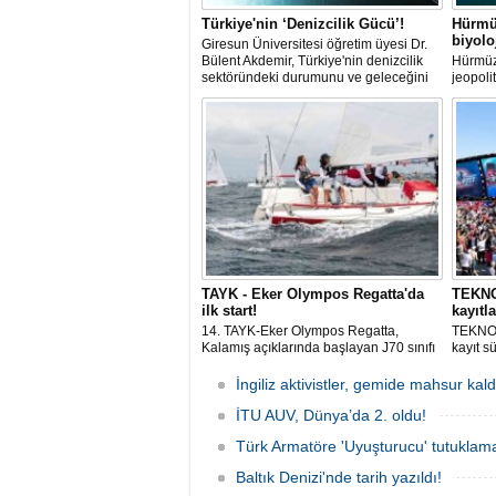
Türkiye'nin ‘Denizcilik Gücü’!
Hürmü
biyol
Giresun Üniversitesi öğretim üyesi Dr.
Bülent Akdemir, Türkiye'nin denizcilik
Hürmüz
sektöründeki durumunu ve geleceğini
jeopoli
değerlendirdi.
ölçekte
aralamı
hareket
istilacı
üreme 
TAYK - Eker Olympos Regatta'da
TEKNOF
ilk start!
kayıtla
14. TAYK-Eker Olympos Regatta,
TEKNOF
Kalamış açıklarında başlayan J70 sınıfı
kayıt s
yarışlarıyla ilk startını verdi. İstanbul'u 10
denizci
gün boyunca yelken coşkusuyla
odaklan
İngiliz aktivistler, gemide mahsur kald
buluşturacak organizasyonun ilk
tarihle
gününde 9 tekne rüzgârla buluştu.
İTU AUV, Dünya’da 2. oldu!
Komutan
Türk Armatöre 'Uyuşturucu' tutuklama
Baltık Denizi'nde tarih yazıldı!