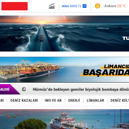
13779.39
Ankara
29 °C
CANLI YAYIN
Altın
6659.71
İzmir
31 °C
Dolar
47.6791
Antalya
33 °C
Euro
55.1258
Muğla
31 °C
Çanakkale
30 
Türkiye'nin ‘Denizcilik Gücü’!
Dünyanın en tehlikeli yosunu: Yüz binlerce canlıyı ö
Hürmüz’de bekleyen gemiler biyolojik bombaya dönü
Rusya'nın gizli filosu büyüyor!
Keşfedildi: En büyük Mercan Ormanı!
RI
DENİZ KAZALARI
IMO VE AB
ENERJİ
LİMANLAR
DENİZ KÜL
D-Marin, Avrupa'nın tekne fuarlarına çıkarma yapacak
Van’da inşa edilen teknelere yoğun talep var
ASEAN ilk P&I Sigorta Kulübünü kurmaya hazırlanıyo
TAYK - Eker Olympos Regatta'da ilk start!
İstanbul ve Çanakkale: 6 ayda 40.000 gemi