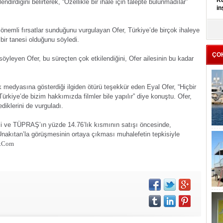
Kü
lendirdiğini belirterek, “Özellikle bir ihale için talepte bulunmadılar”
in
K
 önemli fırsatlar sunduğunu vurgulayan Ofer, Türkiye’de birçok ihaleye
Kı
 bir tanesi olduğunu söyledi.
it
ÇO
söyleyen Ofer, bu süreçten çok etkilendiğini, Ofer ailesinin bu kadar
k medyasına gösterdiği ilgiden ötürü teşekkür eden Eyal Ofer, “Hiçbir
Türkiye’de bizim hakkımızda filmler bile yapılır” diye konuştu. Ofer,
iklerini de vurguladı.
lesi ve TÜPRAŞ’ın yüzde 14.76’lık kısmının satışı öncesinde,
kıtan’la görüşmesinin ortaya çıkması muhalefetin tepkisiyle
r.Com