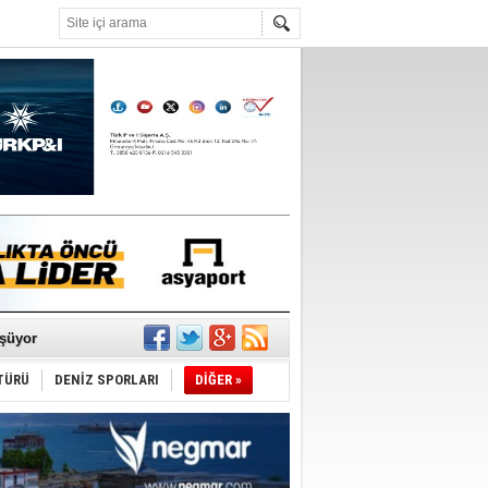
°C
ldürmüş
şüyor
TÜRÜ
DENİZ SPORLARI
DİĞER »
r