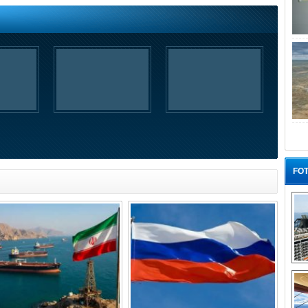
FOT
“G