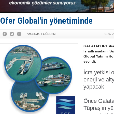
TAYK - Eke
İstanbul v
TEKNOFEST 
Tersane işç
Ofer Global'in yönetiminde
İngiliz akt
Ana Sayfa
»
GÜNDEM
01.07.2
GALATAPORT ihal
İsrailli işadamı S
Global Yatırım Ho
seçildi.
İcra yetkisi
enerji ve al
yapacak
Önce Galatap
Tüpraş'ın yü