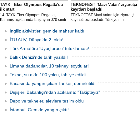
TAYK - Eker Olympos Regatta'da
TEKNOFEST ‘Mavi Vatan’ ziyaretçi
ilk start!
kayıtları başladı!
14. TAYK-Eker Olympos Regatta,
TEKNOFEST Mavi Vatan için ziyaretçi
Kalamış açıklarında başlayan J70 sınıfı
kayıt süreci başladı. Türkiye’nin
yarışlarıyla ilk startını verdi. İstanbul'u 10
denizcilik ve savunma teknolojilerine
gün boyunca yelken coşkusuyla
odaklanan etkinliği, 20-23 Ağustos
İngiliz aktivistler, gemide mahsur kaldı!
buluşturacak organizasyonun ilk
tarihleri arasında Gölcük Tersanesi
gününde 9 tekne rüzgârla buluştu.
Komutanlığı’nda gerçekleştirilecek.
İTU AUV, Dünya’da 2. oldu!
Türk Armatöre 'Uyuşturucu' tutuklaması!
Baltık Denizi'nde tarih yazıldı!
Limana dadandılar, 10 tekneyi soydular!
Tekne, su aldı: 100 yolcu, tahliye edildi
Bacasında yangın çıkan Tanker, demirletildi
Dışişleri Bakanlığı'ndan açıklama: "Takipteyiz"
Depo ve tekneler, alevlere teslim oldu
İstanbul: Gemide yangın çıktı!