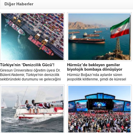
Diğer Haberler
Türkiye'nin ‘Denizcilik Gücü’!
Hürmüz’de bekleyen gemiler
biyolojik bombaya dönüşüyor
Giresun Üniversitesi öğretim üyesi Dr.
Bülent Akdemir, Türkiye'nin denizcilik
Hürmüz Boğazı’nda aylardır süren
sektöründeki durumunu ve geleceğini
jeopolitik kilitlenme, şimdi de küresel
değerlendirdi.
ölçekte bir çevre felaketinin kapısını
aralamış olabilir. Sıcak sularda
hareketsiz bekleyen binden fazla gemi,
istilacı deniz canlıları için devasa bir
üreme merkezine dönüşmüş durumda.