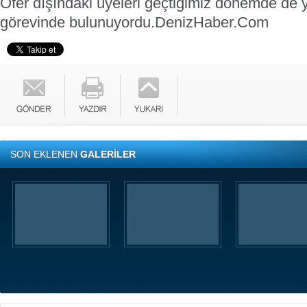
Ofer dışındaki üyeleri geçtiğimiz dönemde de y
görevinde bulunuyordu.
DenizHaber.Com
SON EKLENEN
GALERİLER