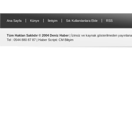
|
|
|
|
Ana Sayfa
Künye
İletişim
Sık Kullanılanlara Ekle
RSS
Tüm Hakları Saklıdır © 2004 Deniz Haber
| İzinsiz ve kaynak gösterilmeden yayınlan
Tel : 0544 880 87 87 |
Haber Scripti
:
CM Bilişim