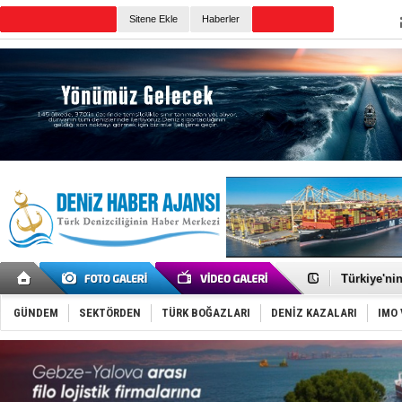
TURKISH MARITIME
Sitene Ekle
Haberler
CANLI YAYIN
Günün Haberleri
TÜRKLİM Ba
SOCAR da M
Türkiye'nin
Dünyanın e
Hürmüz’de
GÜNDEM
SEKTÖRDEN
TÜRK BOĞAZLARI
DENİZ KAZALARI
IMO 
Rusya'nın g
Keşfedildi
D-Marin, A
Van’da inş
ASEAN ilk 