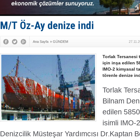
Türkiye’den
‘14. Olymp
Taksi Botla
TÜRKLİM Ba
M/T Öz-Ay denize indi
SOCAR da M
Ana Sayfa
»
GÜNDEM
27.11.
Torlak Tersanesi 
için inşa edilen 
IMO-2 kimyasal ta
törenle denize ind
Torlak Ters
Bilnam Deniz
edilen 585
isimli IMO-
Denizcilik Müsteşar Yardımcısı Dr.Kaptan Be