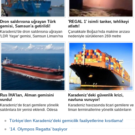
Dron saldırısına uğrayan Türk
'REGAL 1' isimli tanker, tehlikeyi
gemisi, Samsun'a getirildi!
atlattı!
Karadeniz'de dron saldırısına uğrayan
Çanakkale Boğazı'nda makine arızası
'LDR Yaşar' gemisi, Samsun Limanı'na
nedeniyle sürüklenen 269 metre
güvenli bir şekilde ulaştı. Saldırıda can
uzunluğundaki 'REGAL 1' isimli tanker,
kaybı yaşanmadı, ancak büyük çapta
römorkörler yardımıyla Şevketiye Demir
maddi hasar oluştu.
Sahası'na çekilerek kurtarıldı.
Rus İHA’ları, Alman gemisini
Karadeniz’deki güvenlik krizi,
vurdu!
navluna vuruyor!
Karadeniz’de ticari gemilere yönelik
Karadeniz havzasında ticari gemilere ve
saldırılara bir yenisi eklendi. Odesa
liman terminallerine yönelik saldırıların
açıklarında birden fazla İHA’nın hedef
artması küresel emtia taşımacılığını
aldığı Alman işletmesindeki Emil
sekteye uğrattı. Risk artışıyla birlikte
Türkiye’den Karadeniz'deki gemicilik faaliyetlerine kısıtlama!
gemisinde yangın çıktı; teknik sistemler
ortalama petrol tankeri maliyetleri 300
durunca mürettebat tahliye edildi.
bin doları aşarken, savaş sigortası
‘14. Olympos Regatta’ başlıyor
primleri iki katına çıkarak navlun