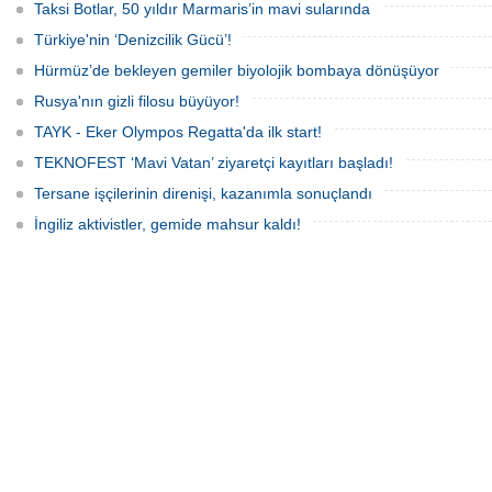
fiyatlarında yüzde 50’yi geçen
Taksi Botlar, 50 yıldır Marmaris’in mavi sularında
yükselişleri beraberinde getirdi.
Türkiye'nin ‘Denizcilik Gücü’!
Hürmüz’de bekleyen gemiler biyolojik bombaya dönüşüyor
Rusya'nın gizli filosu büyüyor!
TAYK - Eker Olympos Regatta'da ilk start!
TEKNOFEST ‘Mavi Vatan’ ziyaretçi kayıtları başladı!
Tersane işçilerinin direnişi, kazanımla sonuçlandı
İngiliz aktivistler, gemide mahsur kaldı!