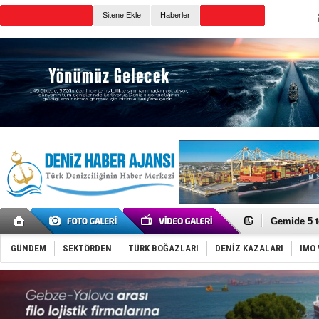
TURKISH MARITIME
Sitene Ekle
Haberler
CANLI YAYIN
Günün Haberleri
Dron saldı
'REGAL 1' i
Gemide 5 t
Yakıt barcı
Rus İHA’la
GÜNDEM
SEKTÖRDEN
TÜRK BOĞAZLARI
DENİZ KAZALARI
IMO 
Karadeniz’
Tatil hesab
Rusya, göl
Enejota ti
Denizcilik