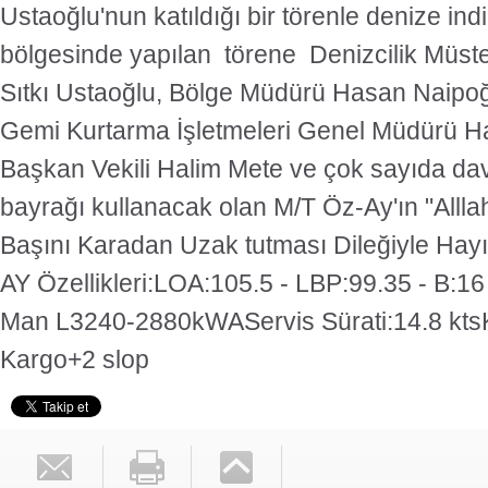
Ustaoğlu'nun katıldığı bir törenle denize ind
bölgesinde yapılan törene Denizcilik Müst
Sıtkı Ustaoğlu, Bölge Müdürü Hasan Naipoğl
Gemi Kurtarma İşletmeleri Genel Müdürü H
Başkan Vekili Halim Mete ve çok sayıda dave
bayrağı kullanacak olan M/T Öz-Ay'ın "Allla
Başını Karadan Uzak tutması Dileğiyle Hayır
AY Özellikleri:LOA:105.5 - LBP:99.35 - B:16
Man L3240-2880kWAServis Sürati:14.8 ktsK
Kargo+2 slop