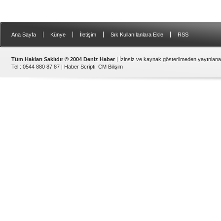
|
|
|
|
Ana Sayfa
Künye
İletişim
Sık Kullanılanlara Ekle
RSS
Tüm Hakları Saklıdır © 2004 Deniz Haber
| İzinsiz ve kaynak gösterilmeden yayınlan
Tel : 0544 880 87 87 |
Haber Scripti
:
CM Bilişim