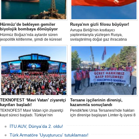
Hürmüz’de bekleyen gemiler
Rusya'nın gizli filosu büyüyor!
biyolojik bombaya dönüşüyor
Avrupa Birliği'nin kısıtlayıcı
Hürmüz Boğazı’nda aylardır süren
yaptırımlarıyla yüzleşen Rusya,
jeopolitik kilitlenme, şimdi de küresel
sıvılaştırılmış doğal gaz ihracatına
ölçekte bir çevre felaketinin kapısını
devam edebilmek için gizli bir filo
aralamış olabilir. Sıcak sularda
geliştiriyor.
hareketsiz bekleyen binden fazla gemi,
istilacı deniz canlıları için devasa bir
üreme merkezine dönüşmüş durumda.
TEKNOFEST ‘Mavi Vatan’ ziyaretçi
Tersane işçilerinin direnişi,
kayıtları başladı!
kazanımla sonuçlandı
TEKNOFEST Mavi Vatan için ziyaretçi
Pendik'teki Ursa Tersanesi'nde hakları
kayıt süreci başladı. Türkiye’nin
için direnişe başlayan Limter-İş üyesi 8
denizcilik ve savunma teknolojilerine
işçinin mücadelesi sonuç verdi. İşveren,
odaklanan etkinliği, 20-23 Ağustos
arabulucu görüşmesinde tüm
İTU AUV, Dünya’da 2. oldu!
tarihleri arasında Gölcük Tersanesi
alacakların ödenmesini kabul etti.
Komutanlığı’nda gerçekleştirilecek.
Sendika, sözlerin tutulmaması halinde
Türk Armatöre 'Uyuşturucu' tutuklaması!
direnişin süreceğini açıkladı