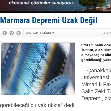
İngiliz akt
FESCO, Kar
DESE, BIMC
GİMBİRDER 
Marmara Depremi Uzak Değil
35 milyon T
Ana Sayfa
»
GÜNDEM
24.06.2
Prof.Dr. Salih Zek
Tutkun, olası Ma
olmayacağını bild
görebileceği yakın
Çanakkale 
Üniversites
Mimarlık Fak
Salih Zeki T
Depremi, biz
görebileceği bir yakınlıkta'' dedi.