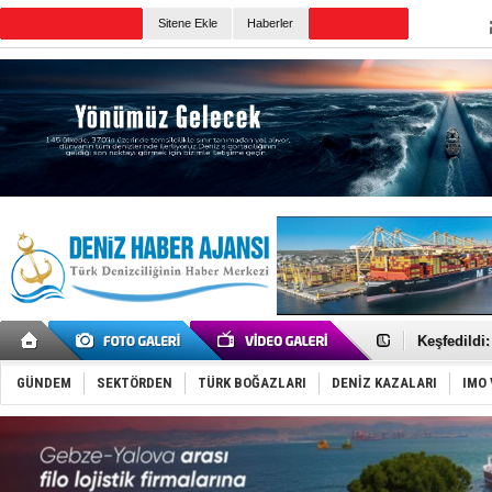
Sitene Ekle
Haberler
Günün Haberleri
Hürmüz’de
Rusya'nın g
Keşfedildi
D-Marin, A
Van’da inş
GÜNDEM
SEKTÖRDEN
TÜRK BOĞAZLARI
DENİZ KAZALARI
IMO 
ASEAN ilk 
TAYK - Eke
İstanbul v
TEKNOFEST 
Tersane işç