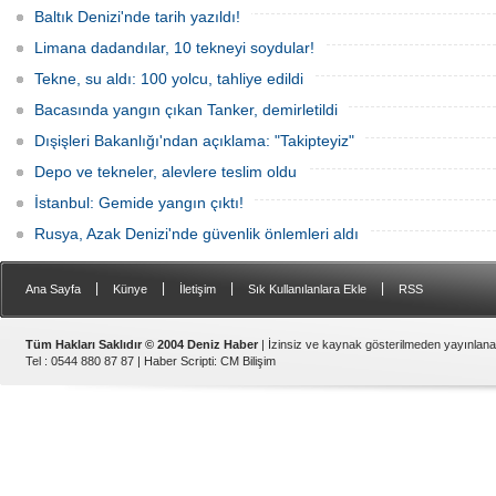
Baltık Denizi'nde tarih yazıldı!
Limana dadandılar, 10 tekneyi soydular!
Tekne, su aldı: 100 yolcu, tahliye edildi
Bacasında yangın çıkan Tanker, demirletildi
Dışişleri Bakanlığı'ndan açıklama: "Takipteyiz"
Depo ve tekneler, alevlere teslim oldu
İstanbul: Gemide yangın çıktı!
Rusya, Azak Denizi'nde güvenlik önlemleri aldı
|
|
|
|
Ana Sayfa
Künye
İletişim
Sık Kullanılanlara Ekle
RSS
Tüm Hakları Saklıdır © 2004 Deniz Haber
| İzinsiz ve kaynak gösterilmeden yayınlan
Tel : 0544 880 87 87 |
Haber Scripti
:
CM Bilişim