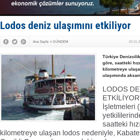
Hürmüz’de
Rusya'nın g
Keşfedildi
D-Marin, A
Lodos deniz ulaşımını etkiliyor
Van’da inş
Ana Sayfa
»
GÜNDEM
25.01.
Türkiye Denizcilik
göre, saatteki hı
kilometreye ulaş
ulaşımında aksam
LODOS DEN
ETKİLİYOR
İşletmeleri 
yetkililerin
saatteki h
kilometreye ulaşan lodos nedeniyle, Kaba