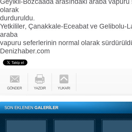
Geyikli-Bozcaada arasındaki araba vapuru se
olarak
durduruldu.
Yetkililer, Çanakkale-Eceabat ve Gelibolu-L
araba
vapuru seferlerinin normal olarak sürdürüld
Denizhaber.com
SON EKLENEN
GALERİLER