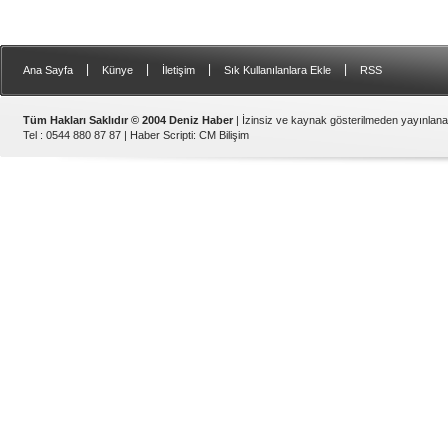
|
|
|
|
Ana Sayfa
Künye
İletişim
Sık Kullanılanlara Ekle
RSS
Tüm Hakları Saklıdır © 2004 Deniz Haber
| İzinsiz ve kaynak gösterilmeden yayınlan
Tel : 0544 880 87 87 |
Haber Scripti
:
CM Bilişim