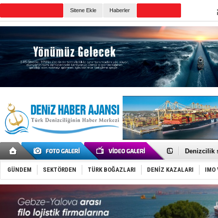
TURKISH MARITIME
Sitene Ekle
Haberler
CANLI YAYIN
Günün Haberleri
Rusya, göl
Enejota ti
Denizcilik
Türkiye’den
‘14. Olymp
GÜNDEM
SEKTÖRDEN
TÜRK BOĞAZLARI
DENİZ KAZALARI
IMO 
Taksi Botla
TÜRKLİM Ba
SOCAR da M
Türkiye'nin
Dünyanın e