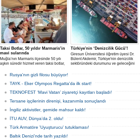
geçerken, bu durum küresel denizcilik
yaptırımlarının uygulanması açısından
yeni bir tablo ortaya koyuyor.
Taksi Botlar, 50 yıldır Marmaris’in
Türkiye'nin ‘Denizcilik Gücü’!
mavi sularında
Giresun Üniversitesi öğretim üyesi Dr.
Muğla’nın Marmaris ilçesinde 50 yılı
Bülent Akdemir, Türkiye'nin denizcilik
aşkın süredir hizmet veren taksi botlar,
sektöründeki durumunu ve geleceğini
hem ulaşım hem de turistik gezi
değerlendirdi.
amacıyla kullanılmaya devam ediyor.
Rusya'nın gizli filosu büyüyor!
TAYK - Eker Olympos Regatta'da ilk start!
TEKNOFEST ‘Mavi Vatan’ ziyaretçi kayıtları başladı!
Tersane işçilerinin direnişi, kazanımla sonuçlandı
İngiliz aktivistler, gemide mahsur kaldı!
İTU AUV, Dünya’da 2. oldu!
Türk Armatöre 'Uyuşturucu' tutuklaması!
Baltık Denizi'nde tarih yazıldı!