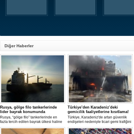
Diğer Haberler
Rusya, gölge filo tankerlerinde
Türkiye’den Karadeniz'deki
lider bayrak konumunda
gemicilik faaliyetlerine kısıtlama!
Rusya, “gölge filo” tankerlerinde en
Türkiye, Karadeniz'de artan güvenlik
fazla tercih edilen bayrak ülkesi haline
endişeleri nedeniyle ticari gemi trafiğini
geldi. Yaptırım baskısının artmasıyla
kısıtlamaya başladı. Bu durum,
birlikte çok sayıda tanker Rus bayrağına
bölgedeki gıda güvenliğini tehdit ediyor.