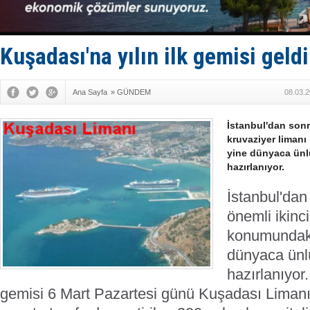
GİMBİRDER 
35 milyon T
İnsansız c
Yüzyıl son
Kuşadası'na yılın ilk gemisi geldi
Anadolu Te
Ana Sayfa
»
GÜNDEM
08.03.2
İstanbul'dan sonr
kruvaziyer liman
yine dünyaca ünl
hazırlanıyor.
İstanbul'dan
önemli ikinc
konumundaki
dünyaca ünl
hazırlanıyor.
gemisi 6 Mart Pazartesi günü Kuşadası Limanı