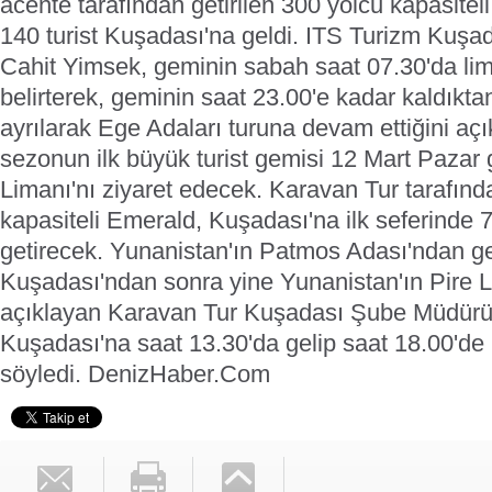
acente tarafından getirilen 300 yolcu kapasitel
140 turist Kuşadası'na geldi. ITS Turizm Kuş
Cahit Yimsek, geminin sabah saat 07.30'da lim
belirterek, geminin saat 23.00'e kadar kaldıkt
ayrılarak Ege Adaları turuna devam ettiğini açı
sezonun ilk büyük turist gemisi 12 Mart Paza
Limanı'nı ziyaret edecek. Karavan Tur tarafında
kapasiteli Emerald, Kuşadası'na ilk seferinde 7
getirecek. Yunanistan'ın Patmos Adası'ndan g
Kuşadası'ndan sonra yine Yunanistan'ın Pire L
açıklayan Karavan Tur Kuşadası Şube Müdürü
Kuşadası'na saat 13.30'da gelip saat 18.00'de
söyledi.
DenizHaber.Com