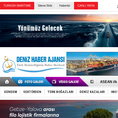
Sitene Ekle
Haberler
Günün Haberleri
D-Marin, A
Van’da inş
ASEAN ilk 
TAYK - Eke
İstanbul v
GÜNDEM
SEKTÖRDEN
TÜRK BOĞAZLARI
DENİZ KAZALARI
IMO 
TEKNOFEST 
Tersane işç
İngiliz akt
FESCO, Kar
DESE, BIMC