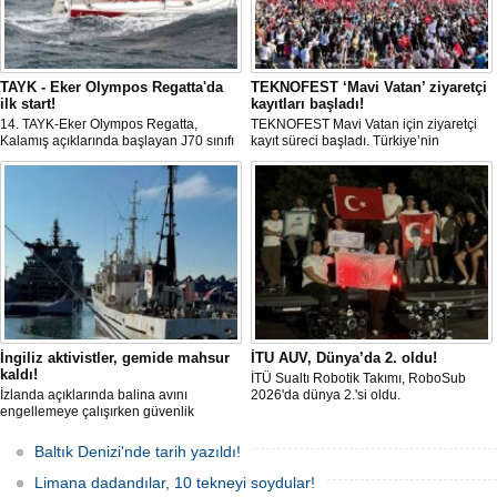
TAYK - Eker Olympos Regatta'da
TEKNOFEST ‘Mavi Vatan’ ziyaretçi
ilk start!
kayıtları başladı!
14. TAYK-Eker Olympos Regatta,
TEKNOFEST Mavi Vatan için ziyaretçi
Kalamış açıklarında başlayan J70 sınıfı
kayıt süreci başladı. Türkiye’nin
yarışlarıyla ilk startını verdi. İstanbul'u 10
denizcilik ve savunma teknolojilerine
gün boyunca yelken coşkusuyla
odaklanan etkinliği, 20-23 Ağustos
buluşturacak organizasyonun ilk
tarihleri arasında Gölcük Tersanesi
gününde 9 tekne rüzgârla buluştu.
Komutanlığı’nda gerçekleştirilecek.
İngiliz aktivistler, gemide mahsur
İTU AUV, Dünya’da 2. oldu!
kaldı!
İTÜ Sualtı Robotik Takımı, RoboSub
İzlanda açıklarında balina avını
2026'da dünya 2.'si oldu.
engellemeye çalışırken güvenlik
güçlerince durdurulan Bandero adlı
protesto gemisindeki 21 çevre aktivisti,
Baltık Denizi'nde tarih yazıldı!
günlerdir gemiden çıkmalarına izin
verilmediğini ve temel haklarının ihlal
Limana dadandılar, 10 tekneyi soydular!
edildiğini öne sürdü. Mürettebatta iki