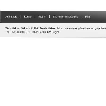
|
|
|
|
Ana Sayfa
Künye
İletişim
Sık Kullanılanlara Ekle
RSS
Tüm Hakları Saklıdır © 2004 Deniz Haber
| İzinsiz ve kaynak gösterilmeden yayınlan
Tel : 0544 880 87 87 |
Haber Scripti
:
CM Bilişim