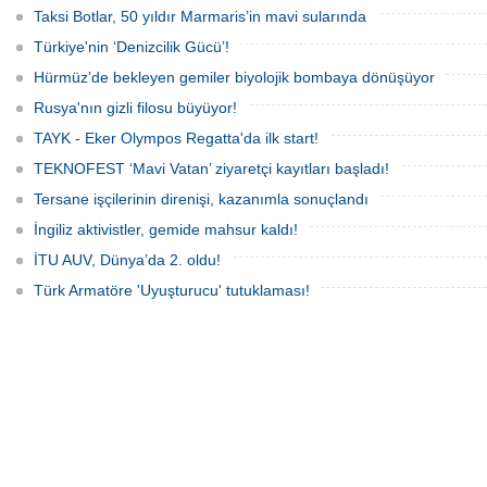
birlikte çok sayıda tanker Rus bayrağına
bölgedeki gıda güvenliğini tehdit ediyor.
Taksi Botlar, 50 yıldır Marmaris’in mavi sularında
geçerken, bu durum küresel denizcilik
yaptırımlarının uygulanması açısından
Türkiye'nin ‘Denizcilik Gücü’!
yeni bir tablo ortaya koyuyor.
Hürmüz’de bekleyen gemiler biyolojik bombaya dönüşüyor
Rusya'nın gizli filosu büyüyor!
TAYK - Eker Olympos Regatta'da ilk start!
TEKNOFEST ‘Mavi Vatan’ ziyaretçi kayıtları başladı!
Tersane işçilerinin direnişi, kazanımla sonuçlandı
İngiliz aktivistler, gemide mahsur kaldı!
İTU AUV, Dünya’da 2. oldu!
Türk Armatöre 'Uyuşturucu' tutuklaması!