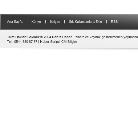
|
|
|
|
Ana Sayfa
Künye
İletişim
Sık Kullanılanlara Ekle
RSS
Tüm Hakları Saklıdır © 2004 Deniz Haber
| İzinsiz ve kaynak gösterilmeden yayınlan
Tel : 0544 880 87 87 |
Haber Scripti
:
CM Bilişim