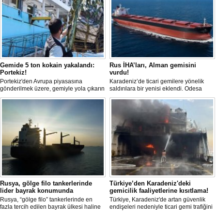
Gemide 5 ton kokain yakalandı:
Rus İHA’ları, Alman gemisini
Portekiz!
vurdu!
Portekiz'den Avrupa piyasasına
Karadeniz’de ticari gemilere yönelik
gönderilmek üzere, gemiyle yola çıkarın
saldırılara bir yenisi eklendi. Odesa
5 ton kokain, Portekiz polisi ile Portekiz
açıklarında birden fazla İHA’nın hedef
hava ve deniz kuvvetlerinin
aldığı Alman işletmesindeki Emil
operasyonuyla durduruldu. Operasyon
gemisinde yangın çıktı; teknik sistemler
kapsamında, gemideki iki yabancı
durunca mürettebat tahliye edildi.
uyruklu kişi bir gemi mürettebatı
gözaltına alındı.
Rusya, gölge filo tankerlerinde
Türkiye’den Karadeniz'deki
lider bayrak konumunda
gemicilik faaliyetlerine kısıtlama!
Rusya, “gölge filo” tankerlerinde en
Türkiye, Karadeniz'de artan güvenlik
fazla tercih edilen bayrak ülkesi haline
endişeleri nedeniyle ticari gemi trafiğini
geldi. Yaptırım baskısının artmasıyla
kısıtlamaya başladı. Bu durum,