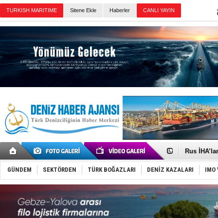
Sitene Ekle
Haberler
Günün Haberleri
Gemide 5 t
Yakıt barcı
Rus İHA’la
Karadeniz’
Tatil hesab
GÜNDEM
SEKTÖRDEN
TÜRK BOĞAZLARI
DENİZ KAZALARI
IMO 
Rusya, göl
Enejota ti
Denizcilik
Türkiye’den
‘14. Olymp