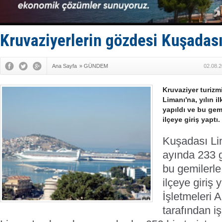
Taksi Botla
TÜRKLİM Ba
SOCAR da M
Türkiye'nin
Kruvaziyerlerin gözdesi Kuşadas
Dünyanın e
Ana Sayfa
»
GÜNDEM
02.08.2
Kruvaziyer turizm
Limanı'na, yılın i
yapıldı ve bu gemi
ilçeye giriş yaptı.
Kuşadası Lim
ayında 233 g
bu gemilerle
ilçeye giriş
İşletmeleri 
tarafından i