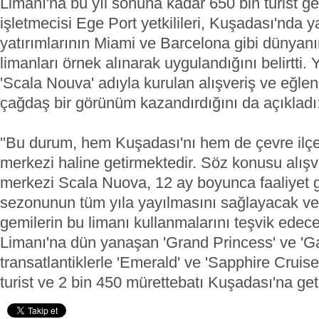
Limanı'na bu yıl sonuna kadar 650 bin turist ge
işletmecisi Ege Port yetkilileri, Kuşadası'nda y
yatırımlarının Miami ve Barcelona gibi dünyan
limanları örnek alınarak uygulandığını belirtti. Y
'Scala Nouva' adıyla kurulan alışveriş ve eğle
çağdaş bir görünüm kazandırdığını da açıkladı
''Bu durum, hem Kuşadası'nı hem de çevre ilçel
merkezi haline getirmektedir. Söz konusu alışv
merkezi Scala Nuova, 12 ay boyunca faaliyet g
sezonunun tüm yıla yayılmasını sağlayacak ve 
gemilerin bu limanı kullanmalarını teşvik edecek
Limanı'na dün yanaşan 'Grand Princess' ve 'Gal
transatlantiklerle 'Emerald' ve 'Sapphire Cruise
turist ve 2 bin 450 mürettebatı Kuşadası'na geti