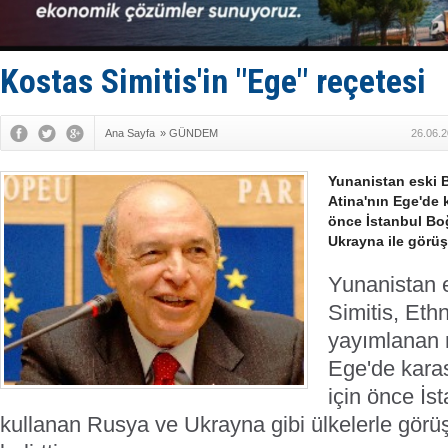
Fairline, T
Baltık Deni
Runit kubb
Limana dad
Kostas Simitis'in "Ege" reçetesi
Türk Loydu
Ana Sayfa
»
GÜNDEM
26.06.2
Yunanistan eski 
Atina'nın Ege'de 
önce İstanbul Bo
Ukrayna ile görüşm
Yunanistan 
Simitis, Eth
yayımlanan 
Ege'de karas
için önce İs
kullanan Rusya ve Ukrayna gibi ülkelerle görüş