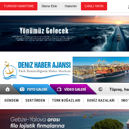
Sitene Ekle
Haberler
Günün Haberleri
Anadolu Te
Derince, I
Tüpraş, ha
İTU AUV, D
LNG taşıma
GÜNDEM
SEKTÖRDEN
TÜRK BOĞAZLARI
DENİZ KAZALARI
IMO 
PROYAD, yat
Türkiye-Ir
Türk Armat
Deniz turi
DÖDER, 28.