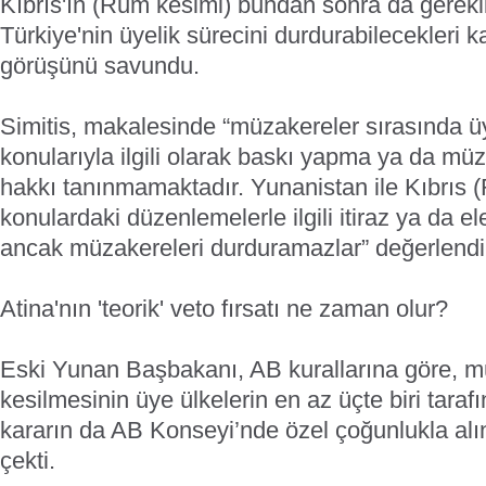
Kıbrıs'ın (Rum kesimi) bundan sonra da gerekl
Türkiye'nin üyelik sürecini durdurabilecekleri k
görüşünü savundu.
Simitis, makalesinde “müzakereler sırasında üy
konularıyla ilgili olarak baskı yapma ya da mü
hakkı tanınmamaktadır. Yunanistan ile Kıbrıs 
konulardaki düzenlemelerle ilgili itiraz ya da ele
ancak müzakereleri durduramazlar” değerlend
Atina'nın 'teorik' veto fırsatı ne zaman olur?
Eski Yunan Başbakanı, AB kurallarına göre, m
kesilmesinin üye ülkelerin en az üçte biri tara
kararın da AB Konseyi’nde özel çoğunlukla alı
çekti.