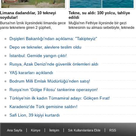
Limana dadandılar, 10 tekneyi
Tekne, su aldı: 100 yolcu, tahliye
soydular!
edildi
Bursa'nın İznik ilçesindeki limanda gece
Muğla'nın Fethiye ilçesinde bir gezi
yarısı teknelere giren 2 şüpheli,
teknesinin su alması sebebiyle, teknede
elektronik cihazlar ve değerli eşyalar
bulunan 100 yolcu tahliye edildi,
çaldı. Olay, güvenlik kameralarına
teknenin batmaması için bölgede
Dışişleri Bakanlığı'ndan açıklama: "Takipteyiz"
yansıdı, tekne sahiplerinin ihbarıyla
kurtarma çalışması başlatıldı.
jandarma inceleme başlattı.
Depo ve tekneler, alevlere teslim oldu
İstanbul: Gemide yangın çıktı!
Rusya, Azak Denizi'nde güvenlik önlemleri aldı
YAŞ kararları açıklandı
Bodrum Milli Emlak Müdürlüğü’nden satış!
Rusya'nın 'Gölge Filosu' tankerine operasyon!
Türkiye'nin ilk kadın Tümamiral adayı: Gökçen Fırat!
Karadeniz'de Türk gemisine saldırı!
Safi Lion, 39 kişiyi kurtardı
|
|
|
|
Ana Sayfa
Künye
İletişim
Sık Kullanılanlara Ekle
RSS