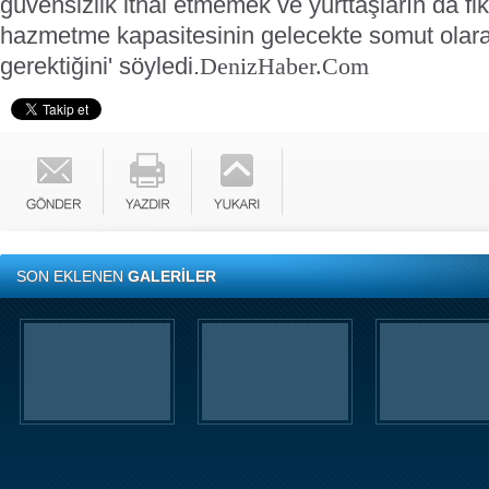
güvensizlik ithal etmemek ve yurttaşların da fik
hazmetme kapasitesinin gelecekte somut olar
gerektiğini' söyledi.
DenizHaber.Com
SON EKLENEN
GALERİLER