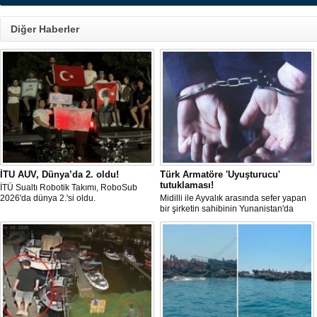
Diğer Haberler
İTU AUV, Dünya’da 2. oldu!
Türk Armatöre 'Uyuşturucu'
tutuklaması!
İTÜ Sualtı Robotik Takımı, RoboSub
2026'da dünya 2.'si oldu.
Midilli ile Ayvalık arasında sefer yapan
bir şirketin sahibinin Yunanistan'da
tutuklandığı bildirildi.