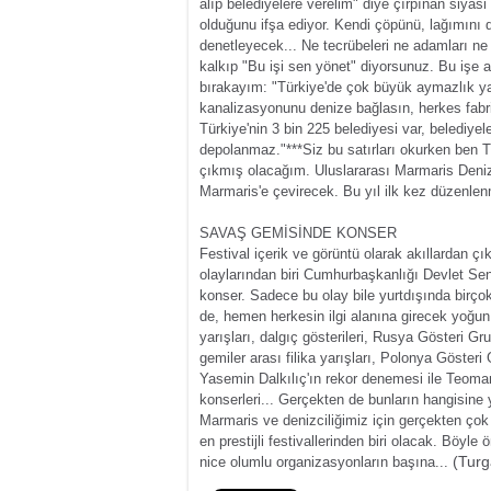
alıp belediyelere verelim" diye çırpınan siyasi 
olduğunu ifşa ediyor.
Kendi çöpünü, lağımını d
denetleyecek...
Ne tecrübeleri ne adamları ne 
kalkıp "Bu işi sen yönet" diyorsunuz. Bu işe a
bırakayım:
"Türkiye'de çok büyük aymazlık y
kanalizasyonunu denize bağlasın, herkes fab
Türkiye'nin 3 bin 225 belediyesi var, belediyel
depolanmaz."
***
Siz bu satırları okurken ben 
çıkmış olacağım.
Uluslararası Marmaris Denizc
Marmaris'e çevirecek. Bu yıl ilk kez düzenlen
SAVAŞ GEMİSİNDE KONSER
Festival içerik ve görüntü olarak akıllardan 
olaylarından biri Cumhurbaşkanlığı Devlet Sen
konser. Sadece bu olay bile yurtdışında birçok
de, hemen herkesin ilgi alanına girecek yoğu
yarışları, dalgıç gösterileri, Rusya Gösteri G
gemiler arası filika yarışları, Polonya Göste
Yasemin Dalkılıç'ın rekor denemesi ile Teoma
konserleri... Gerçekten de bunların hangisine 
Marmaris ve denizciliğimiz için gerçekten çok
en prestijli festivallerinden biri olacak. Böyle 
(Turg
nice olumlu organizasyonların başına...