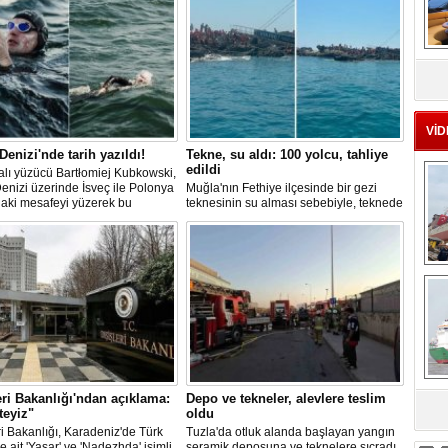
MS
eu
VİD
 Denizi'nde tarih yazıldı!
Tekne, su aldı: 100 yolcu, tahliye
edildi
lı yüzücü Bartłomiej Kubkowski,
Denizi üzerinde İsveç ile Polonya
Muğla'nın Fethiye ilçesinde bir gezi
daki mesafeyi yüzerek bu
teknesinin su alması sebebiyle, teknede
ın ilk örneği olarak tarihe geçti.
bulunan 100 yolcu tahliye edildi,
teknenin batmaması için bölgede
kurtarma çalışması başlatıldı.
Ç
eri Bakanlığı'ndan açıklama:
Depo ve tekneler, alevlere teslim
teyiz"
oldu
sa
ri Bakanlığı, Karadeniz'de Türk
Tuzla'da otluk alanda başlayan yangın
e ait 'Yaşar' ve 'Nadezhda' isimli
seramik deposuna ve teknelere sıçradı.