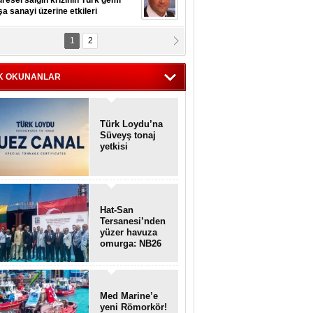
resel salgın krizinin Türk gemi
şa sanayi üzerine etkileri
1
2
pt. MESUT AZMİ GÖKSOY
lavuz kaptan kardeşlerime
hafen...
K OKUNANLAR
Türk Loydu’na
Süveyş tonaj
yetkisi
Hat-San
Tersanesi’nden
yüzer havuza
omurga: NB26
Med Marine’e
yeni Römorkör!