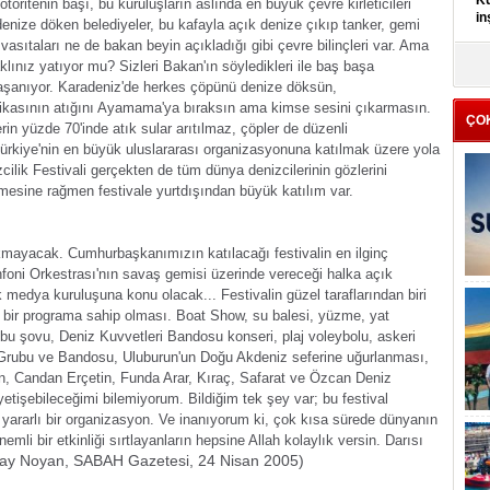
Kü
otoritenin başı, bu kuruluşların aslında en büyük çevre kirleticileri
in
enize döken belediyeler, bu kafayla açık denize çıkıp tanker, gemi
vasıtaları ne de bakan beyin açıkladığı gibi çevre bilinçleri var.
Ama
K
klınız yatıyor mu? Sizleri Bakan'ın söyledikleri ile baş başa
Kı
aşanıyor. Karadeniz'de herkes çöpünü denize döksün,
it
rikasının atığını Ayamama'ya bıraksın ama kimse sesini çıkarmasın.
ÇO
erin yüzde 70'inde atık sular arıtılmaz, çöpler de düzenli
Türkiye'nin en büyük uluslararası organizasyonuna katılmak üzere yola
ilik Festivali gerçekten de tüm dünya denizcilerinin gözlerini
mesine rağmen festivale yurtdışından büyük katılım var.
çıkmayacak. Cumhurbaşkanımızın katılacağı festivalin en ilginç
foni Orkestrası'nın savaş gemisi üzerinde vereceği halka açık
 medya kuruluşuna konu olacak... Festivalin güzel taraflarından biri
n bir programa sahip olması. Boat Show, su balesi, yüzme, yat
rubu şovu, Deniz Kuvvetleri Bandosu konseri, plaj voleybolu, askeri
ri Grubu ve Bandosu, Uluburun'un Doğu Akdeniz seferine uğurlanması,
n, Candan Erçetin, Funda Arar, Kıraç, Safarat ve Özcan Deniz
yetişebileceğimi bilemiyorum. Bildiğim tek şey var; bu festival
 yararlı bir organizasyon. Ve inanıyorum ki, çok kısa sürede dünyanın
önemli bir etkinliği sırtlayanların hepsine Allah kolaylık versin. Darısı
ay Noyan, SABAH Gazetesi, 24 Nisan 2005)