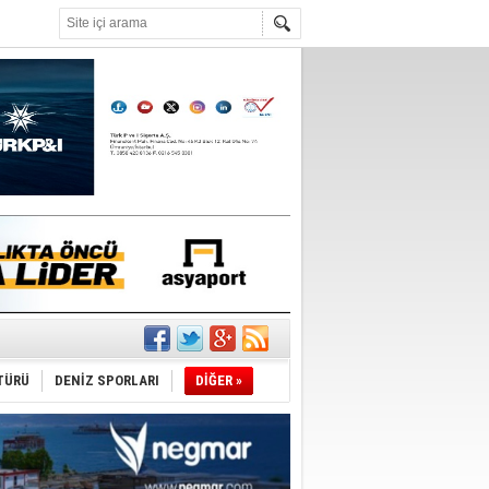
°C
TÜRÜ
DENİZ SPORLARI
DİĞER »
ediyor
ldürmüş