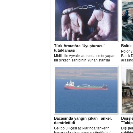
Türk Armatöre 'Uyuşturucu'
Baltık
tutuklaması!
Polonya
Midilli ile Ayvalık arasında sefer yapan
Baltık 
bir şirketin sahibinin Yunanistan'da
arasın
tutuklandığı bildirildi.
başarın
Bacasında yangın çıkan Tanker,
Dışişl
demirletildi
"Takip
Gelibolu ilçesi açıklarında tankerin
Dışişle
bacasında çıkan yangın söndürüldü.
sahibin