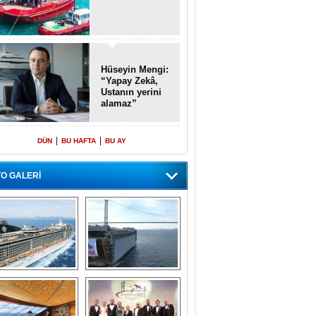
Hüseyin Mengi:
“Yapay Zekâ,
Ustanın yerini
alamaz”
|
|
DÜN
BU HAFTA
BU AY
O GALERİ
emi içinde gemi” 
Dünyada tek! 
konsepti ile MSC 
Denizaltı yüzer 
Splendida
havuzu intikal 
seyrine başladı