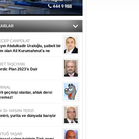
ZARLAR
ECEP CANPOLAT
yın Abdulkadir Uraloğlu, şaibeli bir
im olan Ali Kurumahmut’a ne
nışıyorsunuz?
RET TAŞCIYAN
rdic Plan 2023’e Dair
URNAL
rli geçmişi olanlar, ahlak dersi
eremez!
t. Dr. HASAN TERZİ
ntrö, yurtta ve dünyada barıştır
RTUĞ YAŞAR