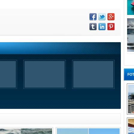
FOT
“G