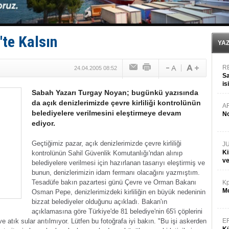
Med Marine’e yeni Römorkör!
KOSDER’den Karadeniz için ‘Çağrı’!
Kalyoncu’dan ‘Sefer’ kararı!
Tekne, su aldı: 100 yolcu, tahliye edildi
'te Kalsın
Bacasında yangın çıkan Tanker, demirletildi
YA
R
24.04.2005 08:52
Sa
is
Sabah Yazarı Turgay Noyan; bugünkü yazısında
da
da açık denizlerimizde çevre kirliliği kontrolünün
A
belediyelere verilmesini eleştirmeye devam
No
ediyor.
Geçtiğimiz pazar, açık denizlerimizde çevre kirliliği
J
Ki
kontrolünün Sahil Güvenlik Komutanlığı'ndan alınıp
v
belediyelere verilmesi için hazırlanan tasarıyı eleştirmiş ve
bunun, denizlerimizin idam fermanı olacağını yazmıştım.
Tesadüfe bakın pazartesi günü Çevre ve Orman Bakanı
Kp
Mo
Osman Pepe, denizlerimizdeki kirliliğin en büyük nedeninin
bizzat belediyeler olduğunu açıkladı.
Bakan'ın
açıklamasına göre Türkiye'de 81 belediye'nin 65'i çöplerini
 atık sular arıtılmıyor.
Lütfen bu fotoğrafa iyi bakın.
"Bu işi askerden
E