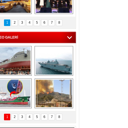
C'den 55 milyon 
5. Bosphorus Ship 
roluk turizm geliri 
Brokers Dinner, 
1
2
3
4
5
6
7
8
müjdesi
İstanbul’da yapıldı
EO GALERİ
eksan Tersanesi, 
TCG Anadolu, 
Başaran Bayrak 
tersane teknik 
tankerini suya 
seyrini tamamladı
indirdi
Göçmenlerin 
Milas’taki yangın 
imdadına Türk 
yeniden termik 
1
2
3
4
5
6
7
8
hipli MINA DENIZ 
santrallere doğru 
yetişti
ilerliyor