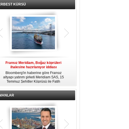
ERBEST KÜRSÜ
Fransız Meridiam, Boğaz köprüleri
Kendi yat limanına sahip en pahalı
ihalesine hazırlanıyor iddiası
özel adalar
Bloomberg'in haberine göre Fransız
Dünyanın en zengin insanlarından
altyapı yatırım şirketi Meridiam SAS, 15
bazıları için yaşam tarzının bir parçası
Temmuz Şehitler Köprüsü ile Fatih
sadece bir süper yat değil, aynı
R
Sultan Mehmet Köprüsü'nün
zamanda kendi yat limanı, helikopter
özelleştirilmesine yönelik ihaleyle
pisti ve seçkin villaları da içeren koca
ilgileniyor.
bir özel adadır.
İMANLAR