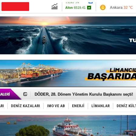
13787.75
Ankara
32 °C
Altın
6519.41
İzmir
35 °C
Dolar
47.5877
Antalya
34 °C
Euro
55.0444
Muğla
34 °C
Çanakkale
33 
Türk Armatöre 'Uyuşturucu' tutuklaması!
Deniz turizminde yeni ‘Ceza Rejimi’!
DÖDER, 28. Dönem Yönetim Kurulu Başkanını seçti!
Fairline, Türkiye’de ‘SoleMarin’i seçti
Baltık Denizi'nde tarih yazıldı!
RI
DENİZ KAZALARI
IMO VE AB
ENERJİ
LİMANLAR
DENİZ KÜL
Runit kubbesi okyanusun derinliklerinde halkı tehdit 
Dünyanın en tehlikeli yosunu: Yüz binlerce canlıyı ö
Türk Loydu’na Süveyş tonaj yetkisi
Hüseyin Mengi: “Yapay Zekâ, Ustanın yerini alamaz”
Hat-San Tersanesi’nden yüzer havuza omurga: NB26