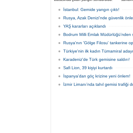
Tanker, ardından Şevketiye Demir
sivil g
Sahası'na demirletildi.
araçlar
İstanbul: Gemide yangın çıktı!
yarala
Rusya, Azak Denizi'nde güvenlik önle
güvenli
duyurd
YAŞ kararları açıklandı
Bodrum Milli Emlak Müdürlüğü’nden s
Rusya'nın 'Gölge Filosu' tankerine o
Türkiye'nin ilk kadın Tümamiral aday
Karadeniz'de Türk gemisine saldırı!
Safi Lion, 39 kişiyi kurtardı
İspanya'dan göç krizine yeni önlem!
İzmir Limanı’nda tahıl gemisi trafiği