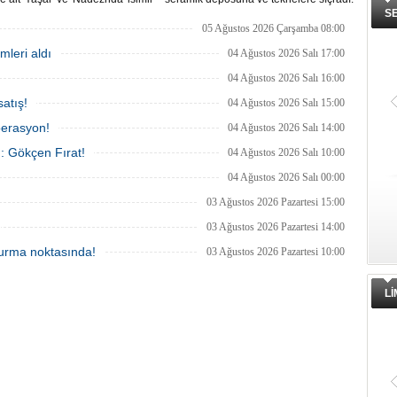
emilere yönelik insansız hava
İtfaiye ekipleri uzun uğraşlar sonucu
S
ıyla gerçekleştirilen saldırıda
alevleri kontrol altına aldı.
05 Ağustos 2026 Çarşamba 08:00
nan personelin sağlık durumu ve
mleri aldı
ğinin yakından takip edildiğini
04 Ağustos 2026 Salı 17:00
u.
04 Ağustos 2026 Salı 16:00
atış!
04 Ağustos 2026 Salı 15:00
perasyon!
04 Ağustos 2026 Salı 14:00
ı: Gökçen Fırat!
04 Ağustos 2026 Salı 10:00
04 Ağustos 2026 Salı 00:00
03 Ağustos 2026 Pazartesi 15:00
03 Ağustos 2026 Pazartesi 14:00
 durma noktasında!
03 Ağustos 2026 Pazartesi 10:00
L