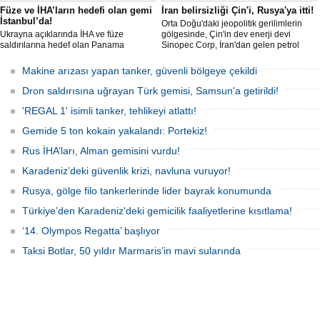
Füze ve İHA’ların hedefi olan gemi
İran belirsizliği Çin'i, Rusya'ya itti!
İstanbul’da!
Orta Doğu'daki jeopolitik gerilimlerin
Ukrayna açıklarında İHA ve füze
gölgesinde, Çin'in dev enerji devi
saldırılarına hedef olan Panama
Sinopec Corp, İran'dan gelen petrol
bayraklı ticari kuru yük gemisi ’M/V Lady
akışındaki belirsizlikler nedeniyle
Zehma’, hasarlı şekilde İstanbul
rotasını Rusya'ya çevirdi. Dünyanın en
Makine arızası yapan tanker, güvenli bölgeye çekildi
Boğazı’ndan geçişini tamamladı.
büyük rafine şirketlerinden biri olan
Sinopec, İran'la yaşanan 'savaş'
Dron saldırısına uğrayan Türk gemisi, Samsun'a getirildi!
bahanesiyle daralan arzı telafi etmek
için Uzak Doğu Rus petrolüne
'REGAL 1' isimli tanker, tehlikeyi atlattı!
yönelerek stratejik bir ham
Gemide 5 ton kokain yakalandı: Portekiz!
Rus İHA’ları, Alman gemisini vurdu!
Karadeniz’deki güvenlik krizi, navluna vuruyor!
Rusya, gölge filo tankerlerinde lider bayrak konumunda
Türkiye’den Karadeniz'deki gemicilik faaliyetlerine kısıtlama!
‘14. Olympos Regatta’ başlıyor
Taksi Botlar, 50 yıldır Marmaris’in mavi sularında