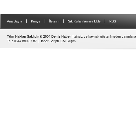
|
|
|
|
Ana Sayfa
Künye
İletişim
Sık Kullanılanlara Ekle
RSS
Tüm Hakları Saklıdır © 2004 Deniz Haber
| İzinsiz ve kaynak gösterilmeden yayınlan
Tel : 0544 880 87 87 |
Haber Scripti
:
CM Bilişim