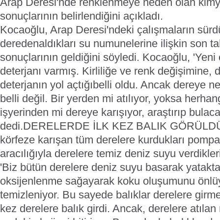
Arap Deresi'nde renklenmeye neden olan kimya
sonuçlarının belirlendiğini açıkladı.
Kocaoğlu, Arap Deresi'ndeki çalışmaların sürd
deredenaldıkları su numunelerine ilişkin son tah
sonuçlarının geldiğini söyledi. Kocaoğlu, 'Yeni ç
deterjanı varmış. Kirliliğe ve renk değişimine,
deterjanın yol açtığıbelli oldu. Ancak dereye n
belli değil. Bir yerden mi atılıyor, yoksa herhan
işyerinden mi dereye karışıyor, araştırıp bulac
dedi.
DERELERDE İLK KEZ BALIK GÖRÜLD
körfeze karışan tüm derelere kurdukları pompa 
aracılığıyla derelere temiz deniz suyu verdikler
'Biz bütün derelere deniz suyu basarak yatakt
oksijenlenme sağayarak koku oluşumunu önlü
temizleniyor. Bu sayede balıklar derelere girmey
kez derelere balık girdi. Ancak, derelere atıl