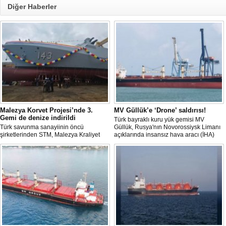
Diğer Haberler
Malezya Korvet Projesi’nde 3.
MV Güllük’e ‘Drone’ saldırısı!
Gemi de denize indirildi
Türk bayraklı kuru yük gemisi MV
Türk savunma sanayiinin öncü
Güllük, Rusya'nın Novorossiysk Limanı
şirketlerinden STM, Malezya Kraliyet
açıklarında insansız hava aracı (İHA)
Donanması için inşa ettiği üç korvetlik
saldırısına uğradı.
projede son gemiyi de denize indirdi.