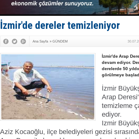
Makine arı
Dron saldı
'REGAL 1' i
Gemide 5 t
İzmir'de dereler temizleniyor
Yakıt barcı
Ana Sayfa
»
GÜNDEM
30.07.2
İzmir'de Arap Dere
devam ediyor. De
derelerde 50 yıld
görülmeye başlad
İzmir Büyükş
Arap Deresi
temizleme ç
ediyor.
Izmir Büyük
Aziz Kocaoğlu, ilçe belediyeleri gezisi sırası