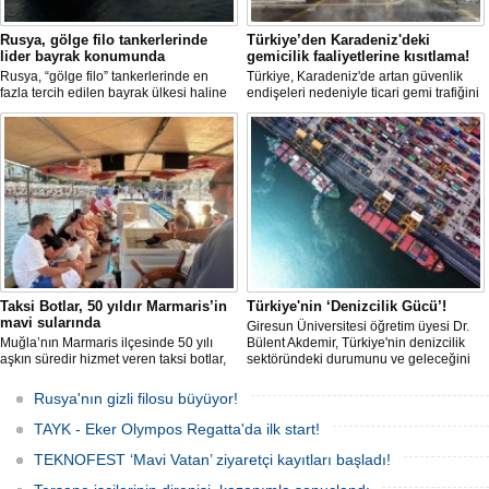
Rusya, gölge filo tankerlerinde
Türkiye’den Karadeniz'deki
lider bayrak konumunda
gemicilik faaliyetlerine kısıtlama!
Rusya, “gölge filo” tankerlerinde en
Türkiye, Karadeniz'de artan güvenlik
fazla tercih edilen bayrak ülkesi haline
endişeleri nedeniyle ticari gemi trafiğini
geldi. Yaptırım baskısının artmasıyla
kısıtlamaya başladı. Bu durum,
birlikte çok sayıda tanker Rus bayrağına
bölgedeki gıda güvenliğini tehdit ediyor.
geçerken, bu durum küresel denizcilik
yaptırımlarının uygulanması açısından
yeni bir tablo ortaya koyuyor.
Taksi Botlar, 50 yıldır Marmaris’in
Türkiye'nin ‘Denizcilik Gücü’!
mavi sularında
Giresun Üniversitesi öğretim üyesi Dr.
Muğla’nın Marmaris ilçesinde 50 yılı
Bülent Akdemir, Türkiye'nin denizcilik
aşkın süredir hizmet veren taksi botlar,
sektöründeki durumunu ve geleceğini
hem ulaşım hem de turistik gezi
değerlendirdi.
amacıyla kullanılmaya devam ediyor.
Rusya'nın gizli filosu büyüyor!
TAYK - Eker Olympos Regatta'da ilk start!
TEKNOFEST ‘Mavi Vatan’ ziyaretçi kayıtları başladı!