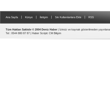
|
|
|
|
Ana Sayfa
Künye
İletişim
Sık Kullanılanlara Ekle
RSS
Tüm Hakları Saklıdır © 2004 Deniz Haber
| İzinsiz ve kaynak gösterilmeden yayınlan
Tel : 0544 880 87 87 |
Haber Scripti
:
CM Bilişim