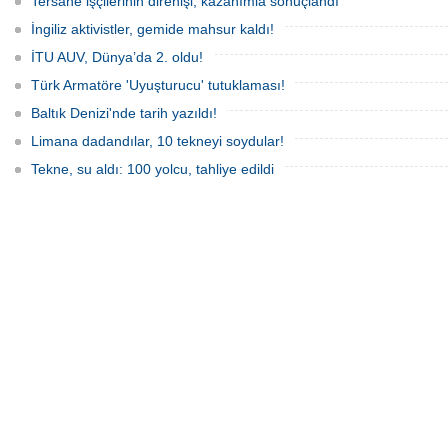
Tersane işçilerinin direnişi, kazanımla sonuçlandı
İngiliz aktivistler, gemide mahsur kaldı!
İTU AUV, Dünya’da 2. oldu!
Türk Armatöre 'Uyuşturucu' tutuklaması!
Baltık Denizi'nde tarih yazıldı!
Limana dadandılar, 10 tekneyi soydular!
Tekne, su aldı: 100 yolcu, tahliye edildi