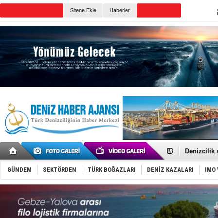
TURKISH MARITIME
Sitene Ekle
Haberler
CANLI YAYIN
Günün Haberleri
Rusya, göl
Enejota ti
Denizcilik
Türkiye’den
‘14. Olymp
GÜNDEM
SEKTÖRDEN
TÜRK BOĞAZLARI
DENİZ KAZALARI
IMO 
Taksi Botla
TÜRKLİM Ba
SOCAR da M
Türkiye'nin
Dünyanın e