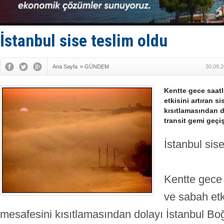
Hürmüz’de
Rusya'nın g
Keşfedildi
D-Marin, A
İstanbul sise teslim oldu
Van’da inş
Ana Sayfa
»
GÜNDEM
30.09.2
Kentte gece saat
etkisini artıran s
kısıtlamasından d
transit gemi geçi
İstanbul sis
Kentte gece
ve sabah etki
mesafesini kısıtlamasından dolayı İstanbul Boğ